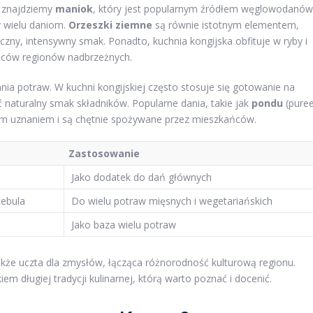
j znajdziemy
maniok
, który jest popularnym źródłem węglowodanów
y wielu daniom.
Orzeszki ziemne
są równie istotnym elementem,
ny, intensywny smak. Ponadto, kuchnia kongijska obfituje w ryby i
ńców regionów nadbrzeżnych.
 potraw. W kuchni kongijskiej często stosuje się gotowanie na
 naturalny smak składników. Popularne dania, takie jak
pondu
(pure
żym uznaniem i są chętnie spożywane przez mieszkańców.
Zastosowanie
Jako dodatek do dań głównych
cebula
Do wielu potraw mięsnych i wegetariańskich
Jako baza wielu potraw
także uczta dla zmysłów, łącząca różnorodność kulturową regionu.
em długiej tradycji kulinarnej, którą warto poznać i docenić.