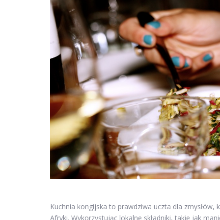
Kuchnia kongijska to prawdziwa uczta dla zmysłów, k
Afryki. Wykorzystując lokalne składniki, takie jak ma