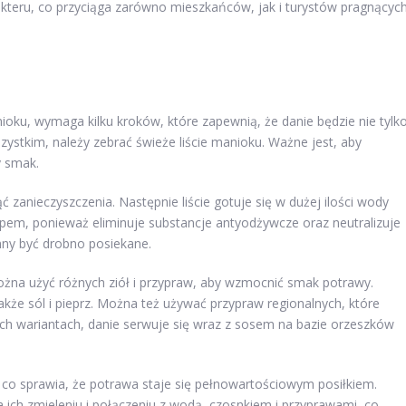
akteru, co przyciąga zarówno mieszkańców, jak i turystów pragnącyc
ioku, wymaga kilku kroków, które zapewnią, że danie będzie nie tylk
ystkim, należy zebrać świeże liście manioku. Ważne jest, aby
y smak.
ć zanieczyszczenia. Następnie liście gotuje się w dużej ilości wody
pem, ponieważ eliminuje substancje antyodżywcze oraz neutralizuje
inny być drobno posiekane.
żna użyć różnych ziół i przypraw, aby wzmocnić smak potrawy.
akże sól i pieprz. Można też używać przypraw regionalnych, które
ch wariantach, danie serwuje się wraz z sosem na bazie orzeszków
 co sprawia, że potrawa staje się pełnowartościowym posiłkiem.
ich zmieleniu i połączeniu z wodą, czosnkiem i przyprawami, co