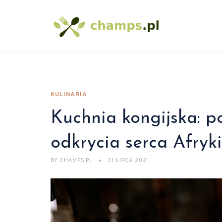
KULINARIA
Kuchnia kongijska: po
odkrycia serca Afryki
BY
CHAMPS.PL
31 LIPCA 2021