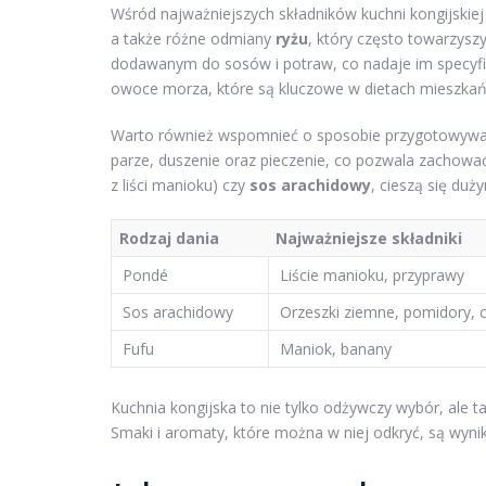
Wśród najważniejszych składników kuchni kongijskie
a także różne odmiany
ryżu
, który często towarzysz
dodawanym do sosów i potraw, co nadaje im specyficz
owoce morza, które są kluczowe w dietach mieszka
Warto również wspomnieć o sposobie przygotowywania
parze, duszenie oraz pieczenie, co pozwala zachować
z liści manioku) czy
sos arachidowy
, cieszą się du
Rodzaj dania
Najważniejsze składniki
Pondé
Liście manioku, przyprawy
Sos arachidowy
Orzeszki ziemne, pomidory, 
Fufu
Maniok, banany
Kuchnia kongijska to nie tylko odżywczy wybór, ale 
Smaki i aromaty, które można w niej odkryć, są wyniki