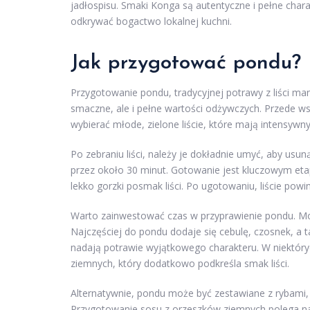
jadłospisu. Smaki Konga są autentyczne i pełne char
odkrywać bogactwo lokalnej kuchni.
Jak przygotować pondu?
Przygotowanie pondu, tradycyjnej potrawy z liści man
smaczne, ale i pełne wartości odżywczych. Przede wsz
wybierać młode, zielone liście, które mają intensywn
Po zebraniu liści, należy je dokładnie umyć, aby usuną
przez około 30 minut. Gotowanie jest kluczowym eta
lekko gorzki posmak liści. Po ugotowaniu, liście pow
Warto zainwestować czas w przyprawienie pondu. Mo
Najczęściej do pondu dodaje się cebulę, czosnek, a t
nadają potrawie wyjątkowego charakteru. W niektóry
ziemnych, który dodatkowo podkreśla smak liści.
Alternatywnie, pondu może być zestawiane z rybami,
Przygotowanie sosu z orzeszków ziemnych polega na 