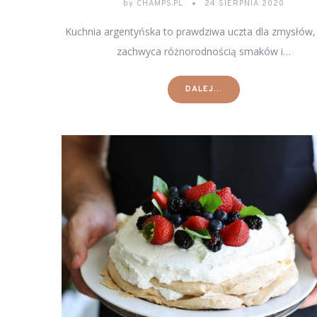
by
CHAMPS.PL
24 SIERPNIA 2020
Kuchnia argentyńska to prawdziwa uczta dla zmysłów,
zachwyca różnorodnością smaków i…
DALEJ...