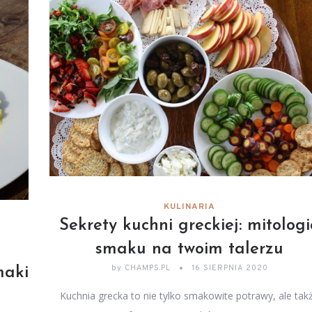
KULINARIA
Sekrety kuchni greckiej: mitolog
,
smaku na twoim talerzu
by
CHAMPS.PL
16 SIERPNIA 2020
maki
Kuchnia grecka to nie tylko smakowite potrawy, ale tak