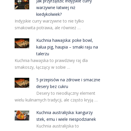
Jak przyrządzić indyjskie curry
warzywne łatwiej niż
kiedykolwiek?
Indyjskie curry warzywne to nie tylko
smakowita potrawa, ale również …
Kuchnia hawajska: poke bowl,
kalua pig, haupia – smaki raju na
talerzu
Kuchnia hawajska to prawdziwy raj dla
smakoszy, łączący w sobie …
5 przepisów na zdrowe i smaczne
desery bez cukru
Desery to nieodłączny element
wielu kulinarnych tradycji, ale często kryją …
Kuchnia australijska: kangurzy
stek, emu i wiele niespodzianek
Kuchnia australijska to