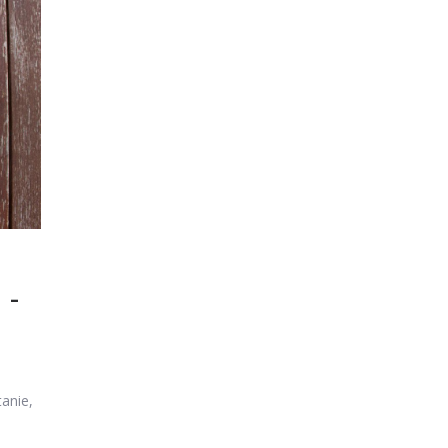
 –
anie,