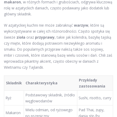
makaron
, w różnych formach i grubościach, odgrywa kluczową
rolę w azjatyckich daniach, często podawany jako dodatek lub
główny składnik.
W azjatyckiej kuchni nie może zabraknąć
warzyw
, które są
wykorzystywane w całej ich różnorodności. Często spotyka się
świeże
zioła
oraz
przyprawy
, takie jak kolendra, bazylię tajską
czy mięte, które dodają potrawom niezwykłego aromatu i
smaku. Do popularnych przypraw należą także sos sojowy,
imbir i czosnek, które stanowią bazę wielu sosów i dań. Chili zaś
wprowadza pikantny akcent, często obecny w daniach z
Wietnamu czy Tajlandii.
Przykłady
Składnik
Charakterystyka
zastosowania
Podstawowy składnik, źródło
Ryż
Sushi, risotto, curry
węglowodanów
Wielu odmian, od ryżowego
Pad Thai, zupy,
Makaron
po pszeniczny
dania stir-fry