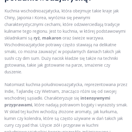
Kuchnia wschodnioazjatycka, która obejmuje takie kraje jak
Chiny, Japonia i Korea, wyróżnia się pewnymi
charakterystycznymi cechami, które odzwierciedlają tradycje
kulinarne tego regionu. Jest to kuchnia, w której podstawowymi
składnikami są
ryż
,
makaron
oraz świeże warzywa.
Wschodnioazjatyckie potrawy często stawiają na delikatne
smaki, co można zauważyć w popularnych daniach takich jak
sushi czy dim sum. Duży nacisk kładzie się także na techniki
gotowania, takie jak gotowanie na parze, smażenie czy
duszenie.
Natomiast kuchnia południowoazjatycka, reprezentowana przez
Indie, Tajlandię czy Wietnam, znacząco różni się od swojej
wschodniej sąsiadki. Charakteryzuje się
intensywnymi
przyprawami
, które nadają potrawom bogaty i wyrazisty smak.
W skład tej kuchni wchodzą złożone aromaty, jak kurkuma,
kumin czy kolendra, które są często używane w dań takich jak
curry czy pad thai. Użycie ziół i przypraw w kuchni
południowoazjatyckiej tworzy niezwykle zróżnicowane i