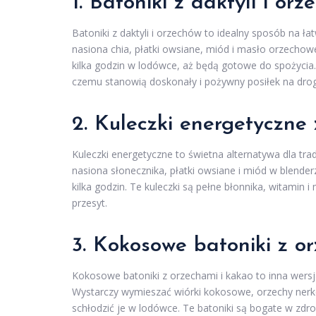
1. Batoniki z daktyli i or
Batoniki z daktyli i orzechów to idealny sposób na ł
nasiona chia, płatki owsiane, miód i masło orzechowe
kilka godzin w lodówce, aż będą gotowe do spożycia. 
czemu stanowią doskonały i pożywny posiłek na dro
2. Kuleczki energetyczne 
Kuleczki energetyczne to świetna alternatywa dla tra
nasiona słonecznika, płatki owsiane i miód w blende
kilka godzin. Te kuleczki są pełne błonnika, witamin
przesyt.
3. Kokosowe batoniki z o
Kokosowe batoniki z orzechami i kakao to inna wers
Wystarczy wymieszać wiórki kokosowe, orzechy nerko
schłodzić je w lodówce. Te batoniki są bogate w zdro