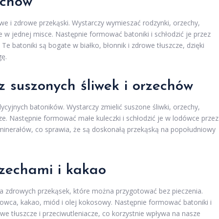
zechów
atwe i zdrowe przekąski. Wystarczy wymieszać rodzynki, orzechy,
 w jednej misce. Następnie formować batoniki i schłodzić je przez
Te batoniki są bogate w białko, błonnik i zdrowe tłuszcze, dzięki
gę.
z suszonych śliwek i orzechów
dycyjnych batoników. Wystarczy zmielić suszone śliwki, orzechy,
rze. Następnie formować małe kuleczki i schłodzić je w lodówce przez
 i minerałów, co sprawia, że są doskonałą przekąską na popołudniowy
rzechami i kakao
ja zdrowych przekąsek, które można przygotować bez pieczenia.
wca, kakao, miód i olej kokosowy. Następnie formować batoniki i
we tłuszcze i przeciwutleniacze, co korzystnie wpływa na nasze