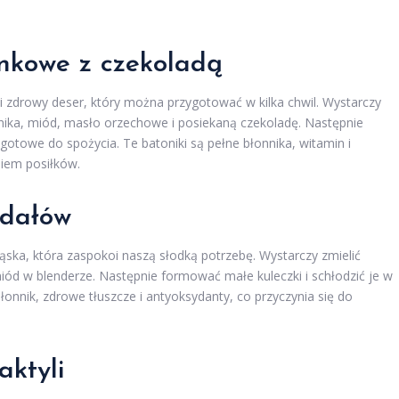
ynkowe z czekoladą
i zdrowy deser, który można przygotować w kilka chwil. Wystarczy
znika, miód, masło orzechowe i posiekaną czekoladę. Następnie
gotowe do spożycia. Te batoniki są pełne błonnika, witamin i
niem posiłków.
igdałów
ekąska, która zaspokoi naszą słodką potrzebę. Wystarczy zmielić
iód w blenderze. Następnie formować małe kuleczki i schłodzić je w
łonnik, zdrowe tłuszcze i antyoksydanty, co przyczynia się do
aktyli