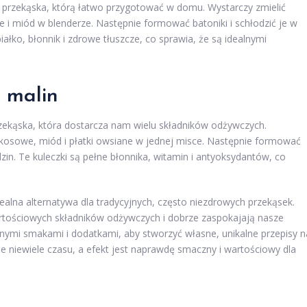
gii przekąska, którą łatwo przygotować w domu. Wystarczy zmielić
ne i miód w blenderze. Następnie formować batoniki i schłodzić je w
iałko, błonnik i zdrowe tłuszcze, co sprawia, że są idealnymi
i malin
przekąska, która dostarcza nam wielu składników odżywczych.
kosowe, miód i płatki owsiane w jednej misce. Następnie formować
dzin. Te kuleczki są pełne błonnika, witamin i antyoksydantów, co
alna alternatywa dla tradycyjnych, często niezdrowych przekąsek.
rtościowych składników odżywczych i dobrze zaspokajają nasze
ymi smakami i dodatkami, aby stworzyć własne, unikalne przepisy n
e niewiele czasu, a efekt jest naprawdę smaczny i wartościowy dla