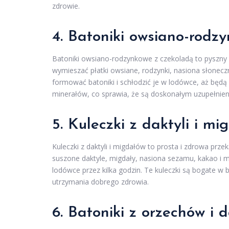
zdrowie.
4. Batoniki owsiano-rodz
Batoniki owsiano-rodzynkowe z czekoladą to pyszny 
wymieszać płatki owsiane, rodzynki, nasiona słonec
formować batoniki i schłodzić je w lodówce, aż będą 
minerałów, co sprawia, że są doskonałym uzupełnie
5. Kuleczki z daktyli i m
Kuleczki z daktyli i migdałów to prosta i zdrowa prz
suszone daktyle, migdały, nasiona sezamu, kakao i m
lodówce przez kilka godzin. Te kuleczki są bogate w b
utrzymania dobrego zdrowia.
6. Batoniki z orzechów i d