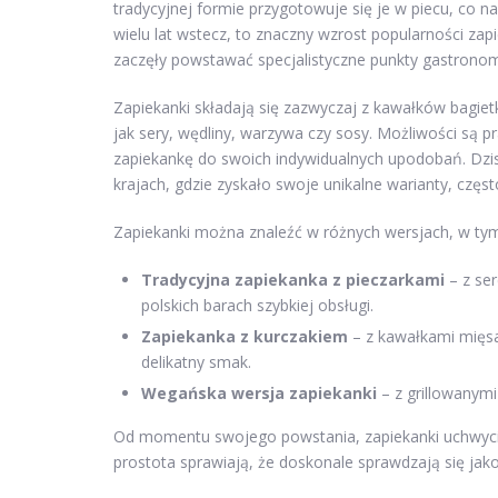
tradycyjnej formie przygotowuje się je w piecu, co na
wielu lat wstecz, to znaczny wzrost popularności za
zaczęły powstawać specjalistyczne punkty gastronom
Zapiekanki składają się zazwyczaj z kawałków bagietki
jak sery, wędliny, warzywa czy sosy. Możliwości są 
zapiekankę do swoich indywidualnych upodobań. Dzisia
krajach, gdzie zyskało swoje unikalne warianty, częs
Zapiekanki można znaleźć w różnych wersjach, w ty
Tradycyjna zapiekanka z pieczarkami
– z se
polskich barach szybkiej obsługi.
Zapiekanka z kurczakiem
– z kawałkami mięsa
delikatny smak.
Wegańska wersja zapiekanki
– z grillowanymi
Od momentu swojego powstania, zapiekanki uchwyciły
prostota sprawiają, że doskonale sprawdzają się jako 