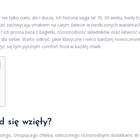
ie tylko ciało, ale i duszę. Ich historia sięga lat 70. XX wieku, kiedy t
dziś zachwycają smakiem na całym świecie w niezliczonych wariantac
ne? Ich prosta baza z bagietki, różnorodność składników oraz łatwość 
la siebie. Warto odkryć, jakie klasyczne i nieco bardziej nowoczesn
yć się tym pysznym comfort food w każdej chwili.
d się wzięły?
rostego, chrupiącego chleba, obłożonego różnorodnymi dodatkami. W