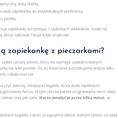
apetyczną złotą skórkę.
ować zapiekankę do indywidualnych preferencji.
i posiłku.
ę zapiekanki, korzystając z ulubionych składników. Dzięki tej
ję, która zadowoli Twoje kubki smakowe.
ną zapiekankę z pieczarkami?
to szybki i prosty proces, który nie wymaga zaawansowanych
ąskę lub lekki posiłek. Do jej stworzenia potrzebujemy jedynie kilku
ki, cebula oraz ser.
a użyć świeżej, chrupiącej bagietki, która doda zapiekance
ygotowania farszu. W tym celu na patelni rozgrzewamy nieco oliwy
cebulę oraz pieczarki.
Warto smażyć je przez kilka minut
, aż
plastrach bagietki. Całość posypujemy obficie startym serem, co nada