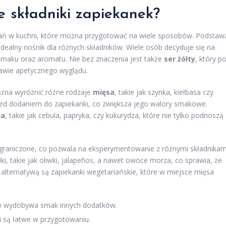
e składniki zapiekanek?
 dań w kuchni, które można przygotować na wiele sposobów. Podstaw
 idealny nośnik dla różnych składników. Wiele osób decyduje się na
smaku oraz aromatu. Nie bez znaczenia jest także
ser żółty
, który p
trawie apetycznego wyglądu.
ożna wyróżnić różne rodzaje
mięsa
, takie jak szynka, kiełbasa czy
zed dodaniem do zapiekanki, co zwiększa jego walory smakowe.
wa
, takie jak cebula, papryka, czy kukurydza, które nie tylko podnoszą
ograniczone, co pozwala na eksperymentowanie z różnymi składnikam
i, takie jak oliwki, jalapeños, a nawet owoce morza, co sprawia, że
ą alternatywą są zapiekanki wegetariańskie, które w miejsce mięsa
óry wydobywa smak innych dodatków.
i są łatwe w przygotowaniu.