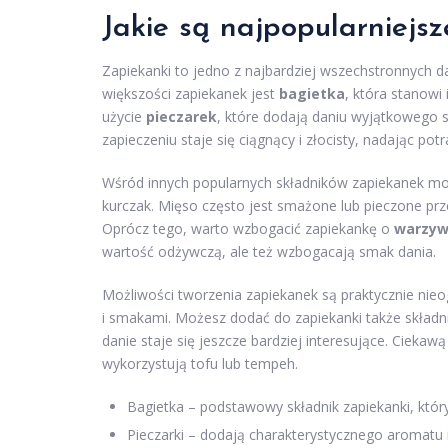
Jakie są najpopularniejsz
Zapiekanki to jedno z najbardziej wszechstronnych
większości zapiekanek jest
bagietka
, która stanowi
użycie
pieczarek
, które dodają daniu wyjątkowego 
zapieczeniu staje się ciągnący i złocisty, nadając po
Wśród innych popularnych składników zapiekanek m
kurczak. Mięso często jest smażone lub pieczone pr
Oprócz tego, warto wzbogacić zapiekankę o
warzy
wartość odżywczą, ale też wzbogacają smak dania.
Możliwości tworzenia zapiekanek są praktycznie nie
i smakami. Możesz dodać do zapiekanki także składnik
danie staje się jeszcze bardziej interesujące. Ciekaw
wykorzystują tofu lub tempeh.
Bagietka – podstawowy składnik zapiekanki, kt
Pieczarki – dodają charakterystycznego aromatu 