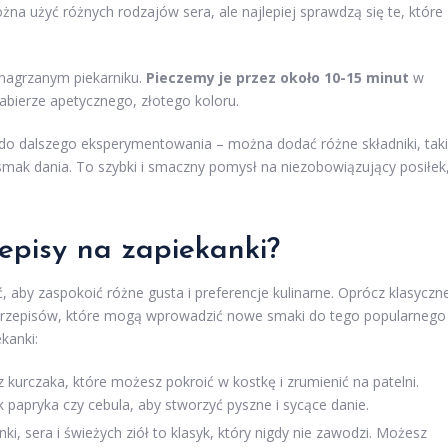
ożna użyć różnych rodzajów sera, ale najlepiej sprawdzą się te, które
nagrzanym piekarniku.
Pieczemy je przez około 10-15 minut
w
nabierze apetycznego, złotego koloru.
do dalszego eksperymentowania – można dodać różne składniki, tak
 smak dania. To szybki i smaczny pomysł na niezobowiązujący posiłek
zepisy na zapiekanki?
 aby zaspokoić różne gusta i preferencje kulinarne. Oprócz klasyczn
h przepisów, które mogą wprowadzić nowe smaki do tego popularnego
kanki:
 z kurczaka, które możesz pokroić w kostkę i zrumienić na patelni.
 papryka czy cebula, aby stworzyć pyszne i sycące danie.
ki, sera i świeżych ziół to klasyk, który nigdy nie zawodzi. Możesz