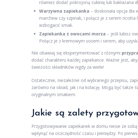
również dodać pokrojoną cukinię lub bakłażana 
Warzywna zapiekanka
– doskonała opcja dla w
marchew czy szpinak, i połącz je z serem ricott
wzbogacić smak.
Zapiekanka z owocami morza
– jeśli lubisz 
Połącz je z kremowym sosem i serem, aby uzysk
Nie obawiaj się eksperymentować z różnymi
przypr
dodać charakteru każdej zapiekance. Ważne jest, ab
świeżości składników nigdy za wiele!
Ostatecznie, niezależnie od wybranego przepisu, za
zarówno na obiad, jak i na kolację. Mogą być także ś
oryginalnym smakiem.
Jakie są zalety przygot
Przygotowywanie zapiekanek w domu niesie ze sobą
wpłynąć na oszczędność czasu i pieniędzy. Po pierws