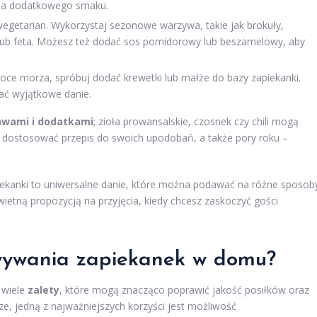
dla dodatkowego smaku.
egetarian. Wykorzystaj sezonowe warzywa, takie jak brokuły,
a lub feta. Możesz też dodać sos pomidorowy lub beszamelowy, aby
owoce morza, spróbuj dodać krewetki lub małże do bazy zapiekanki.
ać wyjątkowe danie.
awami i dodatkami
; zioła prowansalskie, czosnek czy chili mogą
y dostosować przepis do swoich upodobań, a także pory roku –
piekanki to uniwersalne danie, które można podawać na różne sposob
wietną propozycją na przyjęcia, kiedy chcesz zaskoczyć gości
owywania zapiekanek w domu?
 wiele
zalety
, które mogą znacząco poprawić jakość posiłków oraz
ze, jedną z najważniejszych korzyści jest możliwość