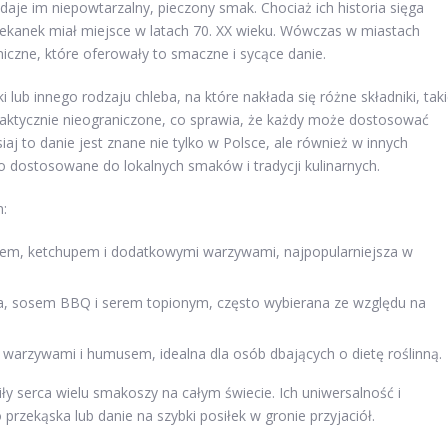
daje im niepowtarzalny, pieczony smak. Chociaż ich historia sięga
piekanek miał miejsce w latach 70. XX wieku. Wówczas w miastach
iczne, które oferowały to smaczne i sycące danie.
 lub innego rodzaju chleba, na które nakłada się różne składniki, tak
praktycznie nieograniczone, co sprawia, że każdy może dostosować
j to danie jest znane nie tylko w Polsce, ale również w innych
to dostosowane do lokalnych smaków i tradycji kulinarnych.
m:
rem, ketchupem i dodatkowymi warzywami, najpopularniejsza w
, sosem BBQ i serem topionym, często wybierana ze względu na
 warzywami i humusem, idealna dla osób dbających o dietę roślinną.
 serca wielu smakoszy na całym świecie. Ich uniwersalność i
przekąska lub danie na szybki posiłek w gronie przyjaciół.