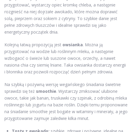
przygotować, wystarczy opiec kromkę chleba, a następnie
rozgnieść na niej dojrzałe awokado, które można doprawić
solą, pieprzem oraz sokiem z cytryny. To szybkie danie jest
pełne zdrowych tłuszczów i idealnie sprawdzi się jako
energetyczny początek dnia.
Kolejną łatwą propozycją jest
owsianka
. Można ją
przygotować na wodzie lub roślinnym mleku, a następnie
wzbogacić o świeże lub suszone owoce, orzechy, a nawet
nasiona chia czy siemię lniane. Taka owsianka dostarczy energii
i błonnika oraz pozwoli rozpocząć dzień pełnym zdrowia.
Na szybką i pożywną wersję wegańskiego śniadania świetnie
sprawdzi się też
smoothie
. Wystarczy zmiksować ulubione
owoce, takie jak banan, truskawki czy szpinak, z odrobiną mleka
roślinnego lub jogurtu na bazie roślin. Dzięki temu proponowane
na śniadanie smoothie jest bogate w witaminy i minerały, a jego
przygotowanie zajmuje zaledwie kilka minut.
Tosty z awokado:
szybkie, zdrowe i pożywne, idealne na