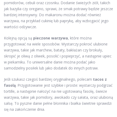
pomidorów, cebuli oraz czosnku. Dodanie świeżych ziół, takich
jak bazylia czy oregano, sprawi, że smak potrawy będzie jeszcze
bardziej intensywny. Do makaronu można dodać również
warzywa, na przykład cukinię lub paprykę, aby wzbogacić jego
wartości odżywcze.
Kolejną opcją są
pieczone warzywa
, które można
przygotować na wiele sposobów. Wystarczy pokroić ulubione
warzywa, takie jak marchew, bataty, bakłażan czy brokuły,
skropić je oliwą z oliwek, posolić i popieprzyć, a następnie upiec
w piekarniku. To uniwersalne danie można podać jako
samodzielny posiłek lub jako dodatek do innych potraw.
Jeśli szukasz czegoś bardziej oryginalnego, polecam
tacos z
fasolą
. Przygotowanie jest szybkie i proste: wystarczy podgrzać
tortille, a następnie nałożyć na nie ugotowaną fasolę, świeże
warzywa, takie jak pomidory, awokado czy sałata, oraz ulubioną
salsę. To pyszne danie pełne błonnika i białka świetnie sprawdzi
się na zakończenie dnia.