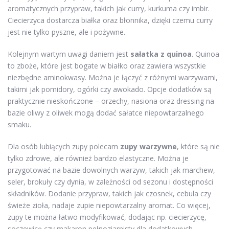
aromatycznych przypraw, takich jak curry, kurkuma czy imbir.
Ciecierzyca dostarcza białka oraz błonnika, dzięki czemu curry
jest nie tylko pyszne, ale i pożywne.
Kolejnym wartym uwagi daniem jest
sałatka z quinoa
. Quinoa
to zboże, które jest bogate w białko oraz zawiera wszystkie
niezbędne aminokwasy. Można je łączyć z różnymi warzywami,
takimi jak pomidory, ogórki czy awokado. Opcje dodatków są
praktycznie nieskończone – orzechy, nasiona oraz dressing na
bazie oliwy z oliwek mogą dodać sałatce niepowtarzalnego
smaku.
Dla osób lubiących zupy polecam
zupy warzywne
, które są nie
tylko zdrowe, ale również bardzo elastyczne. Można je
przygotować na bazie dowolnych warzyw, takich jak marchew,
seler, brokuły czy dynia, w zależności od sezonu i dostępności
składników. Dodanie przypraw, takich jak czosnek, cebula czy
świeże zioła, nadaje zupie niepowtarzalny aromat. Co więcej,
zupy te można łatwo modyfikować, dodając np. ciecierzycę,
soczewicę czy makaron pełnoziarnisty dla dodatkowych