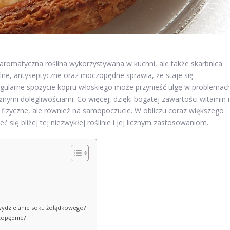
o aromatyczna roślina wykorzystywana w kuchni, ale także skarbnica
lne, antyseptyczne oraz moczopędne sprawia, że staje się
gularne spożycie kopru włoskiego może przynieść ulgę w problemac
nymi dolegliwościami. Co więcej, dzięki bogatej zawartości witamin i
 fizyczne, ale również na samopoczucie. W obliczu coraz większego
 się bliżej tej niezwykłej roślinie i jej licznym zastosowaniom.
 wydzielanie soku żołądkowego?
czopędnie?