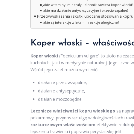
Jakie witaminy, minerały i błonnik zawiera koper włoski?
Jakie ma działanie antyoksydacyjne i przeciwzapalne?
Przeciwwskazania i skutki uboczne stosowania kopru
Jakie są interakcje z lekami i reakcje alergiczne?
Koper włoski – właściwośc
Koper włoski
(Foeniculum vulgare) to zioło należąc
kuchniach, jak i w medycynie naturalnej. Jego liczne
Wśród jego zalet można wymienić:
działanie przeciwzapalne,
działanie antyseptyczne,
działanie moczopędne.
Lecznicze właściwości kopru włoskiego
są napraw
pokarmowy, przynosząc ulgę w dolegliwościach trawien
rozkurczowym właściwościom
efektywnie redukuj
lepszemu trawieniu i poprawia perystaltykę jelit.