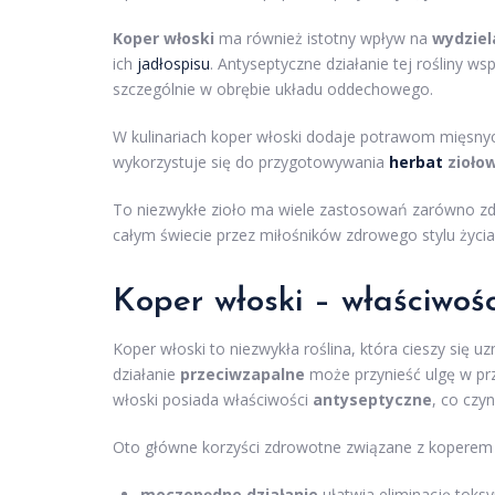
Koper włoski
ma również istotny wpływ na
wydziel
ich
jadłospisu
. Antyseptyczne działanie tej rośliny w
szczególnie w obrębie układu oddechowego.
W kulinariach koper włoski dodaje potrawom mięsn
wykorzystuje się do przygotowywania
herbat
zioło
To niezwykłe zioło ma wiele zastosowań zarówno zdr
całym świecie przez miłośników zdrowego stylu życia
Koper włoski – właściwośc
Koper włoski to niezwykła roślina, która cieszy się 
działanie
przeciwzapalne
może przynieść ulgę w pr
włoski posiada właściwości
antyseptyczne
, co czy
Oto główne korzyści zdrowotne związane z koperem
moczopędne działanie
ułatwia eliminację toks