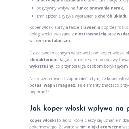
pozytywny wpływ na
funkcjonowanie nerek
,
zmniejszenie ryzyka wystąpienia
chorób układ
Koper włoski sprzyja także
trawieniu
poprzez rozluź
dolegliwości związane z
niestrawnością
oraz
wzdę
wspiera
metabolizm
.
Dzięki swoim cennym właściwościom koper włoski ok
klimakterium
, łagodząc nieprzyjemne objawy towa
wykrztuśny
, co przynosi ulgę osobom borykającym
Nie można również zapomnieć o tym, że koper włoski 
potas
,
wapń
i
magnez
. Te elementy znacząco przy
odporność.
Jak koper włoski wpływa na 
Koper włoski
to zioło, które cieszy się uznaniem d
pokarmowego. Zawarte w nim
olejki eteryczne
wsp