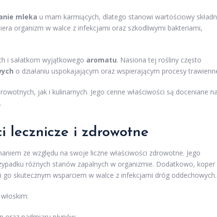
anie mleka
u mam karmiących, dlatego stanowi wartościowy składn
spiera organizm w walce z infekcjami oraz szkodliwymi bakteriami,
ych i sałatkom wyjątkowego
aromatu
. Nasiona tej rośliny często
wych
o działaniu uspokajającym oraz wspierającym procesy trawienn
owotnych, jak i kulinarnych. Jego cenne właściwości są doceniane n
.
i lecznicze i zdrowotne
uznaniem ze względu na swoje liczne właściwości zdrowotne. Jego
zypadku różnych stanów zapalnych w organizmie. Dodatkowo, koper
ni go skutecznym wsparciem w walce z infekcjami dróg oddechowych.
 włoskim:
yn oraz nadmiaru płynów,