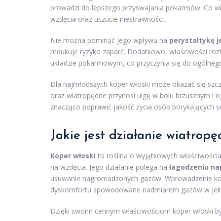
prowadzi do lepszego przyswajania pokarmów. Co wię
wzdęcia oraz uczucie niestrawności.
Nie można pominąć jego wpływu na
perystaltykę je
redukuje ryzyko zaparć. Dodatkowo, właściwości roz
układzie pokarmowym, co przyczynia się do ogólneg
Dla najmłodszych koper włoski może okazać się szcz
oraz wiatropędne przynosi ulgę w bólu brzusznym i 
znacząco poprawić jakość życia osób borykających s
Jakie jest działanie wiatropę
Koper włoski
to roślina o wyjątkowych właściwościa
na wzdęcia. Jego działanie polega na
łagodzeniu nap
usuwanie nagromadzonych gazów. Wprowadzenie kopr
dyskomfortu spowodowane nadmiarem gazów w jeli
Dzięki swoim cennym właściwościom koper włoski by