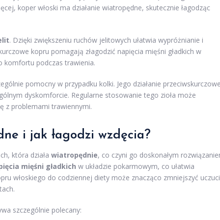
cej, koper włoski ma działanie wiatropędne, skutecznie łagodząc
lit
. Dzięki zwiększeniu ruchów jelitowych ułatwia wypróżnianie i
kurczowe kopru pomagają złagodzić napięcia mięśni gładkich w
o komfortu podczas trawienia.
ególnie pomocny w przypadku kolki. Jego działanie przeciwskurczow
ogólnym dyskomforcie. Regularne stosowanie tego zioła może
ię z problemami trawiennymi.
dne i jak łagodzi wzdęcia?
ch, która działa
wiatropędnie
, co czyni go doskonałym rozwiązani
ięcia mięśni gładkich
w układzie pokarmowym, co ułatwia
u włoskiego do codziennej diety może znacząco zmniejszyć uczuc
tach.
wa szczególnie polecany: