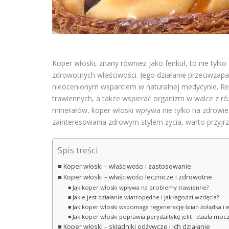
Koper włoski, znany również jako fenkuł, to nie tylk
zdrowotnych właściwości. Jego działanie przeciwzapa
nieocenionym wsparciem w naturalnej medycynie. Re
trawiennych, a także wspierać organizm w walce z róż
minerałów, koper włoski wpływa nie tylko na zdrowie
zainteresowania zdrowym stylem życia, warto przyjrzeć
Spis treści
Koper włoski – właściwości i zastosowanie
Koper włoski – właściwości lecznicze i zdrowotne
Jak koper włoski wpływa na problemy trawienne?
Jakie jest działanie wiatropędne i jak łagodzi wzdęcia?
Jak koper włoski wspomaga regenerację ścian żołądka i
Jak koper włoski poprawia perystaltykę jelit i działa mo
Koper włoski – składniki odżywcze i ich działanie