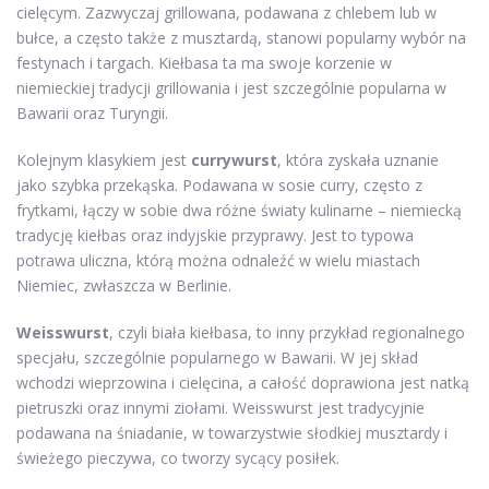
cielęcym. Zazwyczaj grillowana, podawana z chlebem lub w
bułce, a często także z musztardą, stanowi popularny wybór na
festynach i targach. Kiełbasa ta ma swoje korzenie w
niemieckiej tradycji grillowania i jest szczególnie popularna w
Bawarii oraz Turyngii.
Kolejnym klasykiem jest
currywurst
, która zyskała uznanie
jako szybka przekąska. Podawana w sosie curry, często z
frytkami, łączy w sobie dwa różne światy kulinarne – niemiecką
tradycję kiełbas oraz indyjskie przyprawy. Jest to typowa
potrawa uliczna, którą można odnaleźć w wielu miastach
Niemiec, zwłaszcza w Berlinie.
Weisswurst
, czyli biała kiełbasa, to inny przykład regionalnego
specjału, szczególnie popularnego w Bawarii. W jej skład
wchodzi wieprzowina i cielęcina, a całość doprawiona jest natką
pietruszki oraz innymi ziołami. Weisswurst jest tradycyjnie
podawana na śniadanie, w towarzystwie słodkiej musztardy i
świeżego pieczywa, co tworzy sycący posiłek.