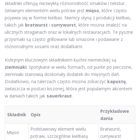
składniki oferują niezwykłą różnorodność smaków i tekstur.
Głównym elementem wielu potraw jest
mięso
, które często
pojawia się w formie kiełbas. Niemcy słyną z produkcji kiełbas,
takich jak
bratwurst
i
currywurst
, które można znaleźć na
ulicznych straganach oraz w lokalnych restauracjach. Te pyszne
przysmaki są często grillowane lub smażone i podawane z
różnorodnymi sosami oraz dodatkami.
Kolejnym kluczowym składnikiem kuchni niemieckiej są
ziemniaki
. Spotykane w wielu formach, od purée po pieczone,
ziemniaki stanowią doskonały dodatek do mięsnych dań.
Dodatkowo, na talerzach często można zobaczyć
kapustę
,
zwłaszcza w postaci kiszonej, która jest popularnym akcentem
w daniach takich jak
sauerkraut
.
Przykładowe
Składnik
Opis
dania
Podstawowy element wielu
Bratwurst,
Mięso
potraw, szczególnie kiełbasy
currywurst