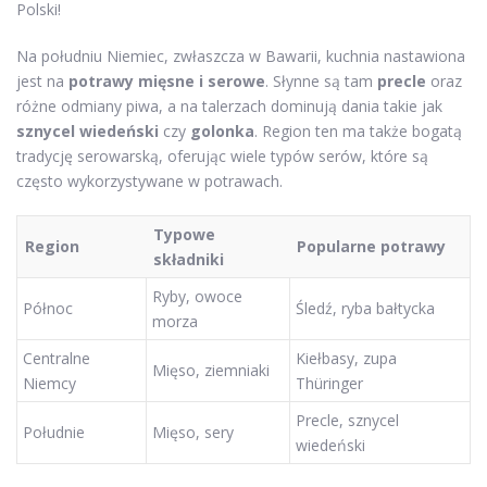
Polski!
Na południu Niemiec, zwłaszcza w Bawarii, kuchnia nastawiona
jest na
potrawy mięsne i serowe
. Słynne są tam
precle
oraz
różne odmiany piwa, a na talerzach dominują dania takie jak
sznycel wiedeński
czy
golonka
. Region ten ma także bogatą
tradycję serowarską, oferując wiele typów serów, które są
często wykorzystywane w potrawach.
Typowe
Region
Popularne potrawy
składniki
Ryby, owoce
Północ
Śledź, ryba bałtycka
morza
Centralne
Kiełbasy, zupa
Mięso, ziemniaki
Niemcy
Thüringer
Precle, sznycel
Południe
Mięso, sery
wiedeński