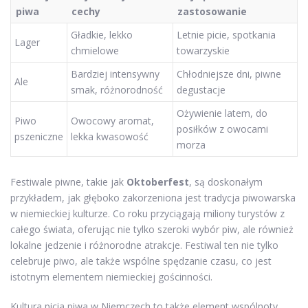
piwa
cechy
zastosowanie
Gładkie, lekko
Letnie picie, spotkania
Lager
chmielowe
towarzyskie
Bardziej intensywny
Chłodniejsze dni, piwne
Ale
smak, różnorodność
degustacje
Ożywienie latem, do
Piwo
Owocowy aromat,
posiłków z owocami
pszeniczne
lekka kwasowość
morza
Festiwale piwne, takie jak
Oktoberfest
, są doskonałym
przykładem, jak głęboko zakorzeniona jest tradycja piwowarska
w niemieckiej kulturze. Co roku przyciągają miliony turystów z
całego świata, oferując nie tylko szeroki wybór piw, ale również
lokalne jedzenie i różnorodne atrakcje. Festiwal ten nie tylko
celebruje piwo, ale także wspólne spędzanie czasu, co jest
istotnym elementem niemieckiej gościnności.
Kultura picia piwa w Niemczech to także element wspólnoty.