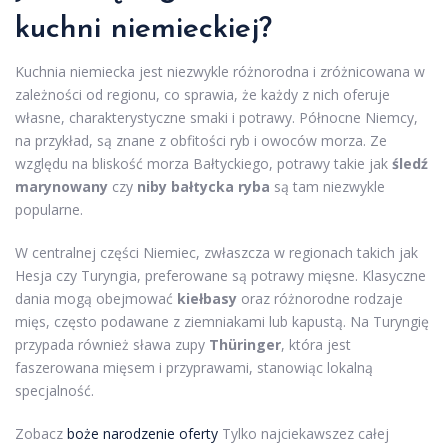
kuchni niemieckiej?
Kuchnia niemiecka jest niezwykle różnorodna i zróżnicowana w
zależności od regionu, co sprawia, że każdy z nich oferuje
własne, charakterystyczne smaki i potrawy. Północne Niemcy,
na przykład, są znane z obfitości ryb i owoców morza. Ze
względu na bliskość morza Bałtyckiego, potrawy takie jak
śledź
marynowany
czy
niby bałtycka ryba
są tam niezwykle
popularne.
W centralnej części Niemiec, zwłaszcza w regionach takich jak
Hesja czy Turyngia, preferowane są potrawy mięsne. Klasyczne
dania mogą obejmować
kiełbasy
oraz różnorodne rodzaje
mięs, często podawane z ziemniakami lub kapustą. Na Turyngię
przypada również sława zupy
Thüringer
, która jest
faszerowana mięsem i przyprawami, stanowiąc lokalną
specjalność.
Zobacz
boże narodzenie oferty
Tylko najciekawszez całej