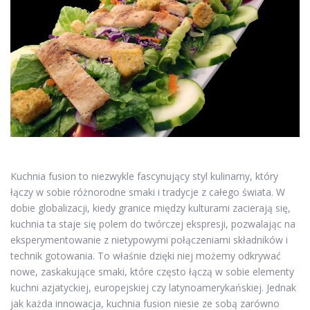
Kuchnia fusion to niezwykle fascynujący styl kulinarny, który
łączy w sobie różnorodne smaki i tradycje z całego świata. W
dobie globalizacji, kiedy granice między kulturami zacierają się,
kuchnia ta staje się polem do twórczej ekspresji, pozwalając na
eksperymentowanie z nietypowymi połączeniami składników i
technik gotowania. To właśnie dzięki niej możemy odkrywać
nowe, zaskakujące smaki, które często łączą w sobie elementy
kuchni azjatyckiej, europejskiej czy latynoamerykańskiej. Jednak
jak każda innowacja, kuchnia fusion niesie ze sobą zarówno