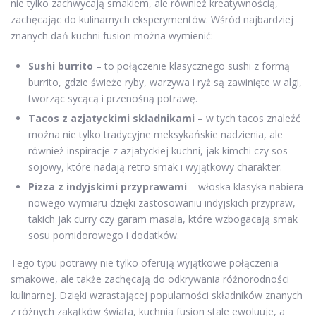
nie tylko zachwycają smakiem, ale również kreatywnością,
zachęcając do kulinarnych eksperymentów. Wśród najbardziej
znanych dań kuchni fusion można wymienić:
Sushi burrito
– to połączenie klasycznego sushi z formą
burrito, gdzie świeże ryby, warzywa i ryż są zawinięte w algi,
tworząc sycącą i przenośną potrawę.
Tacos z azjatyckimi składnikami
– w tych tacos znaleźć
można nie tylko tradycyjne meksykańskie nadzienia, ale
również inspiracje z azjatyckiej kuchni, jak kimchi czy sos
sojowy, które nadają retro smak i wyjątkowy charakter.
Pizza z indyjskimi przyprawami
– włoska klasyka nabiera
nowego wymiaru dzięki zastosowaniu indyjskich przypraw,
takich jak curry czy garam masala, które wzbogacają smak
sosu pomidorowego i dodatków.
Tego typu potrawy nie tylko oferują wyjątkowe połączenia
smakowe, ale także zachęcają do odkrywania różnorodności
kulinarnej. Dzięki wzrastającej popularności składników znanych
z różnych zakątków świata, kuchnia fusion stale ewoluuje, a