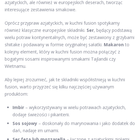
azjatyckich, ale również w europejskich deserach, tworząc
interesujące zestawienia smakowe.
Oprócz przypraw azjatyckich, w kuchni fusion spotykamy
również klasyczne europejskie składniki.
Ser
, będący podstawą
wielu potraw kontynentalnych, może być zestawiony z grzybami
shiitake i podawany w formie oryginalnej sałatki.
Makaron
to
kolejny element, który w kuchni fusion można połączyć z
bogatymi sosami inspirowanymi smakami Tajlandii czy
Wietnamu.
Aby lepiej zrozumieć, jak te składniki współistnieją w kuchni
fusion, warto przyjrzeć się kilku najczęściej używanym
produktom:
Imbir
– wykorzystywany w wielu potrawach azjatyckich,
dodaje świeżości i pikanterii.
Sos sojowy
– doskonały do marynowania i jako dodatek do
dań, nadaje im umami.
Ser feta lub mozzarella
– łączone z azjatyckimi ziołami,