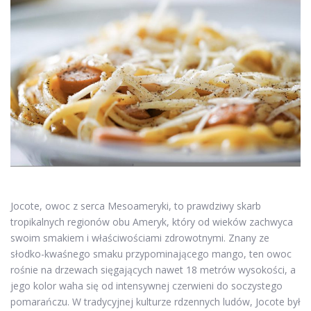
Jocote, owoc z serca Mesoameryki, to prawdziwy skarb
tropikalnych regionów obu Ameryk, który od wieków zachwyca
swoim smakiem i właściwościami zdrowotnymi. Znany ze
słodko-kwaśnego smaku przypominającego mango, ten owoc
rośnie na drzewach sięgających nawet 18 metrów wysokości, a
jego kolor waha się od intensywnej czerwieni do soczystego
pomarańczu. W tradycyjnej kulturze rdzennych ludów, Jocote był