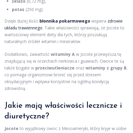
żelazo
(0,72 mg),
potas
(250 mg).
Dzięki dużej ilości
błonnika pokarmowego
wspiera
zdrowie
układu trawiennego
. Takie właściwości sprawiają, że Jocote to
wartościowy element diety dla tych, którzy poszukują
naturalnych źródeł witamin i minerałów.
Dodatkowo, zawartość
witaminy A
w Jocote przewyższa tę
znajdującą się w orzechach nerkowca i guawach. Owoce te są
także bogate w
przeciwutleniacze
oraz
witaminy z grupy B
,
co pomaga organizmowi bronić się przed stresem
oksydacyjnym i wpływa korzystnie na ogólną kondycję
zdrowotną.
Jakie mają właściwości lecznicze i
diuretyczne?
Jocote
to wyjątkowy owoc z Mesoameryki, który kryje w sobie