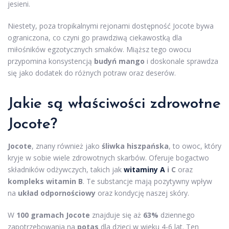
jesieni.
Niestety, poza tropikalnymi rejonami dostępność Jocote bywa
ograniczona, co czyni go prawdziwą ciekawostką dla
miłośników egzotycznych smaków. Miąższ tego owocu
przypomina konsystencją
budyń mango
i doskonale sprawdza
się jako dodatek do różnych potraw oraz deserów.
Jakie są właściwości zdrowotne
Jocote?
Jocote
, znany również jako
śliwka hiszpańska
, to owoc, który
kryje w sobie wiele zdrowotnych skarbów. Oferuje bogactwo
składników odżywczych, takich jak
witaminy A
i C
oraz
kompleks witamin B
. Te substancje mają pozytywny wpływ
na
układ odpornościowy
oraz kondycję naszej skóry.
W
100 gramach Jocote
znajduje się aż
63%
dziennego
zapotrzebowania na
potas
dla dzieci w wieku 4-6 lat. Ten