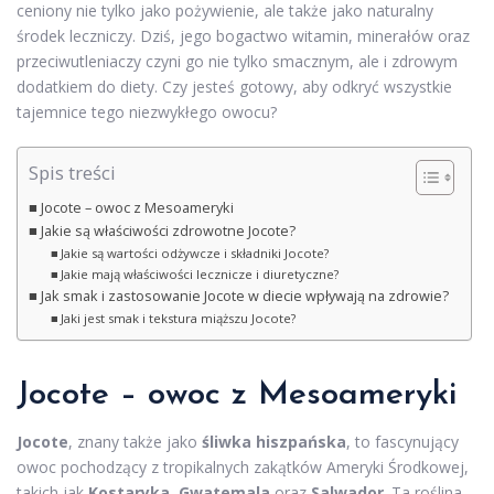
ceniony nie tylko jako pożywienie, ale także jako naturalny
środek leczniczy. Dziś, jego bogactwo witamin, minerałów oraz
przeciwutleniaczy czyni go nie tylko smacznym, ale i zdrowym
dodatkiem do diety. Czy jesteś gotowy, aby odkryć wszystkie
tajemnice tego niezwykłego owocu?
Spis treści
Jocote – owoc z Mesoameryki
Jakie są właściwości zdrowotne Jocote?
Jakie są wartości odżywcze i składniki Jocote?
Jakie mają właściwości lecznicze i diuretyczne?
Jak smak i zastosowanie Jocote w diecie wpływają na zdrowie?
Jaki jest smak i tekstura miąższu Jocote?
Jocote – owoc z Mesoameryki
Jocote
, znany także jako
śliwka hiszpańska
, to fascynujący
owoc pochodzący z tropikalnych zakątków Ameryki Środkowej,
takich jak
Kostaryka
,
Gwatemala
oraz
Salwador
. Ta roślina