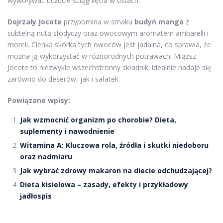
wywoływać uczucie ściągnięcia w ustach.
Dojrzały Jocote
przypomina w smaku
budyń mango
z
subtelną nutą słodyczy oraz owocowym aromatem ambarelli i
moreli. Cienka skórka tych owoców jest jadalna, co sprawia, że
można ją wykorzystać w różnorodnych potrawach. Miąższ
Jocote to niezwykle wszechstronny składnik; idealnie nadaje się
zarówno do deserów, jak i sałatek.
Powiązane wpisy:
Jak wzmocnić organizm po chorobie? Dieta,
suplementy i nawodnienie
Witamina A: Kluczowa rola, źródła i skutki niedoboru
oraz nadmiaru
Jak wybrać zdrowy makaron na diecie odchudzającej?
Dieta kisielowa – zasady, efekty i przykładowy
jadłospis