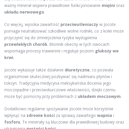
ważny minerał wspiera prawidłowe funkcjonowanie
mięśni
oraz
układu nerwowego
.
Co więcej, wysoka zawartość
przeciwutleniaczy
w Jocote
pomaga neutralizować szkodliwe wolne rodniki, co z kolei może
przyczynić się do zmniejszenia ryzyka wystąpienia
przewlekłych chorób
. Błonnik obecny w tych owocach
wspomaga procesy trawienne i reguluje poziom
glukozy we
krwi
.
Jocote wykazuje także działanie
diuretyczne
, co pozwala
organizmowi skuteczniej pozbywać się nadmiaru płynów i
toksyn. Tradycyjna medycyna meksykańska docenia jego
moczopędne i przeciwskurczowe właściwości, dzięki czemu
może być pomocny przy problemach z
układem moczowym
.
Dodatkowo regularne spożywanie Jocote może korzystnie
wpłynąć na
zdrowie kości
za sprawą zawartego
wapnia
i
fosforu
. Te minerały są kluczowe dla prawidłowej budowy oraz
utrzymania
gęstości kości
.