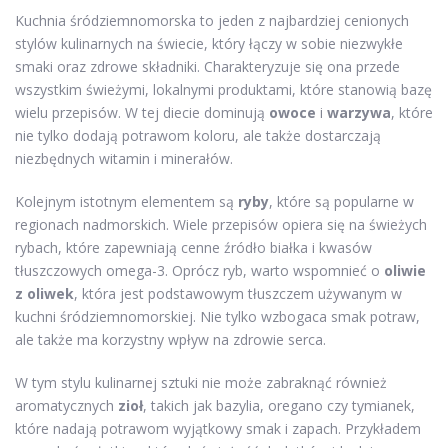
Kuchnia śródziemnomorska to jeden z najbardziej cenionych
stylów kulinarnych na świecie, który łączy w sobie niezwykłe
smaki oraz zdrowe składniki. Charakteryzuje się ona przede
wszystkim świeżymi, lokalnymi produktami, które stanowią bazę
wielu przepisów. W tej diecie dominują
owoce
i
warzywa
, które
nie tylko dodają potrawom koloru, ale także dostarczają
niezbędnych witamin i minerałów.
Kolejnym istotnym elementem są
ryby
, które są popularne w
regionach nadmorskich. Wiele przepisów opiera się na świeżych
rybach, które zapewniają cenne źródło białka i kwasów
tłuszczowych omega-3. Oprócz ryb, warto wspomnieć o
oliwie
z oliwek
, która jest podstawowym tłuszczem używanym w
kuchni śródziemnomorskiej. Nie tylko wzbogaca smak potraw,
ale także ma korzystny wpływ na zdrowie serca.
W tym stylu kulinarnej sztuki nie może zabraknąć również
aromatycznych
zioł
, takich jak bazylia, oregano czy tymianek,
które nadają potrawom wyjątkowy smak i zapach. Przykładem