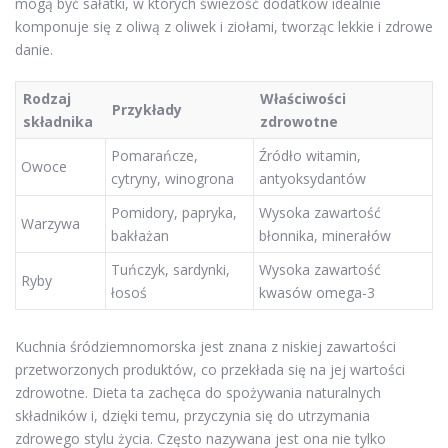
mogą być sałatki, w których świeżość dodatków idealnie
komponuje się z oliwą z oliwek i ziołami, tworząc lekkie i zdrowe
danie.
Rodzaj
Właściwości
Przykłady
składnika
zdrowotne
Pomarańcze,
Źródło witamin,
Owoce
cytryny, winogrona
antyoksydantów
Pomidory, papryka,
Wysoka zawartość
Warzywa
bakłażan
błonnika, minerałów
Tuńczyk, sardynki,
Wysoka zawartość
Ryby
łosoś
kwasów omega-3
Kuchnia śródziemnomorska jest znana z niskiej zawartości
przetworzonych produktów, co przekłada się na jej wartości
zdrowotne. Dieta ta zachęca do spożywania naturalnych
składników i, dzięki temu, przyczynia się do utrzymania
zdrowego stylu życia. Często nazywana jest ona nie tylko