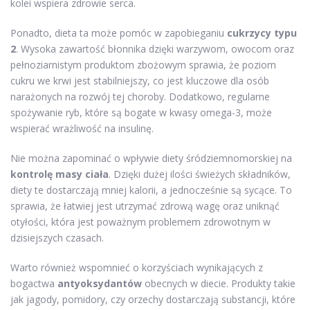
kolei wspiera zdrowie serca.
Ponadto, dieta ta może pomóc w zapobieganiu
cukrzycy typu
2
. Wysoka zawartość błonnika dzięki warzywom, owocom oraz
pełnoziarnistym produktom zbożowym sprawia, że poziom
cukru we krwi jest stabilniejszy, co jest kluczowe dla osób
narażonych na rozwój tej choroby. Dodatkowo, regularne
spożywanie ryb, które są bogate w kwasy omega-3, może
wspierać wrażliwość na insulinę.
Nie można zapominać o wpływie diety śródziemnomorskiej na
kontrolę masy ciała
. Dzięki dużej ilości świeżych składników,
diety te dostarczają mniej kalorii, a jednocześnie są sycące. To
sprawia, że łatwiej jest utrzymać zdrową wagę oraz uniknąć
otyłości, która jest poważnym problemem zdrowotnym w
dzisiejszych czasach.
Warto również wspomnieć o korzyściach wynikających z
bogactwa
antyoksydantów
obecnych w diecie. Produkty takie
jak jagody, pomidory, czy orzechy dostarczają substancji, które