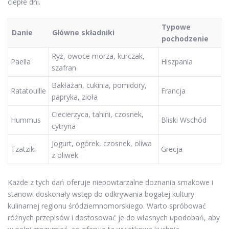
ciepłe dni.
Typowe
Danie
Główne składniki
pochodzenie
Ryż, owoce morza, kurczak,
Paella
Hiszpania
szafran
Bakłażan, cukinia, pomidory,
Ratatouille
Francja
papryka, zioła
Ciecierzyca, tahini, czosnek,
Hummus
Bliski Wschód
cytryna
Jogurt, ogórek, czosnek, oliwa
Tzatziki
Grecja
z oliwek
Każde z tych dań oferuje niepowtarzalne doznania smakowe i
stanowi doskonały wstęp do odkrywania bogatej kultury
kulinarnej regionu śródziemnomorskiego. Warto spróbować
różnych przepisów i dostosować je do własnych upodobań, aby