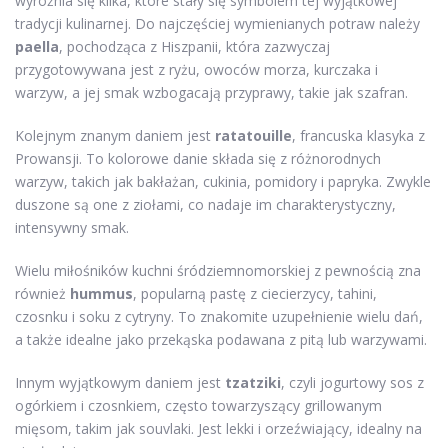
wyróżnia się kilka, które stały się symbolem tej wyjątkowej
tradycji kulinarnej. Do najczęściej wymienianych potraw należy
paella
, pochodząca z Hiszpanii, która zazwyczaj
przygotowywana jest z ryżu, owoców morza, kurczaka i
warzyw, a jej smak wzbogacają przyprawy, takie jak szafran.
Kolejnym znanym daniem jest
ratatouille
, francuska klasyka z
Prowansji. To kolorowe danie składa się z różnorodnych
warzyw, takich jak bakłażan, cukinia, pomidory i papryka. Zwykle
duszone są one z ziołami, co nadaje im charakterystyczny,
intensywny smak.
Wielu miłośników kuchni śródziemnomorskiej z pewnością zna
również
hummus
, popularną pastę z ciecierzycy, tahini,
czosnku i soku z cytryny. To znakomite uzupełnienie wielu dań,
a także idealne jako przekąska podawana z pitą lub warzywami.
Innym wyjątkowym daniem jest
tzatziki
, czyli jogurtowy sos z
ogórkiem i czosnkiem, często towarzyszący grillowanym
mięsom, takim jak souvlaki. Jest lekki i orzeźwiający, idealny na