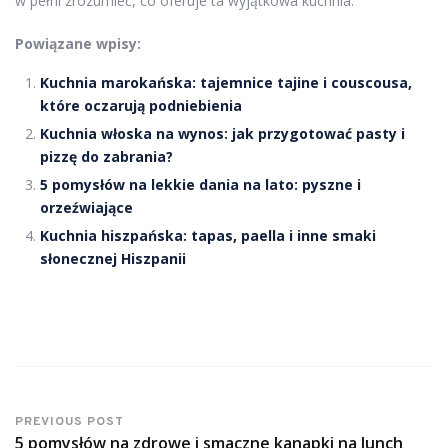
w pełni zrozumieć, co oferuje ta wyjątkowa kuchnia.
Powiązane wpisy:
Kuchnia marokańska: tajemnice tajine i couscousa,
które oczarują podniebienia
Kuchnia włoska na wynos: jak przygotować pasty i
pizzę do zabrania?
5 pomysłów na lekkie dania na lato: pyszne i
orzeźwiające
Kuchnia hiszpańska: tapas, paella i inne smaki
słonecznej Hiszpanii
PREVIOUS POST
5 pomysłów na zdrowe i smaczne kanapki na lunch