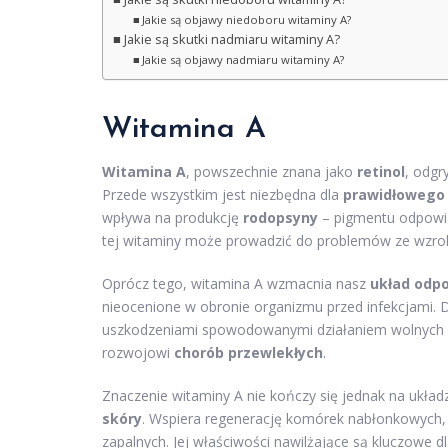
Jakie są objawy niedoboru witaminy A?
Jakie są skutki nadmiaru witaminy A?
Jakie są objawy nadmiaru witaminy A?
Witamina A
Witamina A
, powszechnie znana jako
retinol
, odgr
Przede wszystkim jest niezbędna dla
prawidłowego
wpływa na produkcję
rodopsyny
– pigmentu odpowia
tej witaminy może prowadzić do problemów ze wzrok
Oprócz tego, witamina A wzmacnia nasz
układ odp
nieocenione w obronie organizmu przed infekcjami. D
uszkodzeniami spowodowanymi działaniem wolnych r
rozwojowi
chorób przewlekłych
.
Znaczenie witaminy A nie kończy się jednak na ukł
skóry
. Wspiera regenerację komórek nabłonkowych, 
zapalnych. Jej właściwości nawilżające są kluczowe 