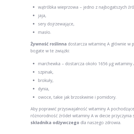
wątróbka wieprzowa – jedno z najbogatszych źró
jaja,
sery dojrzewające,
masło.
Żywność roślinna
dostarcza witaminę A głównie w 
bogate w te związki:
marchewka – dostarcza około 1656 μg witaminy 
szpinak,
brokuły,
dynia,
owoce, takie jak brzoskwinie i pomidory.
Aby poprawić przyswajalność witaminy A pochodzącej
różnorodność źródeł witaminy A w diecie przyczynia 
składnika odżywczego
dla naszego zdrowia.