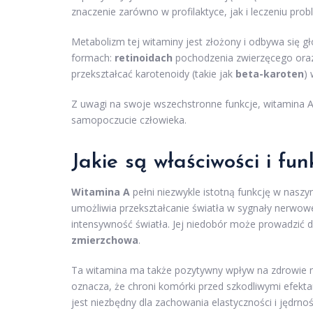
znaczenie zarówno w profilaktyce, jak i leczeniu pr
Metabolizm tej witaminy jest złożony i odbywa się 
formach:
retinoidach
pochodzenia zwierzęcego or
przekształcać karotenoidy (takie jak
beta-karoten
)
Z uwagi na swoje wszechstronne funkcje, witamina A
samopoczucie człowieka.
Jakie są właściwości i fu
Witamina A
pełni niezwykle istotną funkcję w naszy
umożliwia przekształcanie światła w sygnały nerwo
intensywność światła. Jej niedobór może prowadzić
zmierzchowa
.
Ta witamina ma także pozytywny wpływ na zdrowie na
oznacza, że chroni komórki przed szkodliwymi efekta
jest niezbędny dla zachowania elastyczności i jędrno