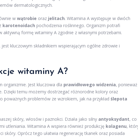
oblemów dermatologicznych.
głównie w
wątrobie
oraz
jelitach
. Witamina A występuje w dwóch
az
karotenoidach
pochodzenia roślinnego. Organizm potrafi
 w aktywną formę witaminy A zgodnie z własnymi potrzebami.
 jest kluczowym składnikiem wspierającym ogólne zdrowie i
nkcje witaminy A?
m organizmie. Jest kluczowa dla
prawidłowego widzenia
, ponieważ
we. Dzięki temu możemy dostrzegać różnorodne kolory oraz
 do poważnych problemów ze wzrokiem, jak na przykład
ślepota
szej skóry, włosów i paznokci. Działa jako silny
antyoksydant
, co
mi utleniania. Witamina A wspiera również produkcję
kolagenu
, któr
ści skóry. Oprócz tego ułatwia regenerację tkanek oraz posiada