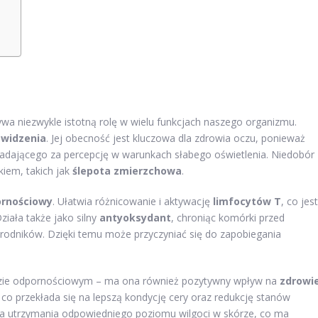
ywa niezwykle istotną rolę w wielu funkcjach naszego organizmu.
 widzenia
. Jej obecność jest kluczowa dla zdrowia oczu, ponieważ
dającego za percepcję w warunkach słabego oświetlenia. Niedobór
iem, takich jak
ślepota zmierzchowa
.
ornościowy
. Ułatwia różnicowanie i aktywację
limfocytów T
, co jest
ziała także jako silny
antyoksydant
, chroniąc komórki przed
odników. Dzięki temu może przyczyniać się do zapobiegania
adzie odpornościowym – ma ona również pozytywny wpływ na
zdrowi
co przekłada się na lepszą kondycję cery oraz redukcję stanów
dla utrzymania odpowiedniego poziomu wilgoci w skórze, co ma