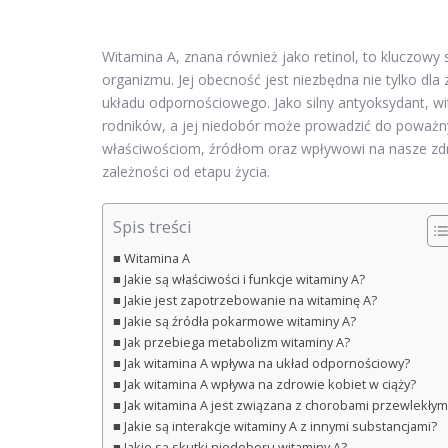
Witamina A, znana również jako retinol, to kluczowy
organizmu. Jej obecność jest niezbędna nie tylko dla
układu odpornościowego. Jako silny antyoksydant, w
rodników, a jej niedobór może prowadzić do poważny
właściwościom, źródłom oraz wpływowi na nasze zdr
zależności od etapu życia.
Spis treści
Witamina A
Jakie są właściwości i funkcje witaminy A?
Jakie jest zapotrzebowanie na witaminę A?
Jakie są źródła pokarmowe witaminy A?
Jak przebiega metabolizm witaminy A?
Jak witamina A wpływa na układ odpornościowy?
Jak witamina A wpływa na zdrowie kobiet w ciąży?
Jak witamina A jest związana z chorobami przewlekłym
Jakie są interakcje witaminy A z innymi substancjami?
Jakie są skutki niedoboru witaminy A?