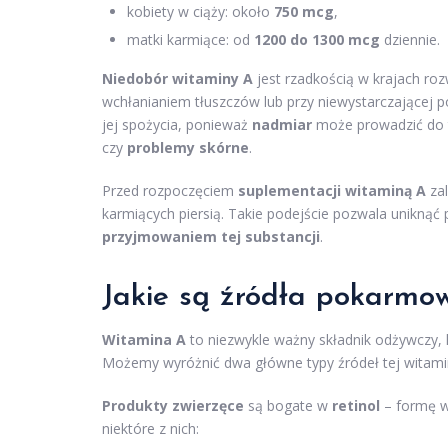
kobiety w ciąży: około
750 mcg
,
matki karmiące: od
1200 do 1300 mcg
dziennie.
Niedobór witaminy A
jest rzadkością w krajach ro
wchłanianiem tłuszczów lub przy niewystarczającej p
jej spożycia, ponieważ
nadmiar
może prowadzić do 
czy
problemy skórne
.
Przed rozpoczęciem
suplementacji witaminą A
zal
karmiących piersią. Takie podejście pozwala unikną
przyjmowaniem tej substancji
.
Jakie są źródła pokarmo
Witamina A
to niezwykle ważny składnik odżywczy,
Możemy wyróżnić dwa główne typy źródeł tej witamin
Produkty zwierzęce
są bogate w
retinol
– formę wi
niektóre z nich: