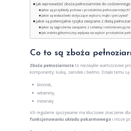
Jak wprowadzić zboża pełnoziarniste do codziennego 
Jakie są przykłady potraw i produktów pełnoziarnistych?
Jakie są wskazówki dotyczące wyboru mąki i pieczywa?
Jakie są potencjalne ryzyka związane z dietą pełnoziar
Jakie są zagrożenia związane z celiakią i nietolerancją na
Jak indeks glikemiczny wpływa na wybór produktów pełn
Co to są zboża pełnoziar
Zboża pełnoziarniste
to niezwykle wartościowe prod
komponenty: łuskę, zarodek i bielmo. Dzięki temu są 
błonnik,
witaminy,
minerały.
Ich regularne spożywanie ma kluczowe znaczenie dl
funkcjonowaniu układu pokarmowego
i może prz