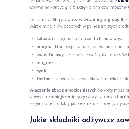
składników. Przede wszystkim dostarczają one
błon
wpływa na kondycję jelit. Dzięki błonnikowi możem
Te ziarna obfitują również w
witaminy z grupy B
, k
Wśród minerałów obecnych w pełnoziarnistych produ
żelazo
, niezbędne do transportu tlenu w organiz
niacyna
, która wspiera funkcjonowanie układu
kwas foliowy
, szczególnie ważny dla procesów
magnez
,
cynk
,
fosfor
– składniki kluczowe dla wielu funkcji biol
Włączenie zbóż pełnoziarnistych
do diety może pr
wpływ na
zmniejszenie ryzyka
wystąpienia
chorób
sięgać po te produkty jako element zdrowego stylu ży
Jakie składniki odżywcze zaw