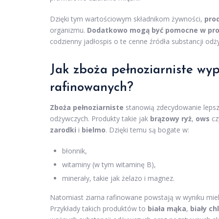
Dzięki tym wartościowym składnikom żywności,
pro
organizmu.
Dodatkowo mogą być pomocne w profi
codzienny jadłospis o te cenne źródła substancji odż
Jak zboża pełnoziarniste wy
rafinowanych?
Zboża pełnoziarniste
stanowią zdecydowanie lepsz
odżywczych. Produkty takie jak
brązowy ryż
,
ows
c
zarodki
i
bielmo
. Dzięki temu są bogate w:
błonnik,
witaminy (w tym witaminę B),
minerały, takie jak żelazo i magnez.
Natomiast ziarna rafinowane powstają w wyniku miel
Przykłady takich produktów to
biała mąka
,
biały ch