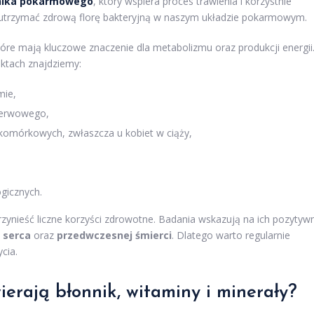
nika pokarmowego
, który wspiera proces trawienia i korzystnie
y utrzymać zdrową florę bakteryjną w naszym układzie pokarmowym.
tóre mają kluczowe znaczenie dla metabolizmu oraz produkcji energii
ktach znajdziemy:
mie,
 nerwowego,
 komórkowych, zwłaszcza u kobiet w ciąży,
ogicznych.
zynieść liczne korzyści zdrowotne. Badania wskazują na ich pozytyw
 serca
oraz
przedwczesnej śmierci
. Dlatego warto regularnie
cia.
ierają błonnik, witaminy i minerały?