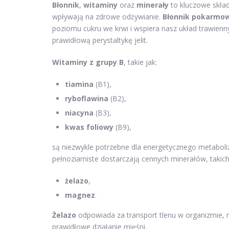
Błonnik
,
witaminy
oraz
minerały
to kluczowe skład
wpływają na zdrowe odżywianie.
Błonnik pokarmo
poziomu cukru we krwi i wspiera nasz układ trawien
prawidłową perystaltykę jelit.
Witaminy z grupy B
, takie jak:
tiamina
(B1),
ryboflawina
(B2),
niacyna
(B3),
kwas foliowy
(B9),
są niezwykle potrzebne dla energetycznego metaboli
pełnoziarniste dostarczają cennych minerałów, takich
żelazo
,
magnez
.
Żelazo
odpowiada za transport tlenu w organizmie,
prawidłowe działanie mięśni.