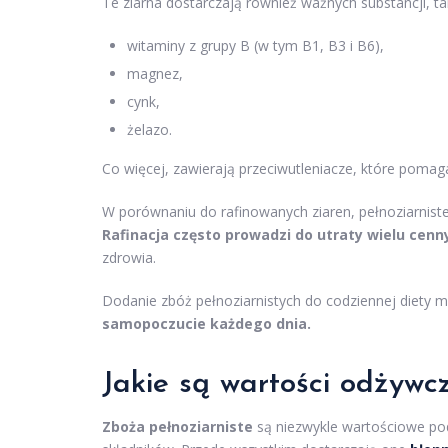
Te ziarna dostarczają również ważnych substancji, tak
witaminy z grupy B (w tym B1, B3 i B6),
magnez,
cynk,
żelazo.
Co więcej, zawierają przeciwutleniacze, które poma
W porównaniu do rafinowanych ziaren, pełnoziarnist
Rafinacja często prowadzi do utraty wielu cen
zdrowia.
Dodanie zbóż pełnoziarnistych do codziennej diety
samopoczucie każdego dnia.
Jakie są wartości odżywc
Zboża pełnoziarniste
są niezwykle wartościowe po