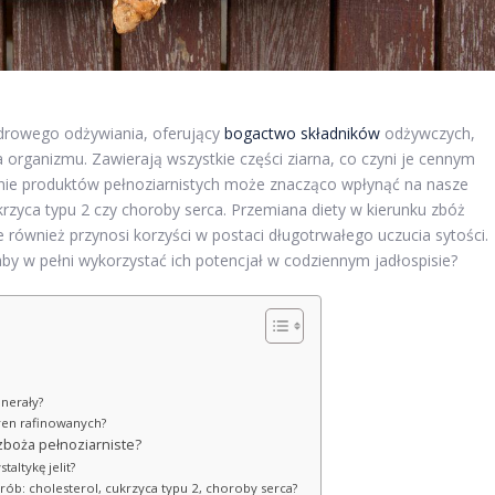
zdrowego odżywiania, oferujący
bogactwo składników
odżywczych,
organizmu. Zawierają wszystkie części ziarna, co czyni je cennym
nie produktów pełnoziarnistych może znacząco wpłynąć na nasze
ukrzyca typu 2 czy choroby serca. Przemiana diety w kierunku zbóż
le również przynosi korzyści w postaci długotrwałego uczucia sytości.
aby w pełni wykorzystać ich potencjał w codziennym jadłospisie?
inerały?
ren rafinowanych?
 zboża pełnoziarniste?
taltykę jelit?
rób: cholesterol, cukrzyca typu 2, choroby serca?