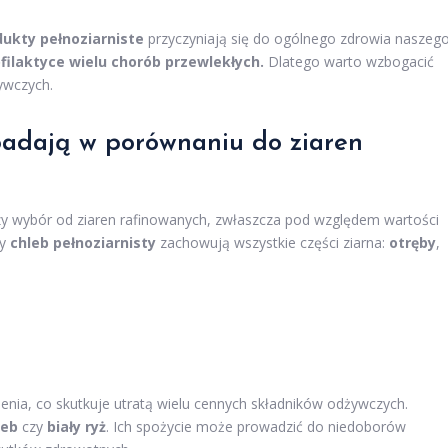
dukty pełnoziarniste
przyczyniają się do ogólnego zdrowia naszeg
laktyce wielu chorób przewlekłych.
Dlatego warto wzbogacić
ywczych.
padają w porównaniu do ziaren
y wybór od ziaren rafinowanych, zwłaszcza pod względem wartości
zy
chleb pełnoziarnisty
zachowują wszystkie części ziarna:
otręby
,
enia, co skutkuje utratą wielu cennych składników odżywczych.
leb
czy
biały ryż
. Ich spożycie może prowadzić do niedoborów