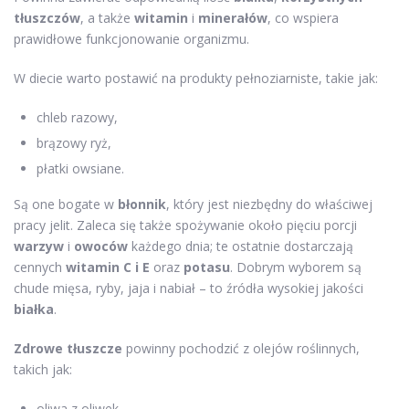
tłuszczów
, a także
witamin
i
minerałów
, co wspiera
prawidłowe funkcjonowanie organizmu.
W diecie warto postawić na produkty pełnoziarniste, takie jak:
chleb razowy,
brązowy ryż,
płatki owsiane.
Są one bogate w
błonnik
, który jest niezbędny do właściwej
pracy jelit. Zaleca się także spożywanie około pięciu porcji
warzyw
i
owoców
każdego dnia; te ostatnie dostarczają
cennych
witamin C i E
oraz
potasu
. Dobrym wyborem są
chude mięsa, ryby, jaja i nabiał – to źródła wysokiej jakości
białka
.
Zdrowe tłuszcze
powinny pochodzić z olejów roślinnych,
takich jak:
oliwa z oliwek,