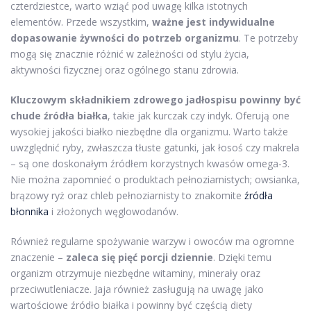
czterdziestce, warto wziąć pod uwagę kilka istotnych
elementów. Przede wszystkim,
ważne jest indywidualne
dopasowanie żywności do potrzeb organizmu
. Te potrzeby
mogą się znacznie różnić w zależności od stylu życia,
aktywności fizycznej oraz ogólnego stanu zdrowia.
Kluczowym składnikiem zdrowego jadłospisu powinny być
chude źródła białka
, takie jak kurczak czy indyk. Oferują one
wysokiej jakości białko niezbędne dla organizmu. Warto także
uwzględnić ryby, zwłaszcza tłuste gatunki, jak łosoś czy makrela
– są one doskonałym źródłem korzystnych kwasów omega-3.
Nie można zapomnieć o produktach pełnoziarnistych; owsianka,
brązowy ryż oraz chleb pełnoziarnisty to znakomite
źródła
błonnika
i złożonych węglowodanów.
Również regularne spożywanie warzyw i owoców ma ogromne
znaczenie –
zaleca się pięć porcji dziennie
. Dzięki temu
organizm otrzymuje niezbędne witaminy, minerały oraz
przeciwutleniacze. Jaja również zasługują na uwagę jako
wartościowe źródło białka i powinny być częścią diety