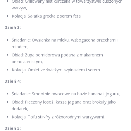
Obiad: Grillowany filet kurczaka w towarzystwie duszonych
warzyw,
Kolacja: Sałatka grecka z serem feta.
Dzień 3:
Śniadanie: Owsianka na mleku, wzbogacona orzechami i
miodem,
Obiad: Zupa pomidorowa podana z makaronem
pełnoziarnistym,
Kolacja: Omlet ze świeżym szpinakiem i serem.
Dzień 4:
Śniadanie: Smoothie owocowe na bazie banana i jogurtu,
Obiad: Pieczony łosoś, kasza jaglana oraz brokuły jako
dodatek,
Kolacja: Tofu stir-fry z różnorodnymi warzywami.
Dzień 5: