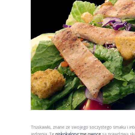
Truskawki, znane ze swojego soczystego smaku i inte
jedzenia. Te
niskokaloryczne owoce
są prawdziwą ska