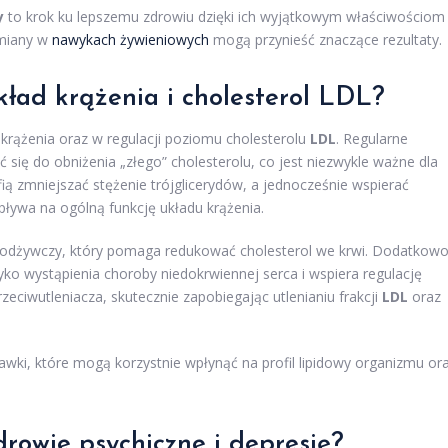
y
to krok ku lepszemu zdrowiu dzięki ich wyjątkowym właściwościom
zmiany w
nawykach żywieniowych
mogą przynieść znaczące rezultaty.
kład krążenia i cholesterol LDL?
krążenia oraz w regulacji poziomu cholesterolu
LDL
. Regularne
ię do obniżenia „złego” cholesterolu, co jest niezwykle ważne dla
fią zmniejszać stężenie trójglicerydów, a jednocześnie wspierać
wpływa na ogólną funkcję układu krążenia.
 odżywczy, który pomaga redukować cholesterol we krwi. Dodatkow
yko wystąpienia choroby niedokrwiennej serca i wspiera regulację
rzeciwutleniacza, skutecznie zapobiegając utlenianiu frakcji
LDL
oraz
ki, które mogą korzystnie wpłynąć na profil lipidowy organizmu or
rowie psychiczne i depresję?