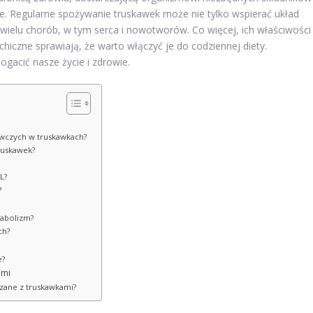
ole. Regularne spożywanie truskawek może nie tylko wspierać układ
wielu chorób, w tym serca i nowotworów. Co więcej, ich właściwości
hiczne sprawiają, że warto włączyć je do codziennej diety.
ogacić nasze życie i zdrowie.
żywczych w truskawkach?
ruskawek?
L?
?
tabolizm?
ch?
e?
ami
ązane z truskawkami?