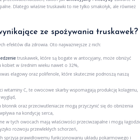
alne. Dlatego właśnie truskawki to nie tylko smakołyk, ale również
 wynikające ze spożywania truskawek?
ch efektów dla zdrowia. Oto najważniejsze z nich:
jedzenie
truskawek, które są bogate w antocyjany, może obniżyć
 kobiet w średnim wieku nawet o 32%,
 kwas elagowy oraz polifenole, które skutecznie podnoszą naszą
ości witaminy C, te owocowe skarby wspomagają produkcję kolagenu,
 wygląd,
 błonnik oraz przeciwutleniacze mogą przyczynić się do obniżenia
 wpływa na kondycję serca,
cne w tych owocach mają właściwości przeciwzapalne i mogą łagodzi
ryzyko rozwoju przewlekłych schorzeń,
ach sprzyja prawidłowemu funkcjonowaniu układu pokarmowego i