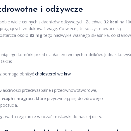
zdrowotne i odżywcze
 sobie wiele cennych składników odżywczych. Zaledwie
32 kcal
na 10
pragnących zredukować wagę. Co więcej, te soczyste owoce są
dostarcza około
82 mg
tego niezwykle ważnego składnika, co stanow
hroniącego komórki przed działaniem wolnych rodników. Jednak korzyś
 także:
az pomaga obniżyć
cholesterol we krwi
,
 właściwości przeciwzapalne i przeciwnowotworowe,
,
wapń
i
magnez
, które przyczyniają się do zdrowego
poczucia.
ty
, warto regularnie włączać truskawki do naszej diety.