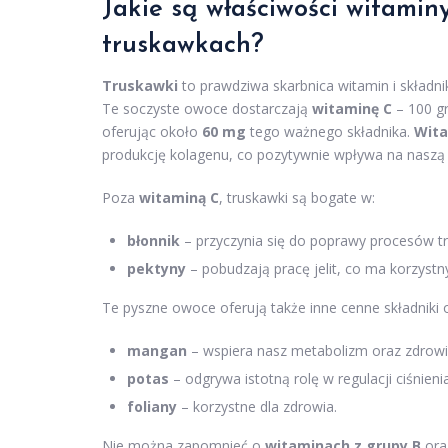
Jakie są właściwości witamin
truskawkach?
Truskawki
to prawdziwa skarbnica witamin i składn
Te soczyste owoce dostarczają
witaminę C
– 100 g
oferując około
60 mg
tego ważnego składnika.
Wita
produkcję kolagenu, co pozytywnie wpływa na naszą 
Poza
witaminą C
, truskawki są bogate w:
błonnik
– przyczynia się do poprawy procesów t
pektyny
– pobudzają pracę jelit, co ma korzyst
Te pyszne owoce oferują także inne cenne składniki o
mangan
– wspiera nasz metabolizm oraz zdrowi
potas
– odgrywa istotną rolę w regulacji ciśnienia
foliany
– korzystne dla zdrowia.
Nie można zapomnieć o
witaminach z grupy B
oraz