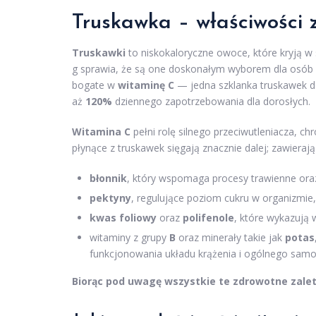
Truskawka – właściwości 
Truskawki
to niskokaloryczne owoce, które kryją w
g sprawia, że są one doskonałym wyborem dla osób 
bogate w
witaminę C
— jedna szklanka truskawek 
aż
120%
dziennego zapotrzebowania dla dorosłych.
Witamina C
pełni rolę silnego przeciwutleniacza, c
płynące z truskawek sięgają znacznie dalej; zawierają
błonnik
, który wspomaga procesy trawienne or
pektyny
, regulujące poziom cukru w organizmie,
kwas foliowy
oraz
polifenole
, które wykazują
witaminy z grupy
B
oraz minerały takie jak
potas
funkcjonowania układu krążenia i ogólnego samo
Biorąc pod uwagę wszystkie te zdrowotne zale