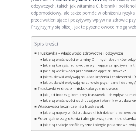
odżywczych, takich jak witamina C, błonnik i polifen
odpornościowy, ale także pomóc w obniżeniu ryzyka 
przeciwutleniające i pozytywny wpływ na zdrowie psyc
Przyjrzyjmy się bliżej, jak te pyszne owoce mogą wzb
Spis treści
Truskawka – właściwości zdrowotne i odżywcze
Jakie są właściwości witaminy C i innych składników od
Jakie są korzyści zdrowotne wynikające ze spożywania t
Jakie są właściwości przeciwutleniające truskawek?
Jak truskawki wpływają na układ krążenia i cholesterol LD
Jak truskawki wpływają na zdrowie psychiczne i depresję
Truskawki w diecie – niskokaloryczne owoce
Jaki jest indeks glikemiczny truskawek i ich wpływ na me
Jakie są właściwości odchudzające i błonnik w truskawka
Właściwości lecznicze liści truskawek
Jakie są napary z liści truskawek i ich działanie zdrowotn
Potencjalne zagrożenia i alergie związane z truskawk
Jakie są reakcje anafilaktyczne i alergie pokarmowe zwi