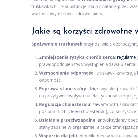
truskawkach. Te substancje mają działanie przeciwzap
wartościowy element zdrowej diety.
Jakie są korzyści zdrowotne
Spożywanie truskawek
przynosi wiele dobroczynny
Zmniejszenie ryzyka chorób serca
:
regularne 
prawdopodobieństwo wystąpienia zawału serca u
Wzmacnianie odporności
: truskawki zawierają
odporność,
Poprawa stanu skóry
: dzięki wysokiej zawart
co pozytywnie wpływa na elastyczność skóry i jej
Regulacja cholesterolu
: zawarty w truskawkach
poziomu LDL (złego cholesterolu), co korzystnie
Działanie przeciwzapalne
: antyoksydanty obe
stany zapalne w organizmie, a także zmniejszać 
Wsparcie dla jelit
: błonnik obecny w truskawk