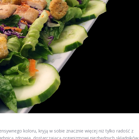
nsywnego koloru, kryją w sobie znacznie więcej niż tylko radość z
rbnicą zdrowia, dostarczającą organizmowi niezbędnych składników