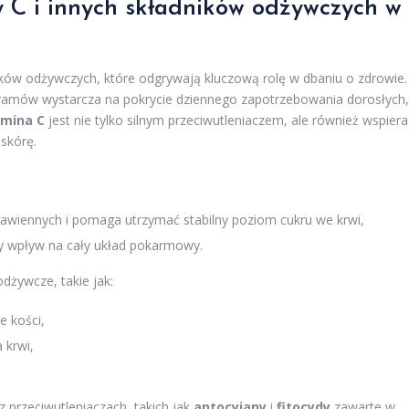
y C i innych składników odżywczych w
ików odżywczych, które odgrywają kluczową rolę w dbaniu o zdrowie.
ramów wystarcza na pokrycie dziennego zapotrzebowania dorosłych,
mina C
jest nie tylko silnym przeciwutleniaczem, ale również wspiera
skórę.
rawiennych i pomaga utrzymać stabilny poziom cukru we krwi,
ny wpływ na cały układ pokarmowy.
dżywcze, takie jak:
e kości,
 krwi,
 przeciwutleniaczach, takich jak
antocyjany
i
fitocydy
zawarte w