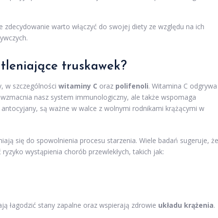
 zdecydowanie warto włączyć do swojej diety ze względu na ich
żywczych.
utleniające truskawek?
y, w szczególności
witaminy C
oraz
polifenoli
. Witamina C odgrywa
ylko wzmacnia nasz system immunologiczny, ale także wspomaga
k antocyjany, są ważne w walce z wolnymi rodnikami krążącymi w
ają się do spowolnienia procesu starzenia. Wiele badań sugeruje, ż
yzyko wystąpienia chorób przewlekłych, takich jak:
ą łagodzić stany zapalne oraz wspierają zdrowie
układu krążenia
.