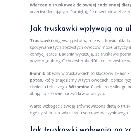
Włączenie truskawek do swojej codziennej diet
przeciwutleniającym. Pamiętaj, że nawet niewielkie 
Jak truskawki wpływają na u
Truskawki
odgrywają istotną rolę w zdrowiu układu 
spożywanie tych soczystych owoców może przyczynić s
kondycji serca. Badania wykazują, że truskawki potra
poziom „dobrego” cholesterolu
HDL
, co korzystnie 
Błonnik
obecny w truskawkach to kluczowy składnik
potas
, który znajdziemy w tych owocach, obniża ryz
ciśnienia tętniczego.
Witamina C
pełni rolę silnego p
dbając o zdrowie naczyń krwionośnych.
Warto wzbogacić swoją zrównoważoną dietę o truskaw
ogólny stan zdrowia układu sercowo-naczyniowego.
Jak truskawki wpływają na zd