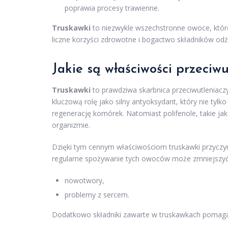
poprawia procesy trawienne.
Truskawki
to niezwykle wszechstronne owoce, które
liczne korzyści zdrowotne i bogactwo składników od
Jakie są właściwości przeciw
Truskawki
to prawdziwa skarbnica przeciwutleniacz
kluczową rolę jako silny antyoksydant, który nie t
regenerację komórek. Natomiast polifenole, takie ja
organizmie.
Dzięki tym cennym właściwościom truskawki przyczyni
regularne spożywanie tych owoców może zmniejszyć r
nowotwory,
problemy z sercem.
Dodatkowo składniki zawarte w truskawkach pomagaj