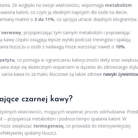
zania. Ze względu na swoje właściwości, wspomaga
metabolizm
bawiona kalorii, co czyni ją idealnym napojem dla osób na diecie.
emiany materii o
3 do 11%
, co sprzyja utracie zbędnych kilogramów.
d nerwowy
, przyspieszając tym samym metabolizm i poprawiając
ną kawę często osiągają lepsze wyniki podczas treningów i spalają
palania tłuszczu u osób z nadwagą może wzrosnąć nawet o
10%
.
petytu
, co pomaga w ograniczeniu kaloryczności diety oraz zwiększ
a kawa staje się skutecznym wsparciem w dążeniu do zdrowszego styl
 że sama kawa to za mało; kluczowe są także zdrowe
nawyki żywienio
zające czarnej kawy?
orzystnych właściwości, mogących wspierać proces odchudzania. Prze
ant – przyspiesza metabolizm i podnosi tempo spalania kalorii. W
 może zwiększać
termogenezę
, co prowadzi do intensywniejszej
 efektywniej spalamy tłuszcz.