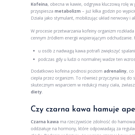
Kofeina
, obecna w kawie, odgrywa kluczową rolę w
przyspiesza
metabolizm
– już kilka godzin po wypi
Działa jako stymulant, mobilizując układ nerwowy i
W procesie przetwarzania kofeiny organizm rozkłada
cennym źródłem energii wspierającym odchudzanie. N
u osób z nadwagą kawa potrafi zwiększyć spalan
podczas gdy u ludzi o normalnej wadze ten wzr
Dodatkowo kofeina podnosi poziom
adrenaliny
, co
ciepła przez organizm. To również przyczynia się do 
skutecznym wsparciem w redukcji masy ciała, zwłasz
diety
.
Czy czarna kawa hamuje apet
Czarna kawa
ma rzeczywiście zdolność do hamowani
oddziałuje na hormony, które odpowiadają za regulac