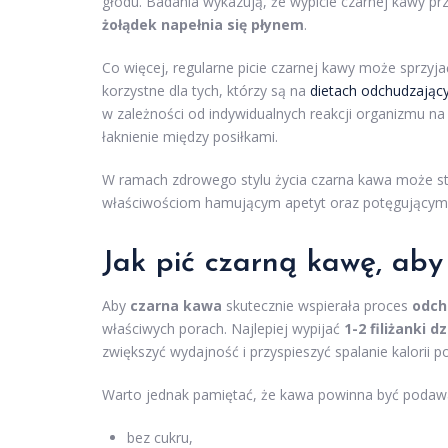
głodu. Badania wykazują, że wypicie czarnej kawy p
żołądek napełnia się płynem
.
Co więcej, regularne picie czarnej kawy może sprzyja
korzystne dla tych, którzy są na
dietach odchudzając
w zależności od indywidualnych reakcji organizmu na
łaknienie między posiłkami.
W ramach zdrowego stylu życia czarna kawa może st
właściwościom hamującym apetyt oraz potęgującym u
Jak pić czarną kawę, aby
Aby
czarna kawa
skutecznie wspierała proces
odch
właściwych porach. Najlepiej wypijać
1-2 filiżanki d
zwiększyć wydajność i przyspieszyć spalanie kalorii p
Warto jednak pamiętać, że kawa powinna być podaw
bez cukru,