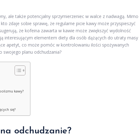
tyny, ale także potencjalny sprzymierzeniec w walce z nadwagą. Mimo
o kto zdaje sobie sprawę, że regularne picie kawy może przyspieszyć
sugerują, że kofeina zawarta w kawie może zwiększyć wydolność
i ją interesującym elementem diety dla osób dążących do utraty masy
jące apetyt, co może pomóc w kontrolowaniu ilości spożywanych
 do swojego planu odchudzania?
abolizmu kawy?
cych się?
 na odchudzanie?