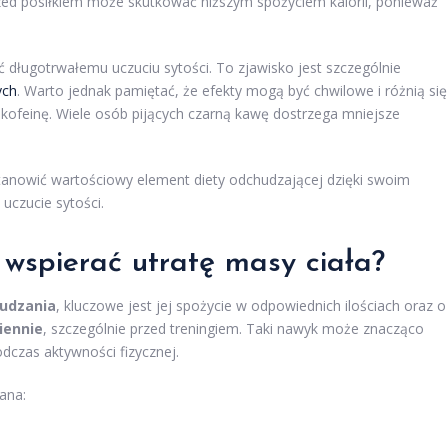
rzed posiłkiem może skutkować niższym spożyciem kalorii, ponieważ
ć długotrwałemu uczuciu sytości. To zjawisko jest szczególnie
ych
. Warto jednak pamiętać, że efekty mogą być chwilowe i różnią się
 kofeinę. Wiele osób pijących czarną kawę dostrzega mniejsze
anowić wartościowy element diety odchudzającej dzięki swoim
czucie sytości.
 wspierać utratę masy ciała?
udzania
, kluczowe jest jej spożycie w odpowiednich ilościach oraz o
ziennie
, szczególnie przed treningiem. Taki nawyk może znacząco
odczas aktywności fizycznej.
ana: