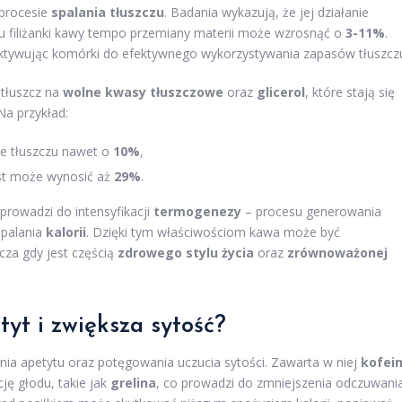
 procesie
spalania tłuszczu
. Badania wykazują, że jej działanie
ciu filiżanki kawy tempo przemiany materii może wzrosnąć o
3-11%
.
 aktywując komórki do efektywnego wykorzystywania zapasów tłuszcz
 tłuszcz na
wolne kwasy tłuszczowe
oraz
glicerol
, które stają się
a przykład:
ie tłuszczu nawet o
10%
,
ost może wynosić aż
29%
.
 prowadzi do intensyfikacji
termogenezy
– procesu generowania
spalania
kalorii
. Dzięki tym właściwościom kawa może być
cza gdy jest częścią
zdrowego stylu życia
oraz
zrównoważonej
yt i zwiększa sytość?
a apetytu oraz potęgowania uczucia sytości. Zawarta w niej
kofei
ję głodu, takie jak
grelina
, co prowadzi do zmniejszenia odczuwani