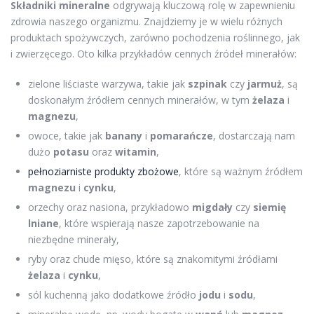
Składniki mineralne
odgrywają kluczową rolę w zapewnieniu
zdrowia naszego organizmu. Znajdziemy je w wielu różnych
produktach spożywczych, zarówno pochodzenia roślinnego, jak
i zwierzęcego. Oto kilka przykładów cennych źródeł minerałów:
zielone liściaste warzywa, takie jak
szpinak
czy
jarmuż
, są
doskonałym źródłem cennych minerałów, w tym
żelaza
i
magnezu
,
owoce, takie jak
banany
i
pomarańcze
, dostarczają nam
dużo
potasu
oraz
witamin
,
pełnoziarniste produkty zbożowe
, które są ważnym źródłem
magnezu
i
cynku
,
orzechy oraz nasiona, przykładowo
migdały
czy
siemię
lniane
, które wspierają nasze zapotrzebowanie na
niezbędne minerały,
ryby oraz chude mięso, które są znakomitymi źródłami
żelaza
i
cynku
,
sól kuchenną jako dodatkowe źródło
jodu
i
sodu
,