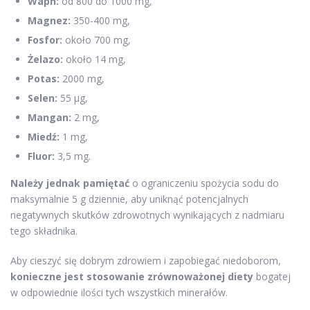
Wapń:
od 800 do 1000 mg,
Magnez:
350-400 mg,
Fosfor:
około 700 mg,
Żelazo:
około 14 mg,
Potas:
2000 mg,
Selen:
55 μg,
Mangan:
2 mg,
Miedź:
1 mg,
Fluor:
3,5 mg.
Należy jednak pamiętać
o ograniczeniu spożycia sodu do
maksymalnie 5 g dziennie, aby uniknąć potencjalnych
negatywnych skutków zdrowotnych wynikających z nadmiaru
tego składnika.
Aby cieszyć się dobrym zdrowiem i zapobiegać niedoborom,
konieczne jest stosowanie zrównoważonej diety
bogatej
w odpowiednie ilości tych wszystkich minerałów.