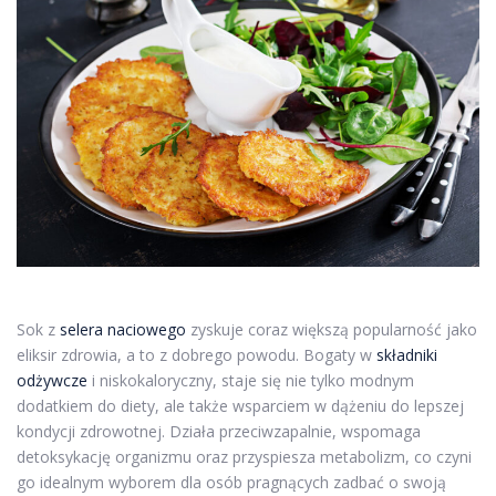
Sok z
selera naciowego
zyskuje coraz większą popularność jako
eliksir zdrowia, a to z dobrego powodu. Bogaty w
składniki
odżywcze
i niskokaloryczny, staje się nie tylko modnym
dodatkiem do diety, ale także wsparciem w dążeniu do lepszej
kondycji zdrowotnej. Działa przeciwzapalnie, wspomaga
detoksykację organizmu oraz przyspiesza metabolizm, co czyni
go idealnym wyborem dla osób pragnących zadbać o swoją