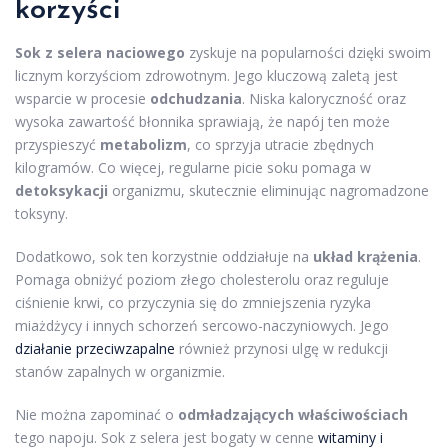
korzyści
Sok z selera naciowego
zyskuje na popularności dzięki swoim
licznym korzyściom zdrowotnym. Jego kluczową zaletą jest
wsparcie w procesie
odchudzania
. Niska kaloryczność oraz
wysoka zawartość błonnika sprawiają, że napój ten może
przyspieszyć
metabolizm
, co sprzyja utracie zbędnych
kilogramów. Co więcej, regularne picie soku pomaga w
detoksykacji
organizmu, skutecznie eliminując nagromadzone
toksyny.
Dodatkowo, sok ten korzystnie oddziałuje na
układ krążenia
.
Pomaga obniżyć poziom złego cholesterolu oraz reguluje
ciśnienie krwi, co przyczynia się do zmniejszenia ryzyka
miażdżycy i innych schorzeń sercowo-naczyniowych. Jego
działanie przeciwzapalne
również przynosi ulgę w redukcji
stanów zapalnych w organizmie.
Nie można zapominać o
odmładzających właściwościach
tego napoju. Sok z selera jest bogaty w cenne
witaminy i