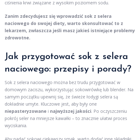
ciśnienia krwi związane z wysokim poziomem sodu.
Zanim zdecydujesz się wprowadzić sok z selera
naciowego do swojej diety, warto skonsultować to z
lekarzem, zwłaszcza jeśli masz jakieś istniejące problemy
zdrowotne.
Jak przygotować sok z selera
naciowego: przepisy i porady?
Sok z selera naciowego można bez trudu przygotować w
domowym zaciszu, wykorzystując sokowirówkę lub blender. Na
samym początku upewnij się, że świeże łodygi selera są
dokładnie umyte. Kluczowe jest, aby były one
niepasteryzowane
i
najwyższej jakości
. Po oczyszczeniu
pokrój seler na mniejsze kawałki – to znacznie ułatwi proces
wyciskania.
Aby nadać sokowi ciekawszy smak, warto dodać inne składniki.