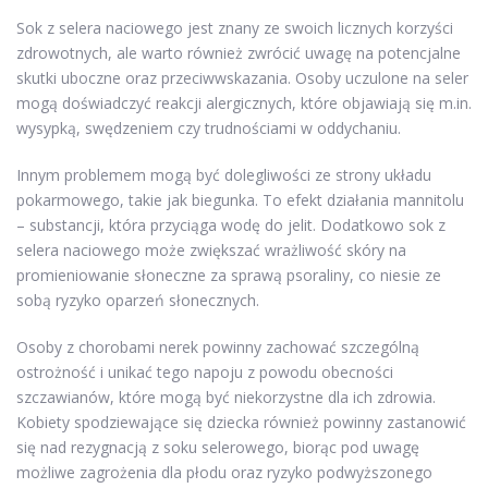
Sok z selera naciowego jest znany ze swoich licznych korzyści
zdrowotnych, ale warto również zwrócić uwagę na potencjalne
skutki uboczne oraz przeciwwskazania. Osoby uczulone na seler
mogą doświadczyć reakcji alergicznych, które objawiają się m.in.
wysypką, swędzeniem czy trudnościami w oddychaniu.
Innym problemem mogą być dolegliwości ze strony układu
pokarmowego, takie jak biegunka. To efekt działania mannitolu
– substancji, która przyciąga wodę do jelit. Dodatkowo sok z
selera naciowego może zwiększać wrażliwość skóry na
promieniowanie słoneczne za sprawą psoraliny, co niesie ze
sobą ryzyko oparzeń słonecznych.
Osoby z chorobami nerek powinny zachować szczególną
ostrożność i unikać tego napoju z powodu obecności
szczawianów, które mogą być niekorzystne dla ich zdrowia.
Kobiety spodziewające się dziecka również powinny zastanowić
się nad rezygnacją z soku selerowego, biorąc pod uwagę
możliwe zagrożenia dla płodu oraz ryzyko podwyższonego