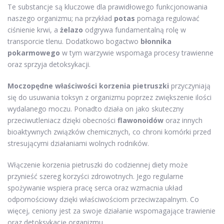
Te substancje są kluczowe dla prawidłowego funkcjonowania
naszego organizmu; na przykład
potas
pomaga regulować
ciśnienie krwi, a
żelazo
odgrywa fundamentalną rolę w
transporcie tlenu. Dodatkowo bogactwo
błonnika
pokarmowego
w tym warzywie wspomaga procesy trawienne
oraz sprzyja detoksykacji.
Moczopędne właściwości korzenia pietruszki
przyczyniają
się do usuwania toksyn z organizmu poprzez zwiększenie ilości
wydalanego moczu. Ponadto działa on jako skuteczny
przeciwutleniacz dzięki obecności
flawonoidów
oraz innych
bioaktywnych związków chemicznych, co chroni komórki przed
stresującymi działaniami wolnych rodników.
Włączenie korzenia pietruszki do codziennej diety może
przynieść szereg korzyści zdrowotnych. Jego regularne
spożywanie wspiera pracę serca oraz wzmacnia układ
odpornościowy dzięki właściwościom przeciwzapalnym. Co
więcej, ceniony jest za swoje działanie wspomagające trawienie
oraz detoksykację organizmu.