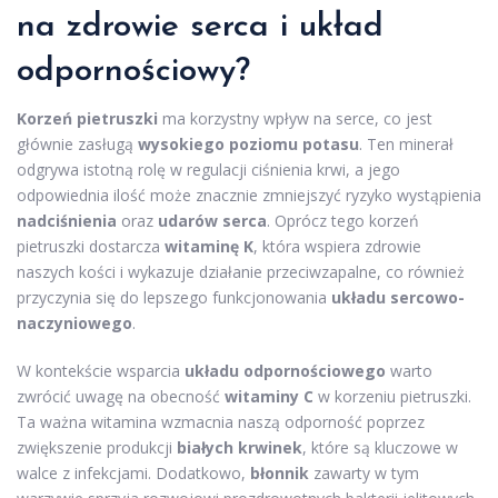
na zdrowie serca i układ
odpornościowy?
Korzeń pietruszki
ma korzystny wpływ na serce, co jest
głównie zasługą
wysokiego poziomu potasu
. Ten minerał
odgrywa istotną rolę w regulacji ciśnienia krwi, a jego
odpowiednia ilość może znacznie zmniejszyć ryzyko wystąpienia
nadciśnienia
oraz
udarów serca
. Oprócz tego korzeń
pietruszki dostarcza
witaminę K
, która wspiera zdrowie
naszych kości i wykazuje działanie przeciwzapalne, co również
przyczynia się do lepszego funkcjonowania
układu sercowo-
naczyniowego
.
W kontekście wsparcia
układu odpornościowego
warto
zwrócić uwagę na obecność
witaminy C
w korzeniu pietruszki.
Ta ważna witamina wzmacnia naszą odporność poprzez
zwiększenie produkcji
białych krwinek
, które są kluczowe w
walce z infekcjami. Dodatkowo,
błonnik
zawarty w tym