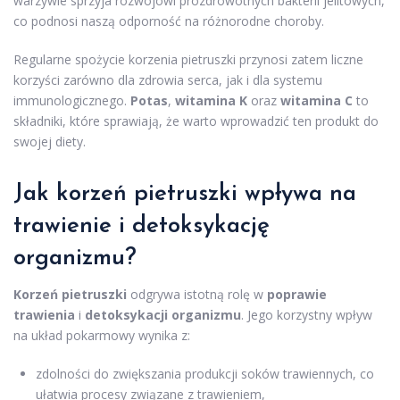
warzywie sprzyja rozwojowi prozdrowotnych bakterii jelitowych,
co podnosi naszą odporność na różnorodne choroby.
Regularne spożycie korzenia pietruszki przynosi zatem liczne
korzyści zarówno dla zdrowia serca, jak i dla systemu
immunologicznego.
Potas
,
witamina K
oraz
witamina C
to
składniki, które sprawiają, że warto wprowadzić ten produkt do
swojej diety.
Jak korzeń pietruszki wpływa na
trawienie i detoksykację
organizmu?
Korzeń pietruszki
odgrywa istotną rolę w
poprawie
trawienia
i
detoksykacji organizmu
. Jego korzystny wpływ
na układ pokarmowy wynika z:
zdolności do zwiększania produkcji soków trawiennych, co
ułatwia procesy związane z trawieniem,