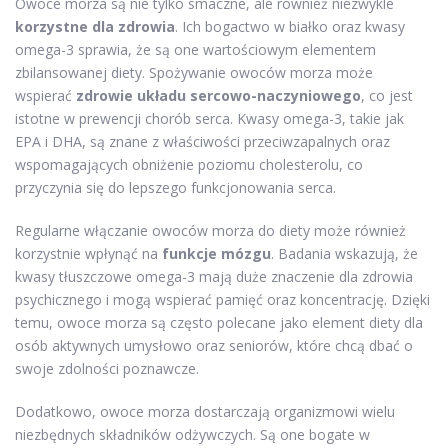
Owoce morza są nie tylko smaczne, ale również niezwykle
korzystne dla zdrowia
. Ich bogactwo w białko oraz kwasy
omega-3 sprawia, że są one wartościowym elementem
zbilansowanej diety. Spożywanie owoców morza może
wspierać
zdrowie układu sercowo-naczyniowego
, co jest
istotne w prewencji chorób serca. Kwasy omega-3, takie jak
EPA i DHA, są znane z właściwości przeciwzapalnych oraz
wspomagających obniżenie poziomu cholesterolu, co
przyczynia się do lepszego funkcjonowania serca.
Regularne włączanie owoców morza do diety może również
korzystnie wpłynąć na
funkcje mózgu
. Badania wskazują, że
kwasy tłuszczowe omega-3 mają duże znaczenie dla zdrowia
psychicznego i mogą wspierać pamięć oraz koncentrację. Dzięki
temu, owoce morza są często polecane jako element diety dla
osób aktywnych umysłowo oraz seniorów, które chcą dbać o
swoje zdolności poznawcze.
Dodatkowo, owoce morza dostarczają organizmowi wielu
niezbędnych składników odżywczych. Są one bogate w