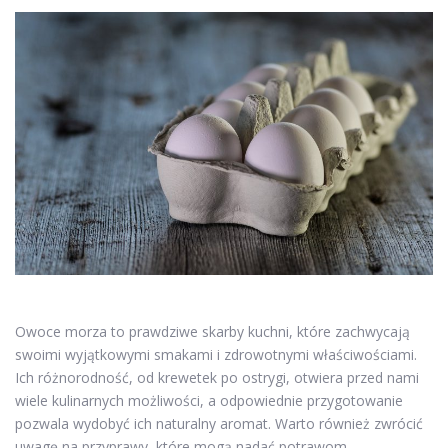
Owoce morza to prawdziwe skarby kuchni, które zachwycają
swoimi wyjątkowymi smakami i zdrowotnymi właściwościami.
Ich różnorodność, od krewetek po ostrygi, otwiera przed nami
wiele kulinarnych możliwości, a odpowiednie przygotowanie
pozwala wydobyć ich naturalny aromat. Warto również zwrócić
uwagę na przyprawy, które mogą nadać potrawom