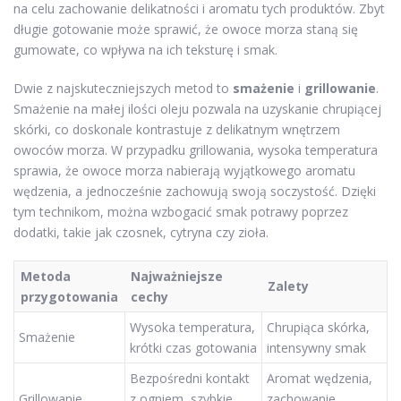
na celu zachowanie delikatności i aromatu tych produktów. Zbyt
długie gotowanie może sprawić, że owoce morza staną się
gumowate, co wpływa na ich teksturę i smak.
Dwie z najskuteczniejszych metod to
smażenie
i
grillowanie
.
Smażenie na małej ilości oleju pozwala na uzyskanie chrupiącej
skórki, co doskonale kontrastuje z delikatnym wnętrzem
owoców morza. W przypadku grillowania, wysoka temperatura
sprawia, że owoce morza nabierają wyjątkowego aromatu
wędzenia, a jednocześnie zachowują swoją soczystość. Dzięki
tym technikom, można wzbogacić smak potrawy poprzez
dodatki, takie jak czosnek, cytryna czy zioła.
Metoda
Najważniejsze
Zalety
przygotowania
cechy
Wysoka temperatura,
Chrupiąca skórka,
Smażenie
krótki czas gotowania
intensywny smak
Bezpośredni kontakt
Aromat wędzenia,
Grillowanie
z ogniem, szybkie
zachowanie