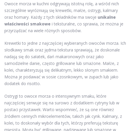
Owoce morza w kuchni odgrywają istotną rolę, a wśród nich
szczególnie wyróżniają się krewetki, małże, ostrygi, kalmary
oraz homary. Każdy z tych składników ma swoje
unikalne
właściwości smakowe
i teksturalne, co sprawia, że można je
przyrządzać na wiele różnych sposobów.
Krewetki to jedne z najczęściej wybieranych owoców morza. Ich
słodkawy smak oraz jędrna tekstura sprawiają, że doskonale
nadają się do sałatek, dań makaronowych oraz jako
samodzielne danie, często grillowane lub smażone. Małże, z
kolei, charakteryzują się delikatnym, lekko słonym smakiem.
Można je podawać w sosie czosnkowym, w zupach lub jako
dodatek do risotto.
Ostrygi to owoce morza o intensywnym smaku, które
najczęściej serwuje się na surowo z dodatkiem cytryny lub w
postaci przystawek. Warto wspomnieć, że są one również
źródłem cennych mikroelementów, takich jak cynk. Kalmary, z
kolei, to doskonały wybór dla tych, którzy preferują teksturę
mięsistą. Mogą być grillowane, nadziewane lub smażone w