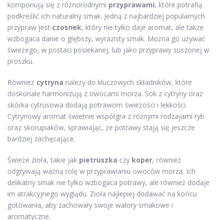
komponują się z różnorodnymi
przyprawami
, które potrafią
podkreślić ich naturalny smak. Jedną z najbardziej popularnych
przypraw jest
czosnek
, który nie tylko daje aromat, ale także
wzbogaca danie o głębszy, wyrazisty smak. Można go używać
świeżego, w postaci posiekanej, lub jako przyprawy suszonej w
proszku.
Również
cytryna
należy do kluczowych składników, które
doskonale harmonizują z owocami morza. Sok z cytryny oraz
skórka cytrusowa dodają potrawom świeżości i lekkości.
Cytrynowy aromat świetnie współgra z różnymi rodzajami ryb
oraz skorupiaków, sprawiając, że potrawy stają się jeszcze
bardziej zachęcające.
Świeże zioła, takie jak
pietruszka
czy
koper
, również
odgrywają ważną rolę w przyprawianiu owoców morza. Ich
delikatny smak nie tylko wzbogaca potrawy, ale również dodaje
im atrakcyjnego wyglądu. Zioła najlepiej dodawać na końcu
gotowania, aby zachowały swoje walory smakowe i
aromatyczne.