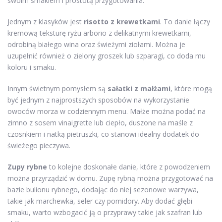
swoim smakiem i prostotą przygotowania.
Jednym z klasyków jest
risotto z krewetkami
. To danie łączy
kremową teksturę ryżu arborio z delikatnymi krewetkami,
odrobiną białego wina oraz świeżymi ziołami. Można je
uzupełnić również o zielony groszek lub szparagi, co doda mu
koloru i smaku.
Innym świetnym pomysłem są
sałatki z małżami
, które mogą
być jednym z najprostszych sposobów na wykorzystanie
owoców morza w codziennym menu. Małże można podać na
zimno z sosem vinaigrette lub ciepło, duszone na maśle z
czosnkiem i natką pietruszki, co stanowi idealny dodatek do
świeżego pieczywa.
Zupy rybne
to kolejne doskonałe danie, które z powodzeniem
można przyrządzić w domu. Zupę rybną można przygotować na
bazie bulionu rybnego, dodając do niej sezonowe warzywa,
takie jak marchewka, seler czy pomidory. Aby dodać głębi
smaku, warto wzbogacić ją o przyprawy takie jak szafran lub