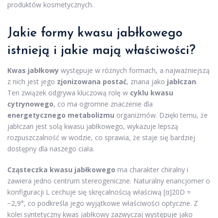
produktów kosmetycznych.
Jakie formy kwasu jabłkowego
istnieją i jakie mają właściwości?
Kwas jabłkowy
występuje w różnych formach, a najważniejszą
z nich jest jego
zjonizowana postać
, znana jako
jabłczan
.
Ten związek odgrywa kluczową rolę w
cyklu kwasu
cytrynowego
, co ma ogromne znaczenie dla
energetycznego metabolizmu
organizmów. Dzięki temu, że
jabłczan jest solą kwasu jabłkowego, wykazuje lepszą
rozpuszczalność w wodzie, co sprawia, że staje się bardziej
dostępny dla naszego ciała.
Cząsteczka kwasu jabłkowego
ma charakter chiralny i
zawiera jedno centrum stereogeniczne. Naturalny enancjomer o
konfiguracji L cechuje się skręcalnością właściwą [α]20D =
−2,9°, co podkreśla jego wyjątkowe właściwości optyczne. Z
kolei syntetyczny kwas jabłkowy zazwyczaj występuje jako