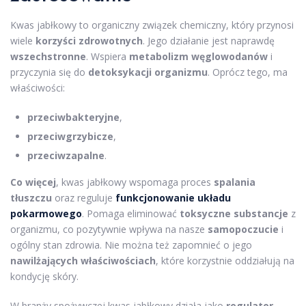
Kwas jabłkowy to organiczny związek chemiczny, który przynosi
wiele
korzyści zdrowotnych
. Jego działanie jest naprawdę
wszechstronne
. Wspiera
metabolizm węglowodanów
i
przyczynia się do
detoksykacji organizmu
. Oprócz tego, ma
właściwości:
przeciwbakteryjne
,
przeciwgrzybicze
,
przeciwzapalne
.
Co więcej
, kwas jabłkowy wspomaga proces
spalania
tłuszczu
oraz reguluje
funkcjonowanie układu
pokarmowego
. Pomaga eliminować
toksyczne substancje
z
organizmu, co pozytywnie wpływa na nasze
samopoczucie
i
ogólny stan zdrowia. Nie można też zapomnieć o jego
nawilżających właściwościach
, które korzystnie oddziałują na
kondycję skóry.
W branży spożywczej kwas jabłkowy działa jako
regulator