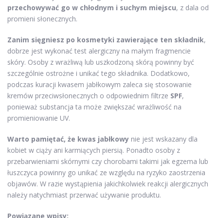
przechowywać go w chłodnym i suchym miejscu
, z dala od
promieni słonecznych.
Zanim sięgniesz po kosmetyki zawierające ten składnik
,
dobrze jest wykonać test alergiczny na małym fragmencie
skóry. Osoby z wrażliwą lub uszkodzoną skórą powinny być
szczególnie ostrożne i unikać tego składnika. Dodatkowo,
podczas kuracji kwasem jabłkowym zaleca się stosowanie
kremów przeciwsłonecznych o odpowiednim filtrze
SPF
,
ponieważ substancja ta może zwiększać wrażliwość na
promieniowanie UV.
Warto pamiętać, że kwas jabłkowy
nie jest wskazany dla
kobiet w ciąży ani karmiących piersią. Ponadto osoby z
przebarwieniami skórnymi czy chorobami takimi jak egzema lub
łuszczyca powinny go unikać ze względu na ryzyko zaostrzenia
objawów. W razie wystąpienia jakichkolwiek reakcji alergicznych
należy natychmiast przerwać używanie produktu.
Powiązane wpisy: