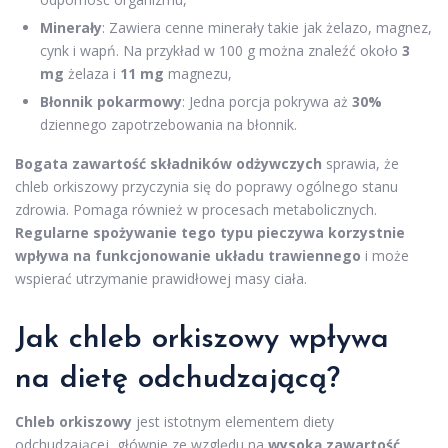
Minerały
: Zawiera cenne minerały takie jak żelazo, magnez,
cynk i wapń. Na przykład w 100 g można znaleźć około
3
mg
żelaza i
11 mg
magnezu,
Błonnik pokarmowy
: Jedna porcja pokrywa aż
30%
dziennego zapotrzebowania na błonnik.
Bogata zawartość składników odżywczych
sprawia, że
chleb orkiszowy przyczynia się do poprawy ogólnego stanu
zdrowia. Pomaga również w procesach metabolicznych.
Regularne spożywanie tego typu pieczywa korzystnie
wpływa na funkcjonowanie układu trawiennego
i może
wspierać utrzymanie prawidłowej masy ciała.
Jak chleb orkiszowy wpływa
na dietę odchudzającą?
Chleb orkiszowy
jest istotnym elementem diety
odchudzającej, głównie ze względu na
wysoką zawartość