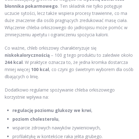
błonnika pokarmowego
. Ten składnik nie tylko potęguje
uczucie sytości, lecz także wspiera procesy trawienne, co ma
duże znaczenie dla osób pragnących zredukować masę ciała.
Włączenie chleba orkiszowego do jadłospisu może pomóc w
zmniejszeniu apetytu i ograniczeniu spożycia kalorii.
Co ważne, chleb orkiszowy charakteryzuje się
niskokalorycznością
– 100 g tego produktu to zaledwie około
244 kcal
. W praktyce oznacza to, że jedna kromka dostarcza
mniej więcej
100 kcal
, co czyni go świetnym wyborem dla osób
dbających o linię.
Dodatkowo regularne spożywanie chleba orkiszowego
korzystnie wpływa na:
regulację poziomu glukozy we krwi
,
poziom cholesterolu
,
wsparcie zdrowych nawyków żywieniowych,
profilaktykę w kontekście raka jelita grubego.