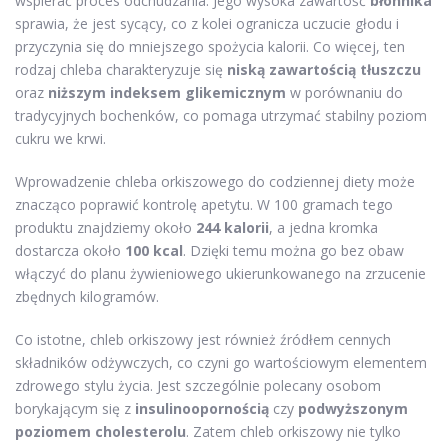
wspierać proces odchudzania. Jego wysoka zawartość
błonnika
sprawia, że jest sycący, co z kolei ogranicza uczucie głodu i
przyczynia się do mniejszego spożycia kalorii. Co więcej, ten
rodzaj chleba charakteryzuje się
niską zawartością tłuszczu
oraz
niższym indeksem glikemicznym
w porównaniu do
tradycyjnych bochenków, co pomaga utrzymać stabilny poziom
cukru we krwi.
Wprowadzenie chleba orkiszowego do codziennej diety może
znacząco poprawić kontrolę apetytu. W 100 gramach tego
produktu znajdziemy około
244 kalorii
, a jedna kromka
dostarcza około
100 kcal
. Dzięki temu można go bez obaw
włączyć do planu żywieniowego ukierunkowanego na zrzucenie
zbędnych kilogramów.
Co istotne, chleb orkiszowy jest również źródłem cennych
składników odżywczych, co czyni go wartościowym elementem
zdrowego stylu życia. Jest szczególnie polecany osobom
borykającym się z
insulinoopornością
czy
podwyższonym
poziomem cholesterolu
. Zatem chleb orkiszowy nie tylko