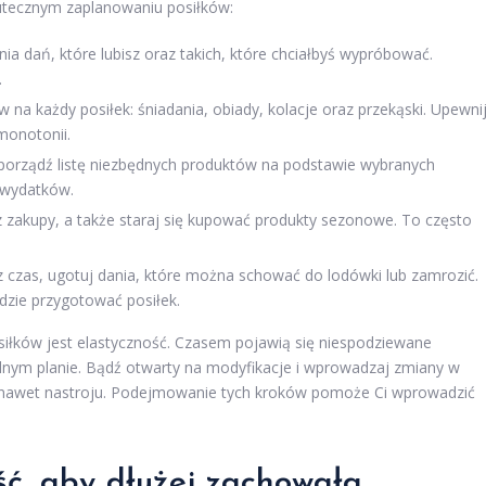
utecznym zaplanowaniu posiłków:
ia dań, które lubisz oraz takich, które chciałbyś wypróbować.
.
w na każdy posiłek: śniadania, obiady, kolacje oraz przekąski. Upewni
monotonii.
porządź listę niezbędnych produktów na podstawie wybranych
 wydatków.
z zakupy, a także staraj się kupować produkty sezonowe. To często
z czas, ugotuj dania, które można schować do lodówki lub zamrozić.
ędzie przygotować posiłek.
iłków jest elastyczność. Czasem pojawią się niespodziewane
nalnym planie. Bądź otwarty na modyfikacje i wprowadzaj zmiany w
y nawet nastroju. Podejmowanie tych kroków pomoże Ci wprowadzić
ć, aby dłużej zachowała