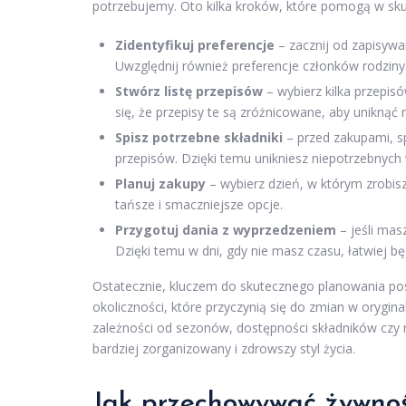
potrzebujemy. Oto kilka kroków, które pomogą w sk
Zidentyfikuj preferencje
– zacznij od zapisywan
Uwzględnij również preferencje członków rodziny
Stwórz listę przepisów
– wybierz kilka przepisó
się, że przepisy te są zróżnicowane, aby uniknąć 
Spisz potrzebne składniki
– przed zakupami, s
przepisów. Dzięki temu unikniesz niepotrzebnych
Planuj zakupy
– wybierz dzień, w którym zrobis
tańsze i smaczniejsze opcje.
Przygotuj dania z wyprzedzeniem
– jeśli mas
Dzięki temu w dni, gdy nie masz czasu, łatwiej b
Ostatecznie, kluczem do skutecznego planowania pos
okoliczności, które przyczynią się do zmian w orygi
zależności od sezonów, dostępności składników cz
bardziej zorganizowany i zdrowszy styl życia.
Jak przechowywać żywnoś