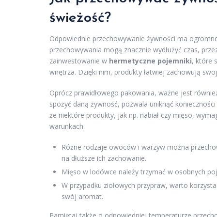
świeżość?
Odpowiednie przechowywanie żywności ma ogromne zn
przechowywania mogą znacznie wydłużyć czas, przez 
zainwestowanie w
hermetyczne pojemniki
, które
wnętrza. Dzięki nim, produkty łatwiej zachowują s
Oprócz prawidłowego pakowania, ważne jest również
spożyć daną żywność, pozwala uniknąć konieczności
że niektóre produkty, jak np. nabiał czy mięso, wy
warunkach.
Różne rodzaje owoców i warzyw można przechowyw
na dłuższe ich zachowanie.
Mięso w lodówce należy trzymać w osobnych poje
W przypadku ziołowych przypraw, warto korzysta
swój aromat.
Pamiętaj także o odpowiedniej temperaturze przech