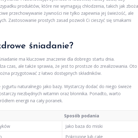
przypadku produktów, które nie wymagają chłodzenia, takich jak zboż
ściwe przechowywanie żywności nie tylko zapewnia jej świeżość, ale
ch. Zastosowanie prostych zasad pozwoli Ci cieszyć się smakami
zdrowe śniadanie?
śniadanie ma kluczowe znaczenie dla dobrego startu dnia.
 czas, ale także sprawia, że ​​jest to prostsze do zrealizowania. Oto
 można przygotować z łatwo dostępnych składników.
 jogurtu naturalnego jako bazy. Wystarczy dodać do niego świeże
dostarczy niezbędnych witamin oraz błonnika. Ponadto, warto
ródłem energii na cały poranek.
Sposób podania
otyków
Jako baza do miski
o
Pokrojone lub całe