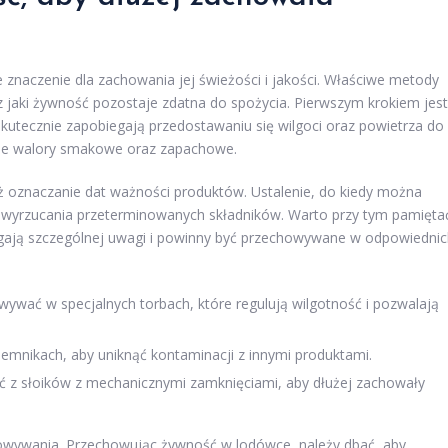
aczenie dla zachowania jej świeżości i jakości. Właściwe metody
jaki żywność pozostaje zdatna do spożycia. Pierwszym krokiem jest
 skutecznie zapobiegają przedostawaniu się wilgoci oraz powietrza do
woje walory smakowe oraz zapachowe.
 oznaczanie dat ważności produktów. Ustalenie, do kiedy można
 wyrzucania przeterminowanych składników. Warto przy tym pamięta
magają szczególnej uwagi i powinny być przechowywane w odpowiedni
ać w specjalnych torbach, które regulują wilgotność i pozwalają
mnikach, aby uniknąć kontaminacji z innymi produktami.
ć z słoików z mechanicznymi zamknięciami, aby dłużej zachowały
owywania. Przechowując żywność w lodówce, należy dbać, aby