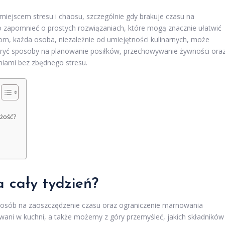
 miejscem stresu i chaosu, szczególnie gdy brakuje czasu na
 zapomnieć o prostych rozwiązaniach, które mogą znacznie ułatwić
kom, każda osoba, niezależnie od umiejętności kulinarnych, może
dkryć sposoby na planowanie posiłków, przechowywanie żywności ora
niami bez zbędnego stresu.
żość?
a cały tydzień?
sposób na zaoszczędzenie czasu oraz ograniczenie marnowania
owani w kuchni, a także możemy z góry przemyśleć, jakich składników