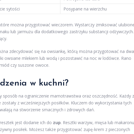
ie sytości
Posypane na wierzchu
które można przygotować wieczorem. Wystarczy zmiksować ulubion
naku lub jarmużu dla dodatkowego zastrzyku substancji odżywczych.
ący.
można zdecydować się na owsiankę, którą można przygotować na dwa
atki owsiane mlekiem lub wodą i pozostawić na noc w lodówce. Rano
, miód czy suszone owoce.
edzenia w kuchni?
ły sposób na ograniczenie marnotrawstwa oraz oszczędność. Każdy 
 zostały z wcześniejszych posiłków. Kluczem do wykorzystania tych
zwalają na stworzenie smacznych i zdrowych dań.
esztek jest dodanie ich do
zup
. Resztki warzyw, mięsa lub makaron
ożywny posiłek. Możesz także przygotować zupę-krem z pieczonych