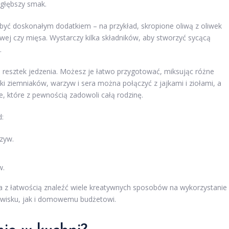
 głębszy smak.
 być doskonałym dodatkiem – na przykład, skropione oliwą z oliwek
ej czy mięsa. Wystarczy kilka składników, aby stworzyć sycącą
.
 resztek jedzenia. Możesz je łatwo przygotować, miksując różne
tki ziemniaków, warzyw i sera można połączyć z jajkami i ziołami, a
e, które z pewnością zadowoli całą rodzinę.
d:
zyw.
w.
a z łatwością znaleźć wiele kreatywnych sposobów na wykorzystanie
dowisku, jak i domowemu budżetowi.