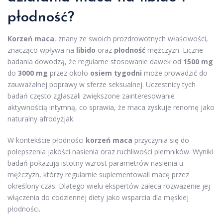
płodność?
Korzeń maca
, znany ze swoich prozdrowotnych właściwości,
znacząco wpływa na
libido
oraz
płodność
mężczyzn. Liczne
badania dowodzą, że regularne stosowanie dawek od
1500 mg
do
3000 mg
przez około
osiem tygodni
może prowadzić do
zauważalnej poprawy w sferze seksualnej. Uczestnicy tych
badań często zgłaszali zwiększone zainteresowanie
aktywnością intymną, co sprawia, że maca zyskuje renomę jako
naturalny afrodyzjak.
W kontekście płodności
korzeń maca
przyczynia się do
polepszenia jakości nasienia oraz ruchliwości plemników. Wyniki
badań pokazują istotny wzrost parametrów nasienia u
mężczyzn, którzy regularnie suplementowali macę przez
określony czas. Dlatego wielu ekspertów zaleca rozważenie jej
włączenia do codziennej diety jako wsparcia dla męskiej
płodności.