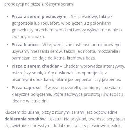
propozycji na pizzę z różnymi serami:
Pizza z serem pleśniowym
– Ser pleśniowy, taki jak
gorgonzola lub roquefort, w połączeniu z połówkami
gruszek czy orzechami włoskimi tworzy wykwintne danie o
złożonym smaku.
Pizza bianco
– W tej wersji zamiast sosu pomidorowego
używamy mieszanki serów, takich jak ricotta, mozzarella i
parmezan, co daje delikatną, kremową bazę.
Pizza z serem cheddar
– Cheddar wprowadza intensywny,
ostrzejszy smak, który doskonale komponuje się z
pikantnymi dodatkami, takimi jak pepperoni czy jalapeños.
Pizza caprese
– Świeża mozzarella, pomidory i bazylia to
klasyczne połączenie, które zachwyca prostotą i świeżością,
idealne w letnie dni.
Kluczem do udanej pizzy z różnymi serami jest odpowiednie
dobieranie smaków
i tekstur. Na przykład, twardsze sery łączą
się świetnie z soczystymi dodatkami, a sery pleśniowe idealnie