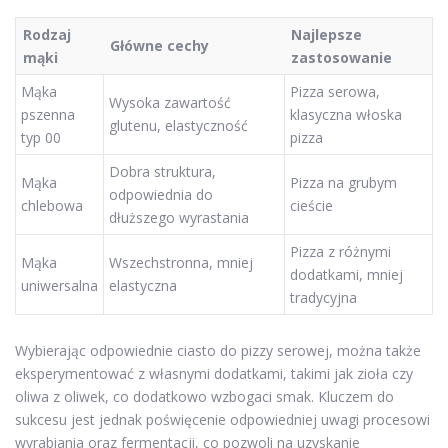
Rodzaj
Najlepsze
Główne cechy
mąki
zastosowanie
Mąka
Pizza serowa,
Wysoka zawartość
pszenna
klasyczna włoska
glutenu, elastyczność
typ 00
pizza
Dobra struktura,
Mąka
Pizza na grubym
odpowiednia do
chlebowa
cieście
dłuższego wyrastania
Pizza z różnymi
Mąka
Wszechstronna, mniej
dodatkami, mniej
uniwersalna
elastyczna
tradycyjna
Wybierając odpowiednie ciasto do pizzy serowej, można także
eksperymentować z własnymi dodatkami, takimi jak zioła czy
oliwa z oliwek, co dodatkowo wzbogaci smak. Kluczem do
sukcesu jest jednak poświęcenie odpowiedniej uwagi procesowi
wyrabiania oraz fermentacji, co pozwoli na uzyskanie