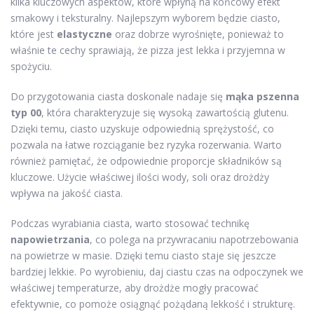
kilka kluczowych aspektów, które wpłyną na końcowy efekt
smakowy i teksturalny. Najlepszym wyborem będzie ciasto,
które jest
elastyczne
oraz dobrze wyrośnięte, ponieważ to
właśnie te cechy sprawiają, że pizza jest lekka i przyjemna w
spożyciu.
Do przygotowania ciasta doskonale nadaje się
mąka pszenna
typ 00
, która charakteryzuje się wysoką zawartością glutenu.
Dzięki temu, ciasto uzyskuje odpowiednią sprężystość, co
pozwala na łatwe rozciąganie bez ryzyka rozerwania. Warto
również pamiętać, że odpowiednie proporcje składników są
kluczowe. Użycie właściwej ilości wody, soli oraz drożdży
wpływa na jakość ciasta.
Podczas wyrabiania ciasta, warto stosować technikę
napowietrzania
, co polega na przywracaniu napotrzebowania
na powietrze w masie. Dzięki temu ciasto staje się jeszcze
bardziej lekkie. Po wyrobieniu, daj ciastu czas na odpoczynek we
właściwej temperaturze, aby drożdże mogły pracować
efektywnie, co pomoże osiągnąć pożądaną lekkość i strukturę.