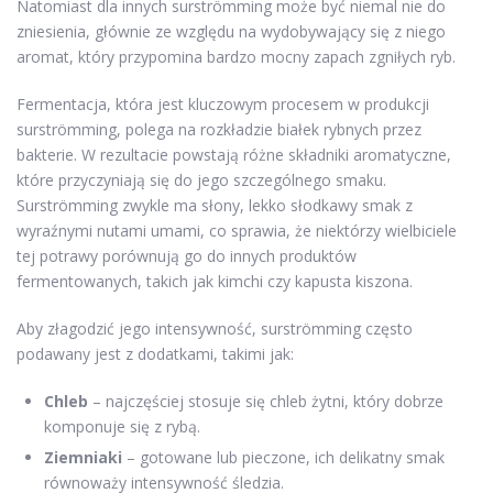
Natomiast dla innych surströmming może być niemal nie do
zniesienia, głównie ze względu na wydobywający się z niego
aromat, który przypomina bardzo mocny zapach zgniłych ryb.
Fermentacja, która jest kluczowym procesem w produkcji
surströmming, polega na rozkładzie białek rybnych przez
bakterie. W rezultacie powstają różne składniki aromatyczne,
które przyczyniają się do jego szczególnego smaku.
Surströmming zwykle ma słony, lekko słodkawy smak z
wyraźnymi nutami umami, co sprawia, że niektórzy wielbiciele
tej potrawy porównują go do innych produktów
fermentowanych, takich jak kimchi czy kapusta kiszona.
Aby złagodzić jego intensywność, surströmming często
podawany jest z dodatkami, takimi jak:
Chleb
– najczęściej stosuje się chleb żytni, który dobrze
komponuje się z rybą.
Ziemniaki
– gotowane lub pieczone, ich delikatny smak
równoważy intensywność śledzia.