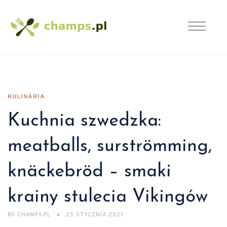
KULINARIA
Kuchnia szwedzka:
meatballs, surströmming,
knäckebröd – smaki
krainy stulecia Vikingów
BY
CHAMPS.PL
25 STYCZNIA 2021