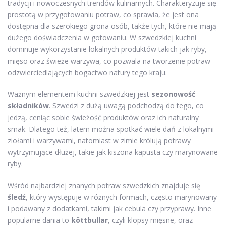
tradycji i nowoczesnych trendów kulinarnych. Charakteryzuje się
prostotą w przygotowaniu potraw, co sprawia, że jest ona
dostępna dla szerokiego grona osób, także tych, które nie mają
dużego doświadczenia w gotowaniu. W szwedzkiej kuchni
dominuje wykorzystanie lokalnych produktów takich jak ryby,
mięso oraz świeże warzywa, co pozwala na tworzenie potraw
odzwierciedlających bogactwo natury tego kraju.
Ważnym elementem kuchni szwedzkiej jest
sezonowość
składników
. Szwedzi z dużą uwagą podchodzą do tego, co
jedzą, ceniąc sobie świeżość produktów oraz ich naturalny
smak. Dlatego też, latem można spotkać wiele dań z lokalnymi
ziołami i warzywami, natomiast w zimie królują potrawy
wytrzymujące dłużej, takie jak kiszona kapusta czy marynowane
ryby.
Wśród najbardziej znanych potraw szwedzkich znajduje się
śledź
, który występuje w różnych formach, często marynowany
i podawany z dodatkami, takimi jak cebula czy przyprawy. Inne
popularne dania to
köttbullar
, czyli klopsy mięsne, oraz