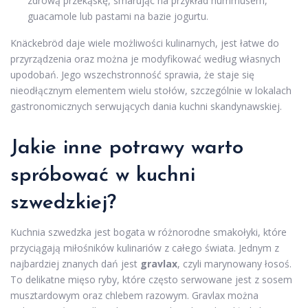
zdrową przekąskę, smarując na przykład hummusem,
guacamole lub pastami na bazie jogurtu.
Knäckebröd daje wiele możliwości kulinarnych, jest łatwe do
przyrządzenia oraz można je modyfikować według własnych
upodobań. Jego wszechstronność sprawia, że staje się
nieodłącznym elementem wielu stołów, szczególnie w lokalach
gastronomicznych serwujących dania kuchni skandynawskiej.
Jakie inne potrawy warto
spróbować w kuchni
szwedzkiej?
Kuchnia szwedzka jest bogata w różnorodne smakołyki, które
przyciągają miłośników kulinariów z całego świata. Jednym z
najbardziej znanych dań jest
gravlax
, czyli marynowany łosoś.
To delikatne mięso ryby, które często serwowane jest z sosem
musztardowym oraz chlebem razowym. Gravlax można