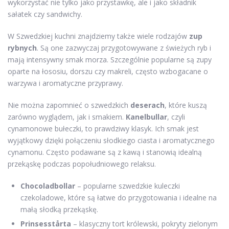
wykorzystać nie tylko jako przystawkę, ale i jako składnik
sałatek czy sandwichy.
W Szwedzkiej kuchni znajdziemy także wiele rodzajów
zup
rybnych
. Są one zazwyczaj przygotowywane z świeżych ryb i
mają intensywny smak morza. Szczególnie popularne są zupy
oparte na łososiu, dorszu czy makreli, często wzbogacane o
warzywa i aromatyczne przyprawy.
Nie można zapomnieć o szwedzkich
deserach
, które kuszą
zarówno wyglądem, jak i smakiem.
Kanelbullar
, czyli
cynamonowe bułeczki, to prawdziwy klasyk. Ich smak jest
wyjątkowy dzięki połączeniu słodkiego ciasta i aromatycznego
cynamonu. Często podawane są z kawą i stanowią idealną
przekąskę podczas popołudniowego relaksu.
Chocoladbollar
– popularne szwedzkie kuleczki
czekoladowe, które są łatwe do przygotowania i idealne na
małą słodką przekąskę.
Prinsesstårta
– klasyczny tort królewski, pokryty zielonym