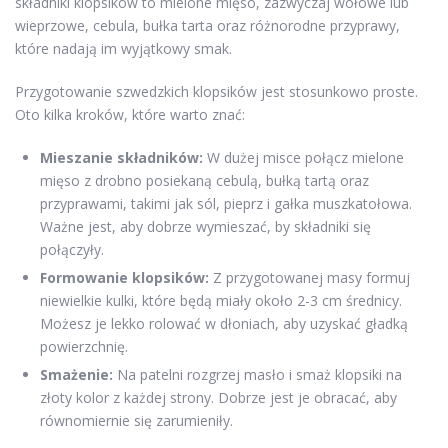
składniki klopsików to mielone mięso, zazwyczaj wołowe lub
wieprzowe, cebula, bułka tarta oraz różnorodne przyprawy,
które nadają im wyjątkowy smak.
Przygotowanie szwedzkich klopsików jest stosunkowo proste.
Oto kilka kroków, które warto znać:
Mieszanie składników:
W dużej misce połącz mielone
mięso z drobno posiekaną cebulą, bułką tartą oraz
przyprawami, takimi jak sól, pieprz i gałka muszkatołowa.
Ważne jest, aby dobrze wymieszać, by składniki się
połączyły.
Formowanie klopsików:
Z przygotowanej masy formuj
niewielkie kulki, które będą miały około 2-3 cm średnicy.
Możesz je lekko rolować w dłoniach, aby uzyskać gładką
powierzchnię.
Smażenie:
Na patelni rozgrzej masło i smaż klopsiki na
złoty kolor z każdej strony. Dobrze jest je obracać, aby
równomiernie się zarumieniły.