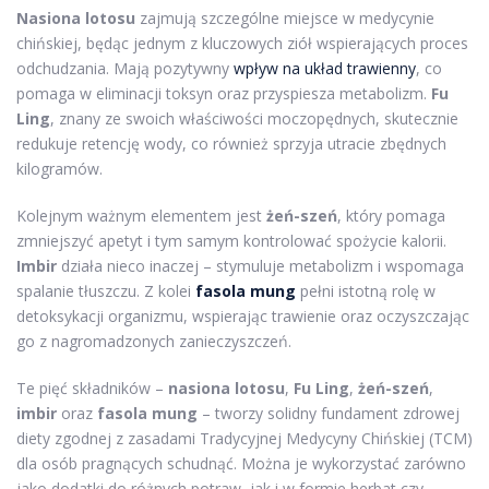
Nasiona lotosu
zajmują szczególne miejsce w medycynie
chińskiej, będąc jednym z kluczowych ziół wspierających proces
odchudzania. Mają pozytywny
wpływ na układ trawienny
, co
pomaga w eliminacji toksyn oraz przyspiesza metabolizm.
Fu
Ling
, znany ze swoich właściwości moczopędnych, skutecznie
redukuje retencję wody, co również sprzyja utracie zbędnych
kilogramów.
Kolejnym ważnym elementem jest
żeń-szeń
, który pomaga
zmniejszyć apetyt i tym samym kontrolować spożycie kalorii.
Imbir
działa nieco inaczej – stymuluje metabolizm i wspomaga
spalanie tłuszczu. Z kolei
fasola mung
pełni istotną rolę w
detoksykacji organizmu, wspierając trawienie oraz oczyszczając
go z nagromadzonych zanieczyszczeń.
Te pięć składników –
nasiona lotosu
,
Fu Ling
,
żeń-szeń
,
imbir
oraz
fasola mung
– tworzy solidny fundament zdrowej
diety zgodnej z zasadami Tradycyjnej Medycyny Chińskiej (TCM)
dla osób pragnących schudnąć. Można je wykorzystać zarówno
jako dodatki do różnych potraw, jak i w formie herbat czy