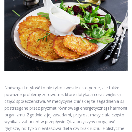
Nadwaga i otyłość to nie tylko kwestie estetyczne, ale także
poważne problemy zdrowotne, które dotykają coraz większą
część społeczeństwa. W medycynie chińskiej te zagadnienia są
postrzegane przez pryzmat równowagi energetycznej i harmonii
organizmu. Zgodnie z jej zasadami, przyrost masy ciała często
wynika z zaburzeń w przepływie Qi, a przyczyny mogą być
głębsze, niż tylko niewłaściwa dieta czy brak ruchu. Holistyczne