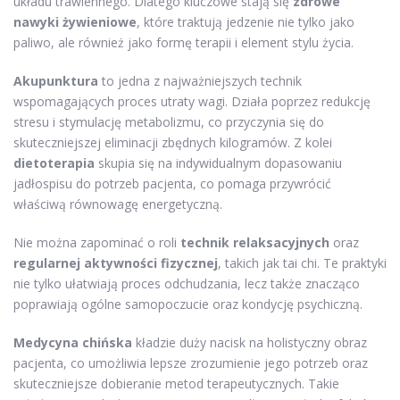
układu trawiennego. Dlatego kluczowe stają się
zdrowe
nawyki żywieniowe
, które traktują jedzenie nie tylko jako
paliwo, ale również jako formę terapii i element stylu życia.
Akupunktura
to jedna z najważniejszych technik
wspomagających proces utraty wagi. Działa poprzez redukcję
stresu i stymulację metabolizmu, co przyczynia się do
skuteczniejszej eliminacji zbędnych kilogramów. Z kolei
dietoterapia
skupia się na indywidualnym dopasowaniu
jadłospisu do potrzeb pacjenta, co pomaga przywrócić
właściwą równowagę energetyczną.
Nie można zapominać o roli
technik relaksacyjnych
oraz
regularnej aktywności fizycznej
, takich jak tai chi. Te praktyki
nie tylko ułatwiają proces odchudzania, lecz także znacząco
poprawiają ogólne samopoczucie oraz kondycję psychiczną.
Medycyna chińska
kładzie duży nacisk na holistyczny obraz
pacjenta, co umożliwia lepsze zrozumienie jego potrzeb oraz
skuteczniejsze dobieranie metod terapeutycznych. Takie