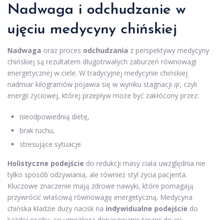
Nadwaga i odchudzanie w
ujęciu medycyny chińskiej
Nadwaga
oraz proces
odchudzania
z perspektywy medycyny
chińskiej są rezultatem długotrwałych zaburzeń równowagi
energetycznej w ciele. W tradycyjnej medycynie chińskiej
nadmiar kilogramów pojawia się w wyniku stagnacji
qi
, czyli
energii życiowej, której przepływ może być zakłócony przez:
nieodpowiednią dietę,
brak ruchu,
stresujące sytuacje.
Holistyczne podejście
do redukcji masy ciała uwzględnia nie
tylko sposób odżywiania, ale również styl życia pacjenta.
Kluczowe znaczenie mają zdrowe nawyki, które pomagają
przywrócić właściwą równowagę energetyczną. Medycyna
chińska kładzie duży nacisk na
indywidualne podejście
do
każdej osoby, co umożliwia dopasowanie terapii do jej