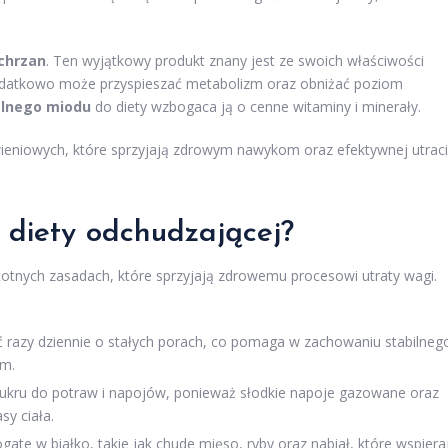
chrzan
. Ten wyjątkowy produkt znany jest ze swoich właściwości
 Dodatkowo może przyspieszać metabolizm oraz obniżać poziom
alnego miodu
do diety wzbogaca ją o cenne witaminy i minerały.
wieniowych, które sprzyjają zdrowym nawykom oraz efektywnej utrac
j diety odchudzającej?
istotnych zasadach, które sprzyjają zdrowemu procesowi utraty wagi.
ięć razy dziennie o stałych porach, co pomaga w zachowaniu stabilneg
em.
cukru do potraw i napojów, ponieważ słodkie napoje gazowane oraz
y ciała.
gate w białko, takie jak chude mięso, ryby oraz nabiał, które wspiera