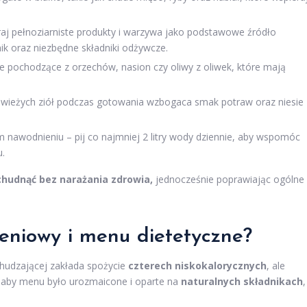
raj pełnoziarniste produkty i warzywa jako podstawowe źródło
k oraz niezbędne składniki odżywcze.
ze pochodzące z orzechów, nasion czy oliwy z oliwek, które mają
świeżych ziół podczas gotowania wzbogaca smak potraw oraz niesie
 nawodnieniu – pij co najmniej 2 litry wody dziennie, aby wspomóc
u.
chudnąć bez narażania zdrowia,
jednocześnie poprawiając ogólne
eniowy i menu dietetyczne?
chudzającej zakłada spożycie
czterech niskokalorycznych
, ale
, aby menu było urozmaicone i oparte na
naturalnych składnikach
,