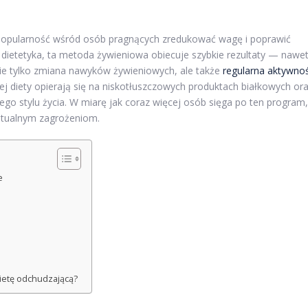
 popularność wśród osób pragnących zredukować wagę i poprawić
ietetyka, ta metoda żywieniowa obiecuje szybkie rezultaty — nawe
nie tylko zmiana nawyków żywieniowych, ale także
regularna aktywno
ej diety opierają się na niskotłuszczowych produktach białkowych or
wego stylu życia. W miarę jak coraz więcej osób sięga po ten program,
ntualnym zagrożeniom.
e
dietę odchudzającą?