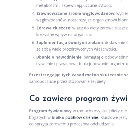
metabolizm i zapewniają uczucie sytości.
Zrównoważone źródła węglowodanów
: wybie
węglowodanów, dostarczając organizmowi błonni
Zdrowe tłuszcze
: włącz do diety zdrowe tłuszc
korzystny wpływ na organizm.
Suplementacja świeżymi ziołami
: dodawanie 
ze sobą wiele prozdrowotnych właściwości.
Dbanie o nawodnienie
: pamiętaj o odpowiednim
trawienie i prawidłowe funkcjonowanie organizm
Przestrzegając tych zasad można skutecznie s
samopoczucie przez stosowanie tej diety.
Co zawiera program żywi
Program żywieniowy
w ramach rosyjskiej diety od
bogatych w
białko
posiłków dziennie
. Kluczowe jest
co sprzyja zdrowemu procesowi odchudzania.