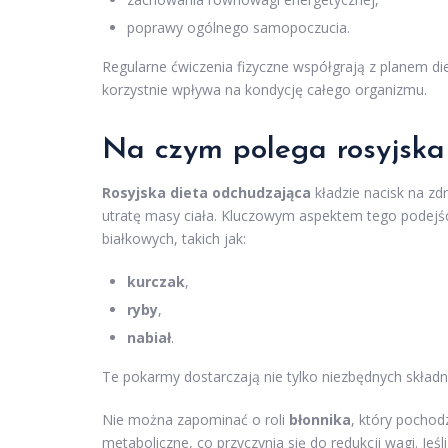
poprawy ogólnego samopoczucia.
Regularne ćwiczenia fizyczne współgrają z planem d
korzystnie wpływa na kondycję całego organizmu.
Na czym polega rosyjska
Rosyjska dieta odchudzająca
kładzie nacisk na zd
utratę masy ciała. Kluczowym aspektem tego podejśc
białkowych, takich jak:
kurczak
,
ryby
,
nabiał
.
Te pokarmy dostarczają nie tylko niezbędnych skład
Nie można zapominać o roli
błonnika
, który pocho
metaboliczne, co przyczynia się do redukcji wagi. Jeś