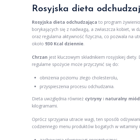
Rosyjska dieta odchudza
Rosyjska dieta odchudzająca
to program żywieniow
borykających się z nadwagą, a zwłaszcza kobiet, w d
oraz regularna aktywność fizyczna, co pozwala na u
około
930 Kcal dziennie
.
Chrzan
jest kluczowym składnikiem rosyjskiej diety.
regularne spożycie może przyczynić się do:
obniżenia poziomu złego cholesterolu,
przyspieszenia procesu odchudzania.
Dieta uwzględnia również
cytryny
i
naturalny miód
kilogramami.
Oprócz sprzyjania utracie wagi, ten sposób odżywi
codziennego menu produktów bogatych w witaminy i m
zachowania równowagi energetycznej,