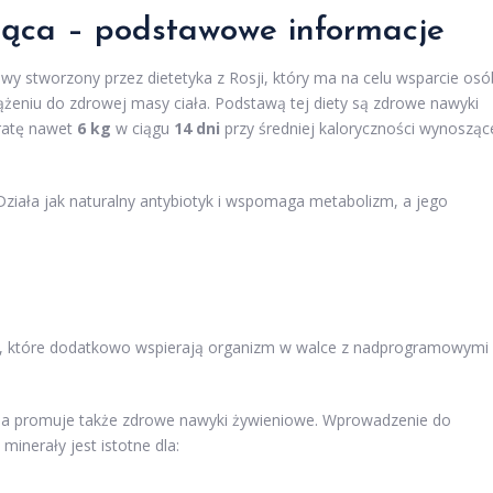
jąca – podstawowe informacje
y stworzony przez dietetyka z Rosji, który ma na celu wsparcie osó
ążeniu do zdrowej masy ciała. Podstawą tej diety są zdrowe nawyki
tratę nawet
6 kg
w ciągu
14 dni
przy średniej kaloryczności wynosząc
 Działa jak naturalny antybiotyk i wspomaga metabolizm, a jego
, które dodatkowo wspierają organizm w walce z nadprogramowymi
ania promuje także zdrowe nawyki żywieniowe. Wprowadzenie do
inerały jest istotne dla: