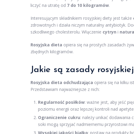
liczyć na utratę od
7 do 10 kilogramów
.
Interesującym składnikiem rosyjskiej diety jest także
zdrowotnych i działa niczym naturalny antybiotyk.
szkodliwego cholesterolu. Włączenie
cytryn
i
natur
Rosyjska dieta
opiera się na prostych zasadach ży
zbędnych kilogramów.
Jakie są zasady rosyjskie
Rosyjska dieta odchudzająca
opiera się na kilku 
Przedstawiam najważniejsze z nich:
Regularność posiłków
: ważne jest, aby jeść p
poziomu energii oraz lepszej kontroli nad apetyt
Ograniczenie cukru
: należy unikać dodawania 
soki mogą sprzyjać nadmiernemu przyrostowi mas
Wysokiej jakości białko
: postaw na produkty bo