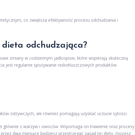
ietetycznym, co zwiększa efektywność procesu odchudzania i
 dieta odchudzająca?
rowe zmiany w codziennym jadłospisie, które wspierają skuteczną
ia jest regularne spożywanie niskotłuszczowych produktów
ników odżywczych, ale również pomagają uzyskać uczucie sytości.
dzi głównie z warzyw i owoców. Wspomaga on trawienie oraz procesy
li przez dwa miesiące będziesz przestrzegać zasad tej diety, możesz