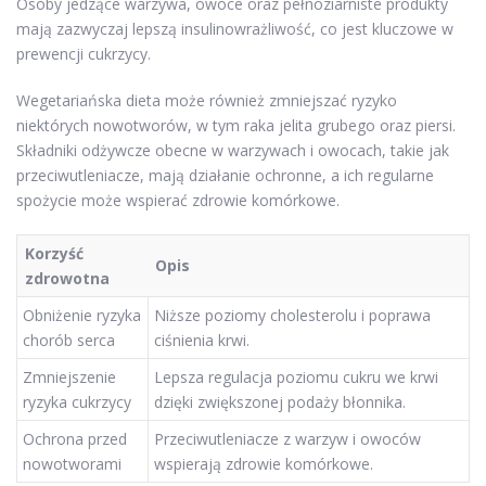
Osoby jedzące warzywa, owoce oraz pełnoziarniste produkty
mają zazwyczaj lepszą insulinowrażliwość, co jest kluczowe w
prewencji cukrzycy.
Wegetariańska dieta może również zmniejszać ryzyko
niektórych nowotworów, w tym raka jelita grubego oraz piersi.
Składniki odżywcze obecne w warzywach i owocach, takie jak
przeciwutleniacze, mają działanie ochronne, a ich regularne
spożycie może wspierać zdrowie komórkowe.
Korzyść
Opis
zdrowotna
Obniżenie ryzyka
Niższe poziomy cholesterolu i poprawa
chorób serca
ciśnienia krwi.
Zmniejszenie
Lepsza regulacja poziomu cukru we krwi
ryzyka cukrzycy
dzięki zwiększonej podaży błonnika.
Ochrona przed
Przeciwutleniacze z warzyw i owoców
nowotworami
wspierają zdrowie komórkowe.