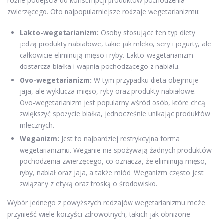
różne podejścia do konsumpcji produktów pochodzenia
zwierzęcego. Oto najpopularniejsze rodzaje wegetarianizmu:
Lakto-wegetarianizm:
Osoby stosujące ten typ diety
jedzą produkty nabiałowe, takie jak mleko, sery i jogurty, ale
całkowicie eliminują mięso i ryby. Lakto-wegetarianizm
dostarcza białka i wapnia pochodzącego z nabiału.
Ovo-wegetarianizm:
W tym przypadku dieta obejmuje
jaja, ale wyklucza mięso, ryby oraz produkty nabiałowe.
Ovo-wegetarianizm jest popularny wśród osób, które chcą
zwiększyć spożycie białka, jednocześnie unikając produktów
mlecznych.
Weganizm:
Jest to najbardziej restrykcyjna forma
wegetarianizmu. Weganie nie spożywają żadnych produktów
pochodzenia zwierzęcego, co oznacza, że eliminują mięso,
ryby, nabiał oraz jaja, a także miód. Weganizm często jest
związany z etyką oraz troską o środowisko.
Wybór jednego z powyższych rodzajów wegetarianizmu może
przynieść wiele korzyści zdrowotnych, takich jak obniżone