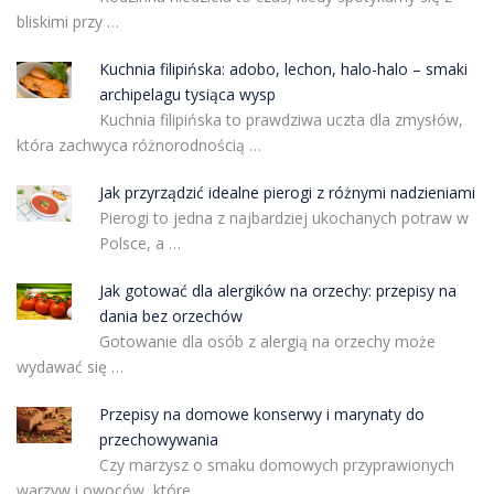
bliskimi przy …
Kuchnia filipińska: adobo, lechon, halo-halo – smaki
archipelagu tysiąca wysp
Kuchnia filipińska to prawdziwa uczta dla zmysłów,
która zachwyca różnorodnością …
Jak przyrządzić idealne pierogi z różnymi nadzieniami
Pierogi to jedna z najbardziej ukochanych potraw w
Polsce, a …
Jak gotować dla alergików na orzechy: przepisy na
dania bez orzechów
Gotowanie dla osób z alergią na orzechy może
wydawać się …
Przepisy na domowe konserwy i marynaty do
przechowywania
Czy marzysz o smaku domowych przyprawionych
warzyw i owoców, które …