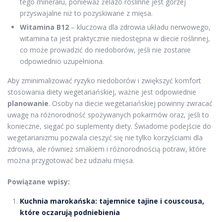
tego minerału, ponieważ żelazo roślinne jest gorzej
przyswajalne niż to pozyskiwane z mięsa.
Witamina B12
– kluczowa dla zdrowia układu nerwowego,
witamina ta jest praktycznie niedostępna w diecie roślinnej,
co może prowadzić do niedoborów, jeśli nie zostanie
odpowiednio uzupełniona.
Aby zminimalizować ryzyko niedoborów i zwiększyć komfort
stosowania diety wegetariańskiej, ważne jest odpowiednie
planowanie
. Osoby na diecie wegetariańskiej powinny zwracać
uwagę na różnorodność spożywanych pokarmów oraz, jeśli to
konieczne, sięgać po suplementy diety. Świadome podejście do
wegetarianizmu pozwala cieszyć się nie tylko korzyściami dla
zdrowia, ale również smakiem i różnorodnością potraw, które
można przygotować bez udziału mięsa.
Powiązane wpisy:
Kuchnia marokańska: tajemnice tajine i couscousa,
które oczarują podniebienia