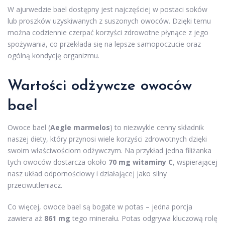
W ajurwedzie bael dostępny jest najczęściej w postaci soków
lub proszków uzyskiwanych z suszonych owoców. Dzięki temu
można codziennie czerpać korzyści zdrowotne płynące z jego
spożywania, co przekłada się na lepsze samopoczucie oraz
ogólną kondycję organizmu.
Wartości odżywcze owoców
bael
Owoce bael (
Aegle marmelos
) to niezwykle cenny składnik
naszej diety, który przynosi wiele korzyści zdrowotnych dzięki
swoim właściwościom odżywczym. Na przykład jedna filiżanka
tych owoców dostarcza około
70 mg witaminy C
, wspierającej
nasz układ odpornościowy i działającej jako silny
przeciwutleniacz.
Co więcej, owoce bael są bogate w potas – jedna porcja
zawiera aż
861 mg
tego minerału. Potas odgrywa kluczową rolę