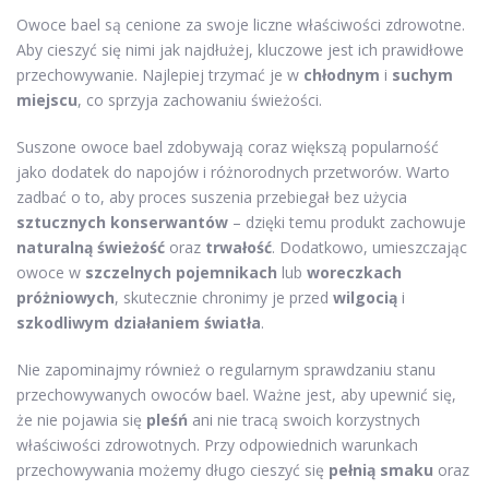
Owoce bael są cenione za swoje liczne właściwości zdrowotne.
Aby cieszyć się nimi jak najdłużej, kluczowe jest ich prawidłowe
przechowywanie. Najlepiej trzymać je w
chłodnym
i
suchym
miejscu
, co sprzyja zachowaniu świeżości.
Suszone owoce bael zdobywają coraz większą popularność
jako dodatek do napojów i różnorodnych przetworów. Warto
zadbać o to, aby proces suszenia przebiegał bez użycia
sztucznych konserwantów
– dzięki temu produkt zachowuje
naturalną świeżość
oraz
trwałość
. Dodatkowo, umieszczając
owoce w
szczelnych pojemnikach
lub
woreczkach
próżniowych
, skutecznie chronimy je przed
wilgocią
i
szkodliwym działaniem światła
.
Nie zapominajmy również o regularnym sprawdzaniu stanu
przechowywanych owoców bael. Ważne jest, aby upewnić się,
że nie pojawia się
pleśń
ani nie tracą swoich korzystnych
właściwości zdrowotnych. Przy odpowiednich warunkach
przechowywania możemy długo cieszyć się
pełnią smaku
oraz