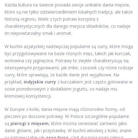
Każda kultura na świecie posiada swoje unikalne dania mięsne,
które są nie tylko odzwierciedleniem lokalnych tradycji, ale także
historią regionu. Wiele z tych potraw korzysta z
charakterystycznych dla danego miejsca składników, co nadaje
im niepowtarzalny smak i aromat.
W kuchni azjatyckiej nadzwyczaj popularne są curry, które mogą
być przygotowywane na bazie różnych mięs, takich jak kurczak,
wołowina czy jagnięcina. Potrawy te zwykle charakteryzują się
intensywnymi przyprawami, jak imbir, czosnek czy różne rodzaje
curry, które sprawiają, że każde danie jest wyjątkowe. Na
przykład,
indyjskie curry
z kurczakiem jest często gotowane w
sosie pomidorowym z dodatkiem jogurtu, co nadaje mu
kremowej konsystencji.
W Europie z kolei, dania mięsne mają różnorodne formy, od
pieczeni po duszone potrawy. W Polsce szczególnie popularne
są
pierogi z mięsem
, które można serwować zarówno jako
danie główne, jak i przystawkę. W kuchni włoskiej z kolei, znane
są potrawy takie jak
osso buco
, czyli duszona noga cielęca,