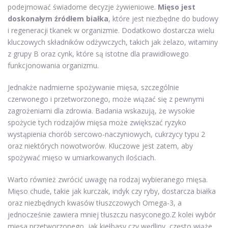
podejmować świadome decyzje żywieniowe.
Mięso jest
doskonałym źródłem białka
, które jest niezbędne do budowy
i regeneracji tkanek w organizmie. Dodatkowo dostarcza wielu
kluczowych składników odżywczych, takich jak żelazo, witaminy
z grupy B oraz cynk, które są istotne dla prawidłowego
funkcjonowania organizmu.
Jednakże nadmierne spożywanie mięsa, szczególnie
czerwonego i przetworzonego, może wiązać się z pewnymi
zagrożeniami dla zdrowia. Badania wskazują, że wysokie
spożycie tych rodzajów mięsa może zwiększać ryzyko
wystąpienia chorób sercowo-naczyniowych, cukrzycy typu 2
oraz niektórych nowotworów. Kluczowe jest zatem, aby
spożywać mięso w umiarkowanych ilościach.
Warto również zwrócić uwagę na rodzaj wybieranego mięsa.
Mięso chude, takie jak kurczak, indyk czy ryby, dostarcza białka
oraz niezbędnych kwasów tłuszczowych Omega-3, a
jednocześnie zawiera mniej tłuszczu nasyconego.Z kolei wybór
mięsa przetworzonego, jak kiełbasy czy wędliny, często wiąże