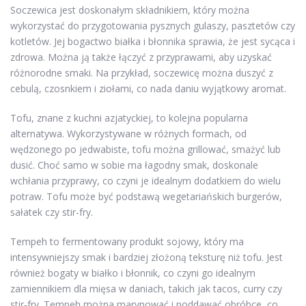
Soczewica jest doskonałym składnikiem, który można
wykorzystać do przygotowania pysznych gulaszy, pasztetów czy
kotletów. Jej bogactwo białka i błonnika sprawia, że jest sycąca i
zdrowa. Można ją także łączyć z przyprawami, aby uzyskać
różnorodne smaki. Na przykład, soczewicę można duszyć z
cebulą, czosnkiem i ziołami, co nada daniu wyjątkowy aromat.
Tofu, znane z kuchni azjatyckiej, to kolejna popularna
alternatywa. Wykorzystywane w różnych formach, od
wędzonego po jedwabiste, tofu można grillować, smażyć lub
dusić. Choć samo w sobie ma łagodny smak, doskonale
wchłania przyprawy, co czyni je idealnym dodatkiem do wielu
potraw. Tofu może być podstawą wegetariańskich burgerów,
sałatek czy stir-fry.
Tempeh to fermentowany produkt sojowy, który ma
intensywniejszy smak i bardziej złożoną teksturę niż tofu. Jest
również bogaty w białko i błonnik, co czyni go idealnym
zamiennikiem dla mięsa w daniach, takich jak tacos, curry czy
stir-fry. Tempeh można marynować i poddawać obróbce, co