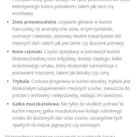
intensywnego koloru potrawom, takim jak taco czy
enchiladas.
Zioła prowansalskie
: Używane głównie w kuchni
francuskiej, te aromatyczne zioła, w tym tymianek,
rozmaryn i lawenda, stanowią idealne towarzystwo dla
mięsnych dań, takich jak pieczenie czy duszone potrawy.
Kmin rzymski
: Często spotykany w potrawach kuchni
bliskowschodniej oraz indyjskiej, dodaje ciepłego, lekko
orzechowego smaku, który doskonale harmonizuje z
potrawami mięsnymi, takimi jak kebaby czy curry.
Trybula
: Czołowa przyprawa w kuchni włoskiej, trybula jest
doskonałym uzupełnieniem mięsnych sosów, zwłaszcza do
potraw z wołowiny i wieprzowiny, nadając im świeżości.
Gałka muszkatołowa
: Nie tylko do słodkich potraw! W
kuchni mięsnej gałka muszkatołowa dodaje subtelnego
smaku do duszonych dań oraz sosów, szczególnie tych
opartych na mięsie jagnięcym czy wołowym.
Różnorodność przypraw używanych w kuchniach świata