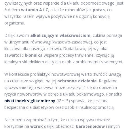
cywilizacyjnych oraz wsparcie dla układu odpornościowego. Jest
źródłem
witamin A i C
, a także minerałów jak
potas
, co
wszystko razem wpływa pozytywnie na ogólną kondycję
organizmu.
Dzięki swoim
alkalizującym właściwościom
, cukinia pomaga
w utrzymaniu równowagi kwasowo-zasadowej, co jest
kluczowe dla naszego zdrowia. Dodatkowo, jej wysoka
zawartość
błonnika
wspiera procesy trawienne, czyniąc ją
idealnym składnikiem diety dla osób z problemami trawiennymi.
W kontekście profilaktyki nowotworowej warto zwrócić uwagę
na cukinię ze względu na jej
ochronne działanie
. Regularne
spożywanie tego warzywa może przyczynić się do obniżenia
ryzyka nowotworów w obrębie układu pokarmowego. Ponadto
niski indeks glikemiczny
(IG=15) sprawia, że jest ona
bezpieczna dla diabetyków oraz osób z insulinoopornością.
Nie można zapominać o tym, że cukinia wpływa również
korzystnie na
wzrok
dzięki obecności
karotenoidów
i innych