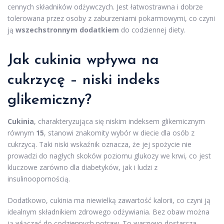
cennych składników odżywczych. Jest łatwostrawna i dobrze
tolerowana przez osoby z zaburzeniami pokarmowymi, co czyni
ją
wszechstronnym dodatkiem
do codziennej diety.
Jak cukinia wpływa na
cukrzycę – niski indeks
glikemiczny?
Cukinia
, charakteryzująca się niskim indeksem glikemicznym
równym
15
, stanowi znakomity wybór w diecie dla osób z
cukrzycą. Taki niski wskaźnik oznacza, że jej spożycie nie
prowadzi do nagłych skoków poziomu glukozy we krwi, co jest
kluczowe zarówno dla diabetyków, jak i ludzi z
insulinoopornością.
Dodatkowo, cukinia ma niewielką zawartość kalorii, co czyni ją
idealnym składnikiem zdrowego odżywiania. Bez obaw można
ją włączać do codziennych potraw. To warzywo dostarcza