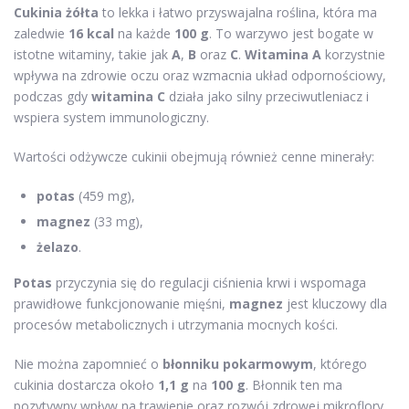
Cukinia żółta
to lekka i łatwo przyswajalna roślina, która ma
zaledwie
16 kcal
na każde
100 g
. To warzywo jest bogate w
istotne witaminy, takie jak
A
,
B
oraz
C
.
Witamina A
korzystnie
wpływa na zdrowie oczu oraz wzmacnia układ odpornościowy,
podczas gdy
witamina C
działa jako silny przeciwutleniacz i
wspiera system immunologiczny.
Wartości odżywcze cukinii obejmują również cenne minerały:
potas
(459 mg),
magnez
(33 mg),
żelazo
.
Potas
przyczynia się do regulacji ciśnienia krwi i wspomaga
prawidłowe funkcjonowanie mięśni,
magnez
jest kluczowy dla
procesów metabolicznych i utrzymania mocnych kości.
Nie można zapomnieć o
błonniku pokarmowym
, którego
cukinia dostarcza około
1,1 g
na
100 g
. Błonnik ten ma
pozytywny wpływ na trawienie oraz rozwój zdrowej mikroflory