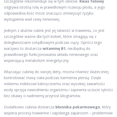
szczególnie rekomenduje się w tym okresie.
Kwas foliowy
odgrywa istotną rolę w prawidłowym rozwoju płodu, a jego
odpowiednia ilość może znacząco zmniejszyć ryzyko
wystąpienia wad cewy nerwowej.
Jednym z atutów cukinii jest jej łatwość w trawieniu, co jest
szczególnie ważne dla tych kobiet, które zmagają się z
dolegliwościami żołądkowymi podczas ciąży. Oprócz tego
warzywo to dostarcza
witaminę B1
, niezbędną do
prawidłowego funkcjonowania układu nerwowego oraz
wspierającą metabolizm energetyczny.
Włączając cukinię do swojej diety, można również skuteczniej
kontrolować masę ciała podczas karmienia piersią. Dzięki
niskiemu indeksowi kalorycznemu oraz wysokiej zawartości
wody sprzyja nawodnieniu organizmu i zapewnia uczucie sytości
bez obawy o nadmierny przyrost kilogramów.
Dodatkowo cukinia dostarcza
błonnika pokarmowego
, który
wspiera procesy trawienne i zapobiega zaparciom – problemowi