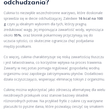
odchudzania?
Cukinia to niezwykle wszechstronne warzywo, które doskonale
sprawdza się w diecie odchudzającej. Zaledwie
16 kcal na 100
g
czyni ją idealnym wyborem dla tych, którzy pragną
zredukować wagę. Jej imponująca zawartość wody, wynosząca
około
95%
, oraz błonnik pokarmowy przyczyniają się do
uczucia sytości, co skutecznie ogranicza chęć podjadania
między posiłkami.
Co więcej, cukinia charakteryzuje się niską zawartością tłuszczu
i jest łatwostrawna, co korzystnie wpływa na proces trawienia.
Zawarty w niej potas pomaga regulować gospodarkę wodną
organizmu oraz zapobiega zatrzymywaniu płynów. Dodatkowo
działa oczyszczająco, wspierając eliminację toksyn z organizmu.
Cukinię można wykorzystać jako zdrowszą alternatywę dla wielu
niezdrowych przekąsek oraz stanowi bazowy składnik
różnorodnych potraw. Na przykład frytki z cukinii czy warzywne
placuszki to pyszne dania, które pozwalają cieszyć się smakiem