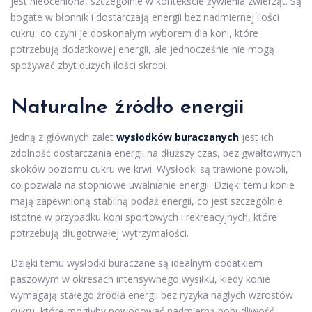
jest nieoceniona, szczególnie w kontekście żywienia zwierząt. Są
bogate w błonnik i dostarczają energii bez nadmiernej ilości
cukru, co czyni je doskonałym wyborem dla koni, które
potrzebują dodatkowej energii, ale jednocześnie nie mogą
spożywać zbyt dużych ilości skrobi.
Naturalne źródło energii
Jedną z głównych zalet
wysłodków buraczanych
jest ich
zdolność dostarczania energii na dłuższy czas, bez gwałtownych
skoków poziomu cukru we krwi. Wysłodki są trawione powoli,
co pozwala na stopniowe uwalnianie energii. Dzięki temu konie
mają zapewnioną stabilną podaż energii, co jest szczególnie
istotne w przypadku koni sportowych i rekreacyjnych, które
potrzebują długotrwałej wytrzymałości.
Dzięki temu wysłodki buraczane są idealnym dodatkiem
paszowym w okresach intensywnego wysiłku, kiedy konie
wymagają stałego źródła energii bez ryzyka nagłych wzrostów
cukru, które mogłyby powodować nadmierną pobudliwość.