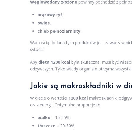
Węglowodany złożone
powinny pochodzić z pełnozi
brązowy ryż
,
owies
,
chleb pełnoziarnisty
.
Wartością dodaną tych produktów jest zawarty w ni
sytości.
Aby
dieta 1200 kcal
była skuteczna, musi być właś
odżywczych. Tylko wtedy organizm otrzyma wszystki
Jakie są makroskładniki w di
W diecie o wartości
1200 kcal
makroskładniki odgryw
oraz energii. Optymalne proporcje to:
białko
– 15-25%,
tłuszcze
– 20-30%,