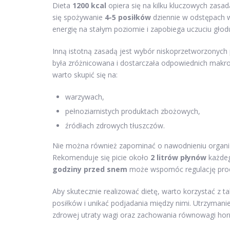
Dieta
1200 kcal
opiera się na kilku kluczowych zasa
się spożywanie
4-5 posiłków
dziennie w odstępach
energię na stałym poziomie i zapobiega uczuciu głod
Inną istotną zasadą jest wybór niskoprzetworzonych 
była zróżnicowana i dostarczała odpowiednich makr
warto skupić się na:
warzywach,
pełnoziarnistych produktach zbożowych,
źródłach zdrowych tłuszczów.
Nie można również zapominać o nawodnieniu organi
Rekomenduje się picie około
2 litrów płynów
każdeg
godziny przed snem
może wspomóc regulację proc
Aby skutecznie realizować dietę, warto korzystać z ta
posiłków i unikać podjadania między nimi. Utrzymani
zdrowej utraty wagi oraz zachowania równowagi ho