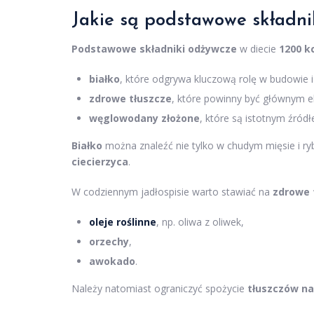
Jakie są podstawowe składni
Podstawowe składniki odżywcze
w diecie
1200 k
białko
, które odgrywa kluczową rolę w budowie i 
zdrowe tłuszcze
, które powinny być głównym e
węglowodany złożone
, które są istotnym źródł
Białko
można znaleźć nie tylko w chudym mięsie i ryba
ciecierzyca
.
W codziennym jadłospisie warto stawiać na
zdrowe 
oleje roślinne
, np. oliwa z oliwek,
orzechy
,
awokado
.
Należy natomiast ograniczyć spożycie
tłuszczów n