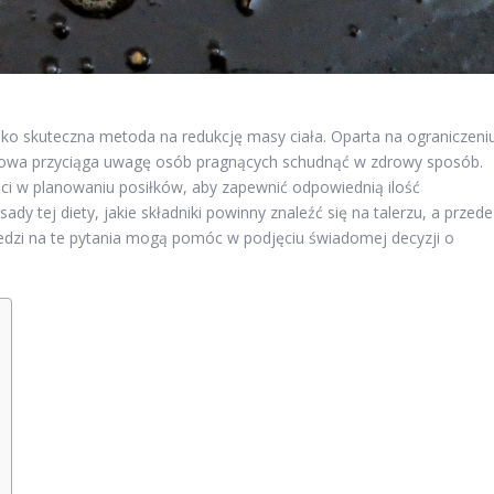
ako skuteczna metoda na redukcję masy ciała. Oparta na ograniczeni
ieniowa przyciąga uwagę osób pragnących schudnąć w zdrowy sposób.
ści w planowaniu posiłków, aby zapewnić odpowiednią ilość
dy tej diety, jakie składniki powinny znaleźć się na talerzu, a przede
edzi na te pytania mogą pomóc w podjęciu świadomej decyzji o