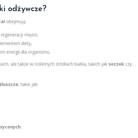
ki odżywcze?
cal
obejmują:
regeneracji mięśni,
lementem diety,
em energii dla organizmu.
ch, ale także w roślinnych źródłach białka, takich jak
soczek
czy
tłuszcze
, takie jak:
asyconych
.