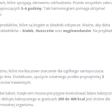
dach, które sprzyjają zdrowemu odchudzaniu. Przede wszystkim zalec
 wynoszących
3-4 godziny
. Taki harmonogram pomaga utrzymać
u.
produktów, które są bogate w składniki odżywcze. Ważne, aby dieta
oskładników –
białek
,
tłuszczów
oraz
węglowodanów
. Na przykład
zmu, które ma kluczowe znaczenie dla ogólnego samopoczucia.
o dnia. Dodatkowo, spożycie ostatniego posiłku przynajmniej
2
esów trawiennych.
bel kalorii. Dzięki nim można precyzyjnie kontrolować bilans kalorycz
e deficytu kalorycznego w granicach
200 do 400 kcal
jest istotne dla
rmonalnej organizmu.