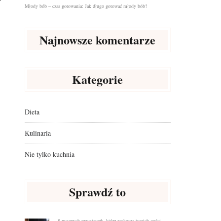
Młody bób – czas gotowania: Jak długo gotować młody bób?
Najnowsze komentarze
Kategorie
Dieta
Kulinaria
Nie tylko kuchnia
Sprawdź to
8 pysznych przystawek, które zaskoczą twoich gości