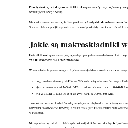
Plan żywieniowy o kaloryczności 3000 kcal
wspiera rozwój masy mięśniowej oraz p
wykonujących pracę fizyczną.
Nie można zapominać o tym, że dieta powinna być
indywidualnie dopasowana do 
Starannie dobrane posiłki zapewniają nie tylko odpowiednią ilość kalorii, ale także
ma
Jakie są makroskładniki w 
Dieta
3000 kcal
opiera się na precyzyjnych proporcjach makroskładników, które mają
92 g tłuszczów
oraz
354 g węglowodanów
.
W odniesieniu do procentowego rozkładu makroskładników przedstawia się to następu
węglowodany stanowią od
45%
do
65%
całkowitej kaloryczności, co przekład
tłuszcze dostarczają od
20%
do
35%
, co odpowiada mniej więcej
600-1050 kc
białko z kolei to tylko od
10%
do
20%
, czyli od
300
do
600 kcal
.
Takie zrównoważenie składników odżywczych jest niezbędne dla osób intensywnie t
potrzebnej do aktywności fizycznej, a białko działa jako fundamentalny budulec tkane
w tłuszczach.
Nie zapominajmy jednak, że dobór tych makroskładników powinien być
indywidual