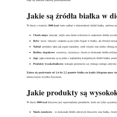
staje się znacznie bardziej prawdopodobne.
Jakie są źródła białka w di
W diecie o wartości
3000 kcal
warto zadbać o różnorodność źródeł białka, zarówno poc
Chude mięso
: kurczak, indyk oraz chuda wołowina to znakomite źródła wysoki
Ryby
: łosoś, tuńczyk i makrela są nie tylko bogate w białko, ale również dos
Nabiał
: produkty takie jak jogurt naturalny, serek wiejski oraz mleko oferują 
Rośliny strączkowe
: soczewica, ciecierzyca i fasola to doskonałe źródła rośl
Jaja
: jajka uznawane są za jedno z najbardziej kompletnych źródeł białka, pon
Produkty wysokobiałkowe
: koktajle proteinowe czy różnego rodzaju odżywk
Zaleca się spożywanie od 1,6 do 2,2 gramów białka na każdy kilogram masy cia
intensywnym wysiłku fizycznym.
Jakie produkty są wysokok
W diecie
3000 kcal
kluczowe jest wprowadzenie produktów, które nie tylko są kaloryc
Masło orzechowe
– to doskonałe źródło zdrowych tłuszczów oraz białka, świet