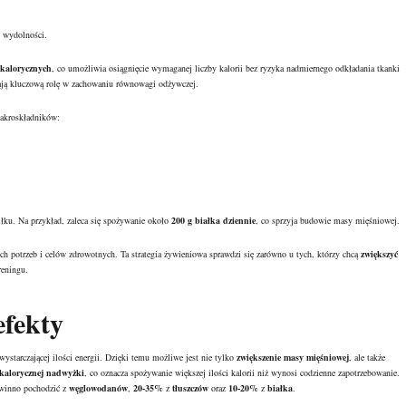
j wydolności.
kalorycznych
, co umożliwia osiągnięcie wymaganej liczby kalorii bez ryzyka nadmiernego odkładania tkanki
wają kluczową rolę w zachowaniu równowagi odżywczej.
makroskładników
:
łku. Na przykład, zaleca się spożywanie około
200 g białka dziennie
, co sprzyja budowie masy mięśniowej.
h potrzeb i celów zdrowotnych. Ta strategia żywieniowa sprawdzi się zarówno u tych, którzy chcą
zwiększyć
reningu.
efekty
starczającej ilości energii. Dzięki temu możliwe jest nie tylko
zwiększenie masy mięśniowej
, ale także
kalorycznej nadwyżki
, co oznacza spożywanie większej ilości kalorii niż wynosi codzienne zapotrzebowanie.
owinno pochodzić z
węglowodanów
,
20-35%
z
tłuszczów
oraz
10-20%
z
białka
.