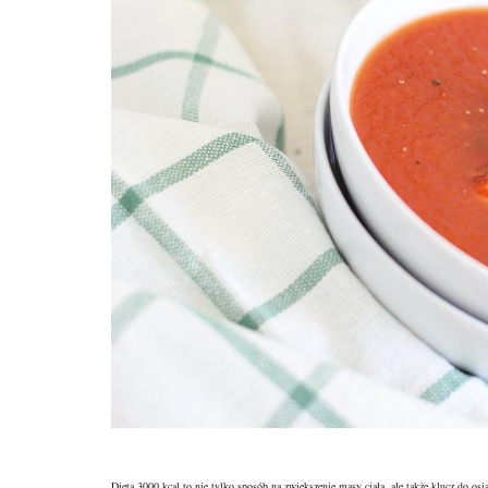
Dieta 3000 kcal to nie tylko sposób na zwiększenie masy ciała, ale także klucz do os