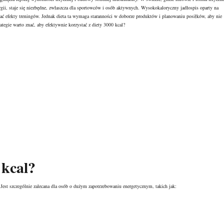
ergii, staje się niezbędne, zwłaszcza dla sportowców i osób aktywnych. Wysokokaloryczny jadłospis oparty na
ać efekty treningów. Jednak dieta ta wymaga staranności w doborze produktów i planowaniu posiłków, aby nie
ategie warto znać, aby efektywnie korzystać z diety 3000 kcal?
 kcal?
 Jest szczególnie zalecana dla osób o dużym zapotrzebowaniu energetycznym, takich jak: