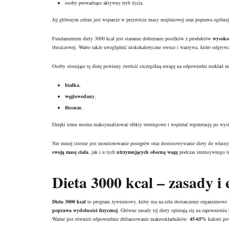
osoby prowadzące aktywny tryb życia.
Jej głównym celem jest wsparcie w przyroście masy mięśniowej oraz poprawa ogólne
Fundamentem diety 3000 kcal jest staranne dobieranie posiłków z produktów
wysoko
tłuszczowej. Warto także uwzględnić niskokaloryczne owoce i warzywa, które odgry
Osoby stosujące tę dietę powinny zwrócić szczególną uwagę na odpowiedni
rozkład 
białka
,
węglowodany
,
tłuszcze
.
Dzięki temu można maksymalizować efekty treningowe i wspierać regenerację po wysi
Nie mniej istotne jest monitorowanie postępów oraz dostosowywanie diety do własnyc
swoją masę ciała
, jak i u tych
utrzymujących obecną wagę
podczas intensywnego t
Dieta 3000 kcal – zasady i 
Dieta 3000 kcal
to program żywieniowy, który ma na celu dostarczenie organizmowi wy
poprawa wydolności fizycznej
. Główne zasady tej diety opierają się na zapewnieniu
Ważne jest również odpowiednie zbilansowanie makroskładników:
45-65%
kalorii p