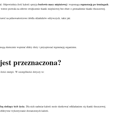
l. Odpowiednia ilość kalorii sprzyja
budowie masy mięśniowej
i wspomaga
regenerację po treningach
.
 wzrost pozwala na zdrowe zwiększenie tkanki mięśniowej bez obaw o gromadzenie tkanki tłuszczowej.
tawić na pełnowartościowe źródła składników odżywczych, takie jak:
ą skutecznie wspierać efekty diety i przyspieszać regenerację organizmu.
 jest przeznaczona?
lości energii. W szczególności dotyczy to:
zą siedzący tryb życia
. Dla nich nadmiar kalorii może skutkować odkładaniem się tkanki tłuszczowej.
 efektywne wykorzystanie dostarczonych kalorii.