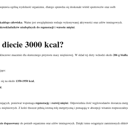
oprawia ogólną wydolność organizmu, dlatego sprawdza się doskonale wśród sportowców oraz osób
każdego człowieka
. Ważne jest uwzględnienie rodzaju wykonywanej aktywności oraz celów treningowych.
kroskładników niezbędnych do regeneracji i wzrostu mięśni
.
diecie 3000 kcal?
 kluczowe znaczenie dla skutecznego przyrostu masy mięśniowej. W skład tej diety wchodzi około
206 g białk
jąco:
a się na około
1350-1950 kcal
,
al
,
renujących, ponieważ wspomaga
regenerację
i
rozwój mięśni
. Odpowiednia ilość węglowodanów dostarcza energ
k mięśniowych. Z kolei tłuszcze pełnią istotną rolę energetyczną i pomagają w absorpcji witamin rozpuszczalny
nie dopasowany
do potrzeb organizmu oraz celów treningowych. Dzięki temu osiągnięcie zamierzonych efekt