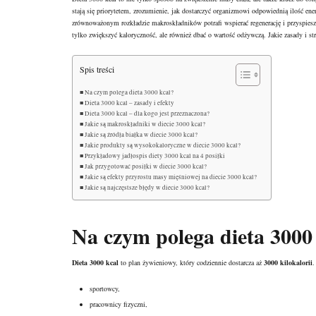
stają się priorytetem, zrozumienie, jak dostarczyć organizmowi odpowiednią ilość en
zrównoważonym rozkładzie makroskładników potrafi wspierać regenerację i przyspiesz
tylko zwiększyć kaloryczność, ale również dbać o wartość odżywczą. Jakie zasady i str
Spis treści
Na czym polega dieta 3000 kcal?
Dieta 3000 kcal – zasady i efekty
Dieta 3000 kcal – dla kogo jest przeznaczona?
Jakie są makroskładniki w diecie 3000 kcal?
Jakie są źródła białka w diecie 3000 kcal?
Jakie produkty są wysokokaloryczne w diecie 3000 kcal?
Przykładowy jadłospis diety 3000 kcal na 4 posiłki
Jak przygotować posiłki w diecie 3000 kcal?
Jakie są efekty przyrostu masy mięśniowej na diecie 3000 kcal?
Jakie są najczęstsze błędy w diecie 3000 kcal?
Na czym polega dieta 3000
Dieta 3000 kcal
to plan żywieniowy, który codziennie dostarcza aż
3000 kilokalorii
.
sportowcy,
pracownicy fizyczni,