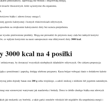
akaron pełnoziarnisty
, zapewniają one błonnik i długotrwałą energię,
h kwasów tłuszczowych, które są korzystne dla organizmu,
ń,
wartościowe białko i zdrowe kwasy omega-3,
dużej gęstości kalorycznej i licznych właściwościach odżywczych,
osobem na zwiększenie kaloryczności diety bez uczucia przejedzenia.
az wysoko przetworzone produkty. Mogą one prowadzić do przyrostu masy ciała bez żadnych korzyści
ów, co wpłynie korzystnie na nasze samopoczucie oraz efektywność diety
3000 kcal
.
y 3000 kcal na 4 posiłki
yć zróżnicowany, by dostarczyć wszystkich niezbędnych składników odżywczych. Oto ciekawa propozycja:
jajka z pomidorami i papryką, dodając ulubione przyprawy. Kasza bulgur wzbogaci danie o dodatkowe kalorie
ystaj jeden dojrzały banan oraz
200 g
serka wiejskiego, a całość zmiksuj z mlekiem lub jogurtem naturalnym.
enną) oraz sezonowymi warzywami jak marchewka i brokuły. Dorsz to źródło chudego białka oraz zdrowych
ich jak truskawki czy borówki, a także garści orzechów włoskich lub migdałów dla uzupełnienia energii i