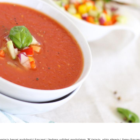
iągnięcia lepszej wydolności fizycznej i budowy solidnej muskulatury. W świecie, gdzie zdrowie i forma fizyczn