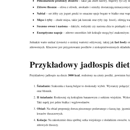
Pełnoziarniste produkty zbożowe
– takie jak chleb razowy, brązowy ryż czy
m
Zdrowe tłuszcze
– oliwa z oliwek, awokado i orzechy dostarczają nienasyconyc
Nabiał
– ser żółty czy jogurt grecki to smaczne opcje bogate w białko oraz wap
Mięso i ryby
– chude mięsa, takie jak kurczak oraz ryby (np. łosoś), oferują 
Suszone owoce i nasiona
– daktyle, rodzynki czy nasiona chia to przekąski o 
Energetyczne napoje
– zdrowe smoothies lub koktajle mogą być znakomitym sp
Jednakże warto unikać żywności o niskiej wartości odżywczej, takiej jak
fast foody
or
zdrowotnych. Kluczowe jest przygotowanie posiłków z niskoprzetworzonych składnik
Przykładowy jadłospis diet
Przykładowy jadłospis na diecie
3000 kcal
, rozłożony na cztery posiłki, powinien b
Śniadanie:
Szakszuka z kaszą bulgur to doskonały wybór. Wystarczy połączyć 
oraz błonnik.
II śniadanie:
Rozkoszuj się koktajlem bananowym z serkiem wiejskim. Wykorz
Taki napój jest pełen białka i węglowodanów.
Obiad:
Na obiad proponuję dorsza pieczonego podawanego z kaszą (np. jęczmi
kwasów tłuszczowych.
Kolacja:
Na zakończenie dnia spróbuj serka wiejskiego z dodatkiem owoców, tak
zdrowych tłuszczy.