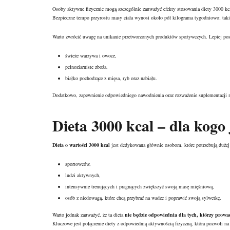
Osoby aktywne fizycznie mogą szczególnie zauważyć efekty stosowania diety 3000 kca
Bezpieczne tempo przyrostu masy ciała wynosi około pół kilograma tygodniowo; taki
Warto zwrócić uwagę na unikanie przetworzonych produktów spożywczych. Lepiej pos
świeże warzywa i owoce,
pełnoziarniste zboża,
białko pochodzące z mięsa, ryb oraz nabiału.
Dodatkowo, zapewnienie odpowiedniego nawodnienia oraz rozważenie suplementacji mog
Dieta 3000 kcal – dla kogo
Dieta o wartości 3000 kcal
jest dedykowana głównie osobom, które potrzebują dużej i
sportowców,
ludzi aktywnych,
intensywnie trenujących i pragnących zwiększyć swoją masę mięśniową,
osób z niedowagą, które chcą przybrać na wadze i poprawić swoją sylwetkę.
Warto jednak zauważyć, że ta dieta
nie będzie odpowiednia dla tych, którzy prowad
Kluczowe jest połączenie diety z odpowiednią aktywnością fizyczną, która pozwoli na