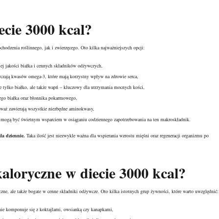
ecie 3000 kcal?
hodzenia roślinnego, jak i zwierzęcego. Oto kilka najważniejszych opcji:
ej jakości białka i cennych składników odżywczych,
tarczają kwasów omega-3, które mają korzystny
wpływ na zdrowie
serca,
nie tylko białko, ale także wapń – kluczowy dla utrzymania mocnych kości,
innego białka oraz błonnika pokarmowego,
ieważ zawierają wszystkie niezbędne aminokwasy,
i mogą być świetnym wsparciem w osiąganiu codziennego zapotrzebowania na ten makroskładnik.
ła dziennie.
Taka ilość jest niezwykle ważna dla wspierania wzrostu mięśni oraz regeneracji organizmu po
aloryczne w diecie 3000 kcal?
zne, ale także bogate w cenne składniki odżywcze. Oto kilka istotnych grup żywności, które warto uwzględnić:
nie komponuje się z koktajlami, owsianką czy kanapkami,