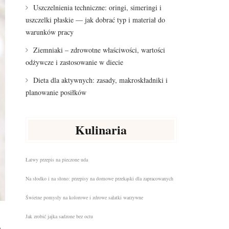
Uszczelnienia techniczne: oringi, simeringi i
uszczelki płaskie — jak dobrać typ i materiał do
warunków pracy
Ziemniaki – zdrowotne właściwości, wartości
odżywcze i zastosowanie w diecie
Dieta dla aktywnych: zasady, makroskładniki i
planowanie posiłków
Kulinaria
Łatwy przepis na pieczone uda
Na słodko i na słono: przepisy na domowe przekąski dla zapracowanych
Świetne pomysły na kolorowe i zdrowe sałatki warzywne
Jak zrobić jajka sadzone bez octu
a