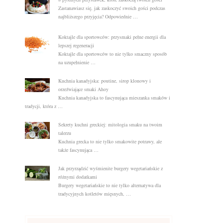
Zastanawiasz się, jak zaskoczyć swoich gości podczas
najbliższego przyjęcia? Odpowiednie …
Koktajle dla sportowców: przysmaki pełne energii dla
lepszej regeneracji
Koktajle dla sportowców to nie tylko smaczny sposób
na uzupełnienie …
Kuchnia kanadyjska: poutine, sirop klonowy i
orzeźwiające smaki Ahoy
Kuchnia kanadyjska to fascynująca mieszanka smaków i
tradycji, która z …
Sekrety kuchni greckiej: mitologia smaku na twoim
talerzu
Kuchnia grecka to nie tylko smakowite potrawy, ale
także fascynująca …
Jak przyrządzić wyśmienite burgery wegetariańskie z
różnymi dodatkami
Burgery wegetariańskie to nie tylko alternatywa dla
tradycyjnych kotletów mięsnych, …