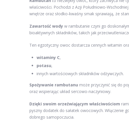
Rambutan
to niezwykły owoc, który zachwyca nie 
właściwości. Pochodzi z Azji Południowo-Wschodniej 
wnętrze oraz słodko-kwaśny smak sprawiają, że stan
Zawartość wody
w rambutanie czyni go doskonały
bioaktywnych składników, takich jak przeciwutleniacz
Ten egzotyczny owoc dostarcza cennych witamin ora
witaminy C
,
potasu
,
innych wartościowych składników odżywczych.
Spożywanie rambutanu
może przyczynić się do po
oraz wspierając układ sercowo-naczyniowy.
Dzięki swoim orzeźwiającym właściwościom
ramb
pyszny dodatek do sałatek owocowych. Włączenie go 
dobrego samopoczucia.