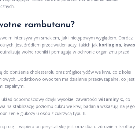
cznych.
owotne rambutanu?
 swoim intensywnym smakiem, jak i nietypowym wyglądem. Oprócz
tnych. Jest źródłem przeciwutleniaczy, takich jak
korilagina
,
kwas
 neutralizują wolne rodniki i pomagają w ochronie organizmu przed
do obniżenia cholesterolu oraz trójglicerydów we krwi, co z kolei
niowych. Dodatkowo owoc ten ma działanie przeciwzapalne, co jest
mi zapalnymi.
układ odpornościowy dzięki wysokiej zawartości
witaminy C
, co
wa na stabilizację poziomu cukru we krwi; badania wskazują na jego
bniżenie glukozy u osób z cukrzycą typu II.
 rolę – wspiera on perystaltykę jelit oraz dba o zdrowie mikroflory