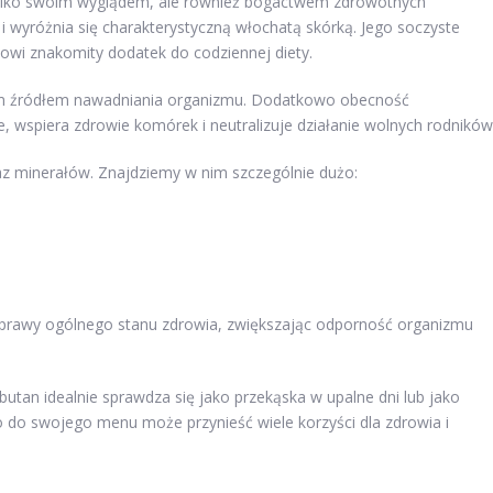
tylko swoim wyglądem, ale również bogactwem zdrowotnych
i wyróżnia się charakterystyczną włochatą skórką. Jego soczyste
owi znakomity dodatek do codziennej diety.
m źródłem nawadniania organizmu. Dodatkowo obecność
e, wspiera zdrowie komórek i neutralizuje działanie wolnych rodników
z minerałów. Znajdziemy w nim szczególnie dużo:
prawy ogólnego stanu zdrowia, zwiększając odporność organizmu
utan idealnie sprawdza się jako przekąska w upalne dni lub jako
do swojego menu może przynieść wiele korzyści dla zdrowia i