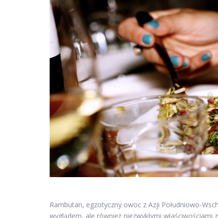
Rambutan, egzotyczny owoc z Azji Południowo-Wscho
wyglądem, ale również niezwykłymi właściwościami z