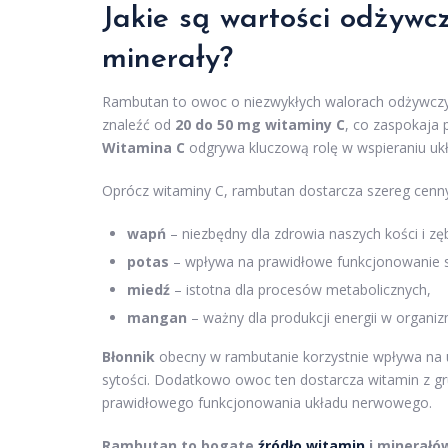
Jakie są wartości odżywc
minerały?
Rambutan to owoc o niezwykłych walorach odżywcz
znaleźć od
20 do 50 mg witaminy C
, co zaspokaja
Witamina C
odgrywa kluczową rolę w wspieraniu ukł
Oprócz witaminy C, rambutan dostarcza szereg cenny
wapń
– niezbędny dla zdrowia naszych kości i z
potas
– wpływa na prawidłowe funkcjonowanie serc
miedź
– istotna dla procesów metabolicznych,
mangan
– ważny dla produkcji energii w organiz
Błonnik
obecny w rambutanie korzystnie wpływa na ukł
sytości. Dodatkowo owoc ten dostarcza witamin z gr
prawidłowego funkcjonowania układu nerwowego.
Rambutan to bogate
źródło witamin
i minerałó