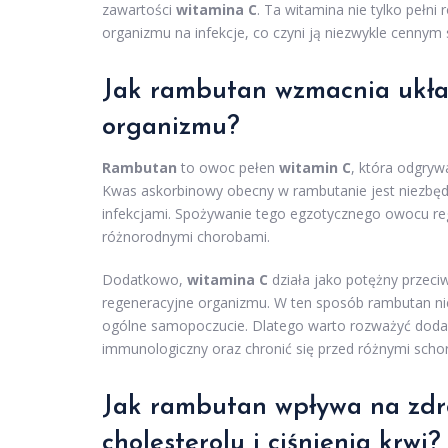
zawartości
witamina C
. Ta witamina nie tylko pełn
organizmu na infekcje, co czyni ją niezwykle cennym 
Jak rambutan wzmacnia ukła
organizmu?
Rambutan
to owoc pełen
witamin C
, która odgry
Kwas askorbinowy obecny w rambutanie jest niezbędny 
infekcjami. Spożywanie tego egzotycznego owocu re
różnorodnymi chorobami.
Dodatkowo,
witamina C
działa jako potężny przeci
regeneracyjne organizmu. W ten sposób rambutan nie
ogólne samopoczucie. Dlatego warto rozważyć dodani
immunologiczny oraz chronić się przed różnymi scho
Jak rambutan wpływa na zdro
cholesterolu i ciśnienia krwi?