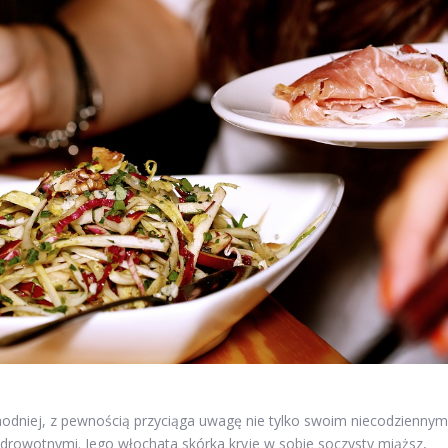
dniej, z pewnością przyciąga uwagę nie tylko swoim niecodziennym
drowotnymi. Jego włochata skórka kryje w sobie soczysty miąższ,