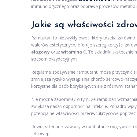
immunologicznego oraz poprawę procesów metaboli
Jakie są właściwości zdr
Rambutan to niezwykły owoc, który urzeka zarówno
walorów estetycznych, oferuje szereg korzyści zdrowo
elagowy
oraz
witamina C
. Te składniki skutecznie
stresem oksydacyjnym.
Regularne spożywanie rambutanu może przyczynić się 
zmniejsza ryzyko wystąpienia chorób sercowo-naczy
korzystne dla osób borykających się z różnymi stana
Nie można zapomnieć o tym, że rambutan wzmacnia 
zwiększa naszą odporność na infekcje. Ponadto wpły
potencjalne właściwości przeciwcukrzycowe poprzez o
Również błonnik zawarty w rambutanie odgrywa istotną
jelitowej.