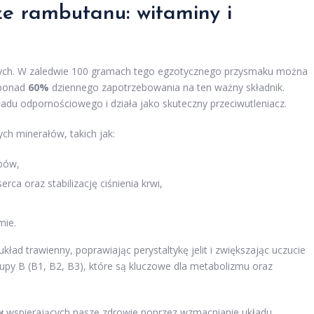
ze rambutanu: witaminy i
ych. W zaledwie 100 gramach tego egzotycznego przysmaku można
 ponad
60%
dziennego zapotrzebowania na ten ważny składnik.
adu odpornościowego i działa jako skuteczny przeciwutleniacz.
ch minerałów, takich jak:
ębów,
a oraz stabilizację ciśnienia krwi,
mie.
ad trawienny, poprawiając perystaltykę jelit i zwiększając uczucie
upy B (B1, B2, B3), które są kluczowe dla metabolizmu oraz
w
wspierających nasze zdrowie poprzez wzmacnianie układu