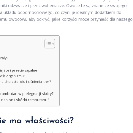
adniki odżywcze i przeciwutleniacze. Owoce te są znane ze swojego
ia układu odpornościowego, co czyni je idealnym dodatkiem do
lnemu owocowi, aby odkryć, jakie korzyści może przynieść dla naszego
rały?
iające i przeciwzapalne
ność organizmu?
 cholesterolu i ciśnienia krwi?
 rambutan w pielęgnacji skóry?
ą nasion i skórki rambutanu?
ie ma właściwości?