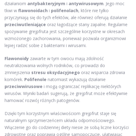
działaniom
antybakteryjnym
i
antywirusowym
. Jego moc
tkwi w
flawonoidach
i
polifenolach
, które nie tylko
przyczyniają się do tych efektów, ale również oferują działanie
przeciwutleniające
oraz łagodzące stany zapalne. Regularne
spożywanie grejpfruta jest szczególnie korzystne w okresach
wzmożonego zachorowania, ponieważ pozwala organizmowi
lepiej radzić sobie z bakteriami i wirusami.
Flawonoidy
zawarte w tym owocu mają zdolność
neutralizowania wolnych rodników, co prowadzi do
zmniejszenia
stresu oksydacyjnego
oraz wsparcia zdrowia
komórek.
Polifenole
natomiast wykazują działanie
przeciwwirusowe
i mogą ograniczać replikację niektórych
wirusów. Wyniki badań sugerują, że grejpfrut może efektywnie
hamować rozwój różnych patogenów.
Dzięki tym korzystnym właściwościom grejpfrut staje się
naturalnym sprzymierzeńcem układu odpornościowego.
Włączenie go do codziennej diety niesie ze sobą liczne korzyści
zdrowotne oraz poprawia ogólne samopoczucie, ułatwiając