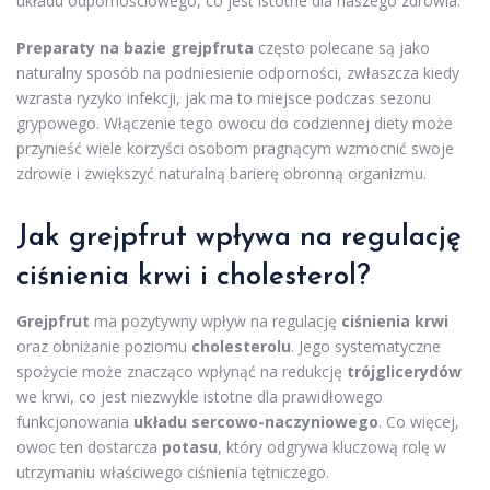
układu odpornościowego, co jest istotne dla naszego zdrowia.
Preparaty na bazie grejpfruta
często polecane są jako
naturalny sposób na podniesienie odporności, zwłaszcza kiedy
wzrasta ryzyko infekcji, jak ma to miejsce podczas sezonu
grypowego. Włączenie tego owocu do codziennej diety może
przynieść wiele korzyści osobom pragnącym wzmocnić swoje
zdrowie i zwiększyć naturalną barierę obronną organizmu.
Jak grejpfrut wpływa na regulację
ciśnienia krwi i cholesterol?
Grejpfrut
ma pozytywny wpływ na regulację
ciśnienia krwi
oraz obniżanie poziomu
cholesterolu
. Jego systematyczne
spożycie może znacząco wpłynąć na redukcję
trójglicerydów
we krwi, co jest niezwykle istotne dla prawidłowego
funkcjonowania
układu sercowo-naczyniowego
. Co więcej,
owoc ten dostarcza
potasu
, który odgrywa kluczową rolę w
utrzymaniu właściwego ciśnienia tętniczego.