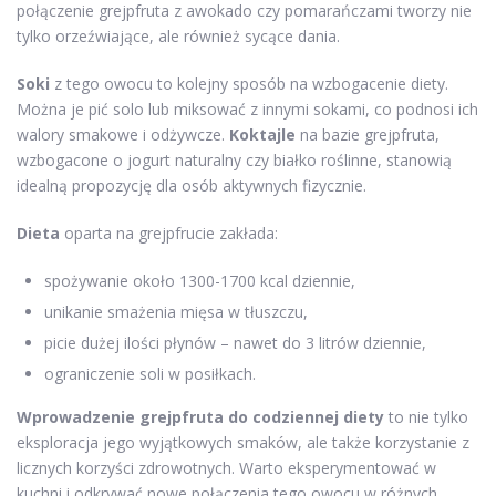
połączenie grejpfruta z awokado czy pomarańczami tworzy nie
tylko orzeźwiające, ale również sycące dania.
Soki
z tego owocu to kolejny sposób na wzbogacenie diety.
Można je pić solo lub miksować z innymi sokami, co podnosi ich
walory smakowe i odżywcze.
Koktajle
na bazie grejpfruta,
wzbogacone o jogurt naturalny czy białko roślinne, stanowią
idealną propozycję dla osób aktywnych fizycznie.
Dieta
oparta na grejpfrucie zakłada:
spożywanie około 1300-1700 kcal dziennie,
unikanie smażenia mięsa w tłuszczu,
picie dużej ilości płynów – nawet do 3 litrów dziennie,
ograniczenie soli w posiłkach.
Wprowadzenie grejpfruta do codziennej diety
to nie tylko
eksploracja jego wyjątkowych smaków, ale także korzystanie z
licznych korzyści zdrowotnych. Warto eksperymentować w
kuchni i odkrywać nowe połączenia tego owocu w różnych