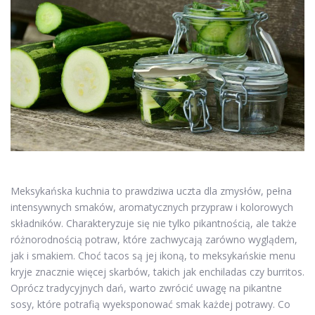
Meksykańska kuchnia to prawdziwa uczta dla zmysłów, pełna
intensywnych smaków, aromatycznych przypraw i kolorowych
składników. Charakteryzuje się nie tylko pikantnością, ale także
różnorodnością potraw, które zachwycają zarówno wyglądem,
jak i smakiem. Choć tacos są jej ikoną, to meksykańskie menu
kryje znacznie więcej skarbów, takich jak enchiladas czy burritos.
Oprócz tradycyjnych dań, warto zwrócić uwagę na pikantne
sosy, które potrafią wyeksponować smak każdej potrawy. Co