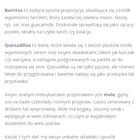
Burritos
to kolejna pyszna propozycja, składająca się z tortilli
wypełnionej farszem, który zazwyczaj zawiera mięso, fasolę,
ryż, ser oraz guacamole. Doskonale sprawdzają się jako sycący
posiłek, idealny na szybki lunch czy kolację.
Quesadillas
to danie, które składa się z dwóch placków tortilli,
wypełnionych serem oraz innymi składnikami, takimi jak kurczak
czy warzywa, a następnie podgrzewanych na patelni aż do
roztopienia się sera. Quesadillas są nie tylko pyszne, ale również
łatwe do przygotowania i świetnie nadają się jako przekąska lub
przystawka.
Innym znanym meksykańskim przysmakiem jest
mole
, gęsty
sos na bazie czekolady i różnych przypraw, często serwowany z
drobiem lub wieprzowiną. Mole ma bogaty, złożony smak i
występuje w wielu odmianach, co czyni je wyjątkowym
dodatkiem do wielu potraw.
Każde z tych dań ma swoje unikalne składniki i sposób