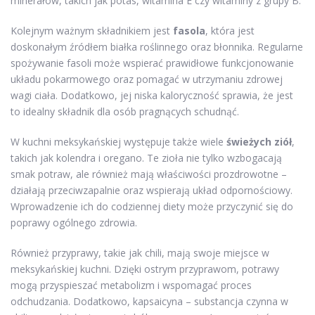
minerałów, takich jak potas, witamina E czy witaminy z grupy B.
Kolejnym ważnym składnikiem jest
fasola
, która jest
doskonałym źródłem białka roślinnego oraz błonnika. Regularne
spożywanie fasoli może wspierać prawidłowe funkcjonowanie
układu pokarmowego oraz pomagać w utrzymaniu zdrowej
wagi ciała. Dodatkowo, jej niska kaloryczność sprawia, że jest
to idealny składnik dla osób pragnących schudnąć.
W kuchni meksykańskiej występuje także wiele
świeżych ziół
,
takich jak kolendra i oregano. Te zioła nie tylko wzbogacają
smak potraw, ale również mają właściwości prozdrowotne –
działają przeciwzapalnie oraz wspierają układ odpornościowy.
Wprowadzenie ich do codziennej diety może przyczynić się do
poprawy ogólnego zdrowia.
Również przyprawy, takie jak chili, mają swoje miejsce w
meksykańskiej kuchni. Dzięki ostrym przyprawom, potrawy
mogą przyspieszać metabolizm i wspomagać proces
odchudzania. Dodatkowo, kapsaicyna – substancja czynna w