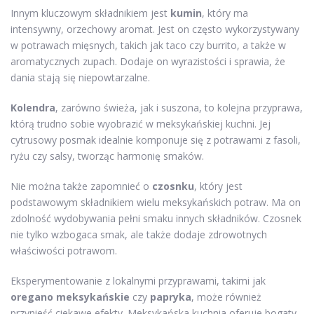
Innym kluczowym składnikiem jest
kumin
, który ma
intensywny, orzechowy aromat. Jest on często wykorzystywany
w potrawach mięsnych, takich jak taco czy burrito, a także w
aromatycznych zupach. Dodaje on wyrazistości i sprawia, że
dania stają się niepowtarzalne.
Kolendra
, zarówno świeża, jak i suszona, to kolejna przyprawa,
którą trudno sobie wyobrazić w meksykańskiej kuchni. Jej
cytrusowy posmak idealnie komponuje się z potrawami z fasoli,
ryżu czy salsy, tworząc harmonię smaków.
Nie można także zapomnieć o
czosnku
, który jest
podstawowym składnikiem wielu meksykańskich potraw. Ma on
zdolność wydobywania pełni smaku innych składników. Czosnek
nie tylko wzbogaca smak, ale także dodaje zdrowotnych
właściwości potrawom.
Eksperymentowanie z lokalnymi przyprawami, takimi jak
oregano meksykańskie
czy
papryka
, może również
przynieść ciekawe efekty. Meksykańska kuchnia oferuje bogaty