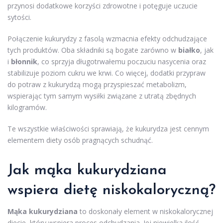
przynosi dodatkowe korzyści zdrowotne i potęguje uczucie
sytości.
Połączenie kukurydzy z fasolą wzmacnia efekty odchudzające
tych produktów. Oba składniki są bogate zarówno w
białko
, jak
i
błonnik
, co sprzyja długotrwałemu poczuciu nasycenia oraz
stabilizuje poziom cukru we krwi. Co więcej, dodatki przypraw
do potraw z kukurydzą mogą przyspieszać metabolizm,
wspierając tym samym wysiłki związane z utratą zbędnych
kilogramów.
Te wszystkie właściwości sprawiają, że kukurydza jest cennym
elementem diety osób pragnących schudnąć.
Jak mąka kukurydziana
wspiera dietę niskokaloryczną?
Mąka kukurydziana
to doskonały element w niskokalorycznej
diecie, który wspiera proces odchudzania. Jej niewielka ilość