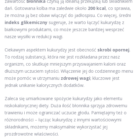
zawartość
błonnika
czynią ją idealną przekąską lub składnikiem
dań. Gotowana kolba ma zaledwie około
200 kcal
, co sprawia,
że można ją bez obaw włączyć do jadłospisu. Co więcej, średni
indeks glikemiczny
sugeruje, że warto łączyć kukurydzę z
białkowymi produktami, co może jeszcze bardziej wesprzeć
nasze wysiłki w redukcji wagi.
Ciekawym aspektem kukurydzy jest obecność
skrobi opornej
.
To rodzaj substancji, która nie jest rozkładana przez nasz
organizm, co skutkuje mniejszym przyswajaniem kalorii oraz
dłuższym uczuciem sytości. Włączenie jej do codziennego menu
może pomóc w utrzymaniu
zdrowej wagi
; kluczowe jest
jednak unikanie kalorycznych dodatków.
Zaleca się umiarkowane spożycie kukurydzy jako elementu
niskokalorycznej diety. Duża ilość błonnika sprzyja zdrowemu
trawieniu i może ograniczać uczucie głodu. Pamiętajmy też o
różnorodności – łącząc kukurydzę z innymi wartościowymi
składnikami, możemy maksymalnie wykorzystać jej
prozdrowotne właściwości.