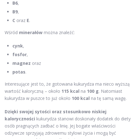
B6
,
B9
,
C
oraz
E
.
Wśród
minerałów
można znaleźć:
cynk
,
fosfor
,
magnez
oraz
potas
.
Interesujące jest to, że gotowana kukurydza ma nieco wyższą
wartość kaloryczną – około
115 kcal
na
100 g
. Natomiast
kukurydza w puszce to już około
100 kcal
na tę samą wagę.
Dzięki swojej sytości oraz stosunkowo niskiej
kaloryczności
kukurydza stanowi doskonały dodatek do diety
osób pragnących zadbać o linię. Jej bogate właściwości
odżywcze sprzyjają zdrowemu stylowi życia i mogą być