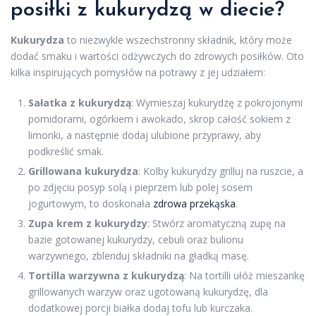
posiłki z kukurydzą w diecie?
Kukurydza
to niezwykle wszechstronny składnik, który może
dodać smaku i wartości odżywczych do zdrowych posiłków. Oto
kilka inspirujących pomysłów na potrawy z jej udziałem:
Sałatka z kukurydzą
: Wymieszaj kukurydzę z pokrojonymi
pomidorami, ogórkiem i awokado, skrop całość sokiem z
limonki, a następnie dodaj ulubione przyprawy, aby
podkreślić smak.
Grillowana kukurydza
: Kolby kukurydzy grilluj na ruszcie, a
po zdjęciu posyp solą i pieprzem lub polej sosem
jogurtowym, to doskonała
zdrowa przekąska
.
Zupa krem z kukurydzy
: Stwórz aromatyczną zupę na
bazie gotowanej kukurydzy, cebuli oraz bulionu
warzywnego, zblenduj składniki na gładką masę.
Tortilla warzywna z kukurydzą
: Na tortilli ułóż mieszankę
grillowanych warzyw oraz ugotowaną kukurydzę, dla
dodatkowej porcji białka dodaj tofu lub kurczaka.