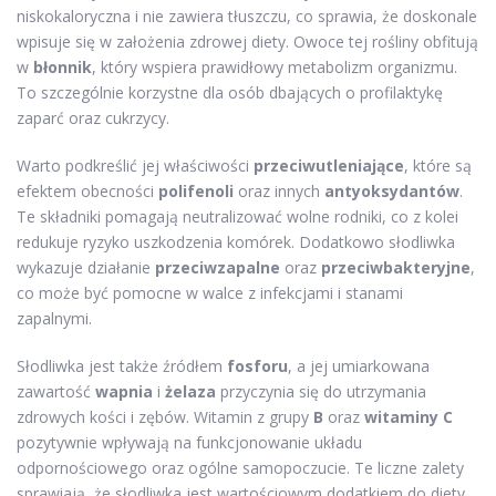
niskokaloryczna i nie zawiera tłuszczu, co sprawia, że doskonale
wpisuje się w założenia zdrowej diety. Owoce tej rośliny obfitują
w
błonnik
, który wspiera prawidłowy metabolizm organizmu.
To szczególnie korzystne dla osób dbających o profilaktykę
zaparć oraz cukrzycy.
Warto podkreślić jej właściwości
przeciwutleniające
, które są
efektem obecności
polifenoli
oraz innych
antyoksydantów
.
Te składniki pomagają neutralizować wolne rodniki, co z kolei
redukuje ryzyko uszkodzenia komórek. Dodatkowo słodliwka
wykazuje działanie
przeciwzapalne
oraz
przeciwbakteryjne
,
co może być pomocne w walce z infekcjami i stanami
zapalnymi.
Słodliwka jest także źródłem
fosforu
, a jej umiarkowana
zawartość
wapnia
i
żelaza
przyczynia się do utrzymania
zdrowych kości i zębów. Witamin z grupy
B
oraz
witaminy C
pozytywnie wpływają na funkcjonowanie układu
odpornościowego oraz ogólne samopoczucie. Te liczne zalety
sprawiają, że słodliwka jest wartościowym dodatkiem do diety