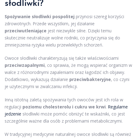
słodliwki?
Spożywanie słodliwki pospolitej
przynosi szereg korzyści
zdrowotnych. Przede wszystkim, jej działanie
przeciwutleniające
jest niezwykle silne. Dzięki temu
skutecznie neutralizuje wolne rodniki, co przyczynia się do
zmniejszenia ryzyka wielu przewlekłych schorzeń.
Owoce słodliwki charakteryzują się także właściwościami
przeciwzapalnymi
, co sprawia, że mogą wspierać organizm w
walce z różnorodnymi zapaleniami oraz łagodzić ich objawy.
Dodatkowo, wykazują działanie
przeciwbakteryjne
, co czyni
je użytecznymi w zwalczaniu infekcji.
Inną istotną zaletą spożywania tych owoców jest ich rola w
regulacji
poziomu cholesterolu i cukru we krwi
.
Regularne
jedzenie
słodliwki może pomóc obniżyć te wskaźniki, co jest
szczególnie ważne dla osób z problemami metabolicznymi.
W tradycyjnej medycynie naturalnej owoce słodliwki są również