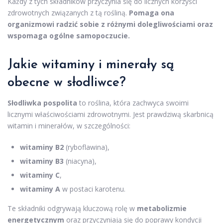
Każdy z tych składników przyczynia się do licznych korzyści
zdrowotnych związanych z tą rośliną.
Pomaga ona
organizmowi radzić sobie z różnymi dolegliwościami oraz
wspomaga ogólne samopoczucie.
Jakie witaminy i minerały są
obecne w słodliwce?
Słodliwka pospolita
to roślina, która zachwyca swoimi
licznymi właściwościami zdrowotnymi. Jest prawdziwą skarbnicą
witamin i minerałów, w szczególności:
witaminy B2
(ryboflawina),
witaminy B3
(niacyna),
witaminy C
,
witaminy A
w postaci karotenu.
Te składniki odgrywają kluczową rolę w
metabolizmie
energetycznym
oraz przyczyniają się do poprawy kondycji