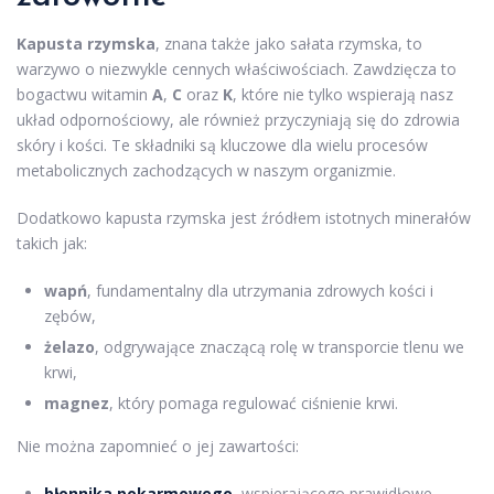
Kapusta rzymska
, znana także jako sałata rzymska, to
warzywo o niezwykle cennych właściwościach. Zawdzięcza to
bogactwu witamin
A
,
C
oraz
K
, które nie tylko wspierają nasz
układ odpornościowy, ale również przyczyniają się do zdrowia
skóry i kości. Te składniki są kluczowe dla wielu procesów
metabolicznych zachodzących w naszym organizmie.
Dodatkowo kapusta rzymska jest źródłem istotnych minerałów
takich jak:
wapń
, fundamentalny dla utrzymania zdrowych kości i
zębów,
żelazo
, odgrywające znaczącą rolę w transporcie tlenu we
krwi,
magnez
, który pomaga regulować ciśnienie krwi.
Nie można zapomnieć o jej zawartości:
błonnika pokarmowego
, wspierającego prawidłowe