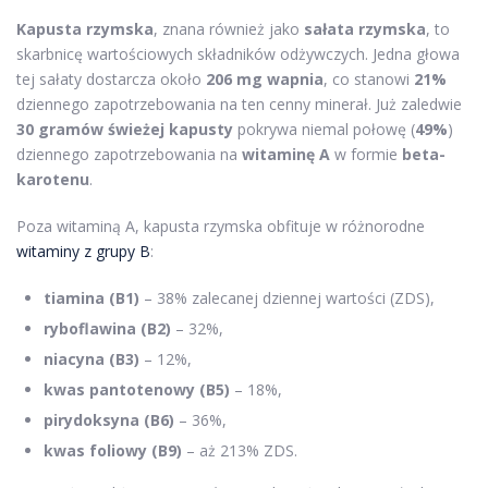
Kapusta rzymska
, znana również jako
sałata rzymska
, to
skarbnicę wartościowych składników odżywczych. Jedna głowa
tej sałaty dostarcza około
206 mg wapnia
, co stanowi
21%
dziennego zapotrzebowania na ten cenny minerał. Już zaledwie
30 gramów świeżej kapusty
pokrywa niemal połowę (
49%
)
dziennego zapotrzebowania na
witaminę A
w formie
beta-
karotenu
.
Poza witaminą A, kapusta rzymska obfituje w różnorodne
witaminy z grupy B
:
tiamina (B1)
– 38% zalecanej dziennej wartości (ZDS),
ryboflawina (B2)
– 32%,
niacyna (B3)
– 12%,
kwas pantotenowy (B5)
– 18%,
pirydoksyna (B6)
– 36%,
kwas foliowy (B9)
– aż 213% ZDS.