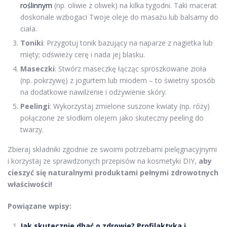
roślinnym
(np. oliwie z oliwek) na kilka tygodni. Taki macerat
doskonale wzbogaci Twoje oleje do masażu lub balsamy do
ciała.
Toniki
: Przygotuj tonik bazujący na naparze z nagietka lub
mięty; odświeży cerę i nada jej blasku.
Maseczki
: Stwórz maseczkę łącząc sproszkowane zioła
(np. pokrzywę) z jogurtem lub miodem – to świetny sposób
na dodatkowe nawilżenie i odżywienie skóry.
Peelingi
: Wykorzystaj zmielone suszone kwiaty (np. róży)
połączone ze słodkim olejem jako skuteczny peeling do
twarzy.
Zbieraj składniki zgodnie ze swoimi potrzebami pielęgnacyjnymi
i korzystaj ze sprawdzonych przepisów na kosmetyki DIY,
aby
cieszyć się naturalnymi produktami pełnymi zdrowotnych
właściwości!
Powiązane wpisy:
Jak skutecznie dbać o zdrowie? Profilaktyka i