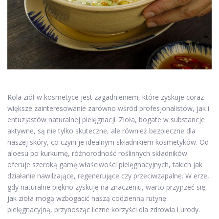
Rola ziół w kosmetyce jest zagadnieniem, które zyskuje coraz
większe zainteresowanie zarówno wśród profesjonalistów, jak i
entuzjastów naturalnej pielęgnacji. Zioła, bogate w substancje
aktywne, są nie tylko skuteczne, ale również bezpieczne dla
naszej skóry, co czyni je idealnym składnikiem kosmetyków. Od
aloesu po kurkumę, różnorodność roślinnych składników
oferuje szeroką gamę właściwości pielęgnacyjnych, takich jak
działanie nawilżające, regenerujące czy przeciwzapalne. W erze,
gdy naturalne piękno zyskuje na znaczeniu, warto przyjrzeć się,
jak zioła mogą wzbogacić naszą codzienną rutynę
pielęgnacyjną, przynosząc liczne korzyści dla zdrowia i urody.