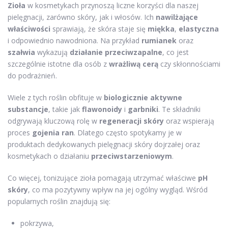
Zioła
w kosmetykach przynoszą liczne korzyści dla naszej
pielęgnacji, zarówno skóry, jak i włosów. Ich
nawilżające
właściwości
sprawiają, że skóra staje się
miękka
,
elastyczna
i odpowiednio nawodniona. Na przykład
rumianek
oraz
szałwia
wykazują
działanie przeciwzapalne
, co jest
szczególnie istotne dla osób z
wrażliwą cerą
czy skłonnościami
do podrażnień.
Wiele z tych roślin obfituje w
biologicznie aktywne
substancje
, takie jak
flawonoidy
i
garbniki
. Te składniki
odgrywają kluczową rolę w
regeneracji skóry
oraz wspierają
proces
gojenia ran
. Dlatego często spotykamy je w
produktach dedykowanych pielęgnacji skóry dojrzałej oraz
kosmetykach o działaniu
przeciwstarzeniowym
.
Co więcej, tonizujące zioła pomagają utrzymać właściwe
pH
skóry
, co ma pozytywny wpływ na jej ogólny wygląd. Wśród
popularnych roślin znajdują się:
pokrzywa,