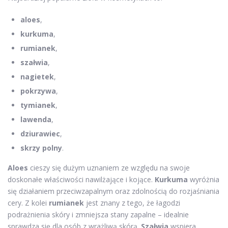
aloes
,
kurkuma
,
rumianek
,
szałwia
,
nagietek
,
pokrzywa
,
tymianek
,
lawenda
,
dziurawiec
,
skrzy polny
.
Aloes
cieszy się dużym uznaniem ze względu na swoje
doskonałe właściwości nawilżające i kojące.
Kurkuma
wyróżnia
się działaniem przeciwzapalnym oraz zdolnością do rozjaśniania
cery. Z kolei
rumianek
jest znany z tego, że łagodzi
podrażnienia skóry i zmniejsza stany zapalne – idealnie
sprawdza się dla osób z wrażliwą skórą.
Szałwia
wspiera