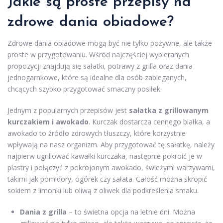
Jakie są proste przepisy na
zdrowe dania obiadowe?
Zdrowe dania obiadowe mogą być nie tylko pożywne, ale także
proste w przygotowaniu. Wśród najczęściej wybieranych
propozycji znajdują się sałatki, potrawy z grilla oraz dania
jednogarnkowe, które są idealne dla osób zabieganych,
chcących szybko przygotować smaczny posiłek.
Jednym z popularnych przepisów jest
sałatka z grillowanym
kurczakiem i awokado
. Kurczak dostarcza cennego białka, a
awokado to źródło zdrowych tłuszczy, które korzystnie
wpływają na nasz organizm. Aby przygotować tę sałatkę, należy
najpierw ugrillować kawałki kurczaka, następnie pokroić je w
plastry i połączyć z pokrojonym awokado, świeżymi warzywami,
takimi jak pomidory, ogórek czy sałata. Całość można skropić
sokiem z limonki lub oliwą z oliwek dla podkreślenia smaku.
Dania z grilla
– to świetna opcja na letnie dni. Można