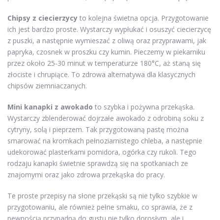
Chipsy z ciecierzycy
to kolejna świetna opcja. Przygotowanie
ich jest bardzo proste. Wystarczy wypłukać i osuszyć ciecierzycę
z puszki, a następnie wymieszać z oliwą oraz przyprawami, jak
papryka, czosnek w proszku czy kumin. Pieczemy w piekarniku
przez około 25-30 minut w temperaturze 180°C, aż staną się
złociste i chrupiące. To zdrowa alternatywa dla klasycznych
chipsów ziemniaczanych.
Mini kanapki z awokado
to szybka i pożywna przekąska.
Wystarczy zblenderować dojrzałe awokado z odrobiną soku z
cytryny, solą i pieprzem. Tak przygotowaną pastę można
smarować na kromkach pełnoziarnistego chleba, a następnie
udekorować plasterkami pomidora, ogórka czy rukoli. Tego
rodzaju kanapki świetnie sprawdzą się na spotkaniach ze
znajomymi oraz jako zdrowa przekąska do pracy.
Te proste przepisy na słone przekąski są nie tylko szybkie w
przygotowaniu, ale również pełne smaku, co sprawia, że z
pewnością przypadną do gustu nie tylko dorosłym, ale i