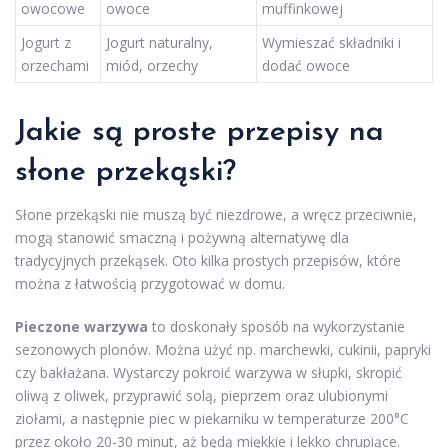
owocowe
owoce
muffinkowej
Jogurt z
Jogurt naturalny,
Wymieszać składniki i
orzechami
miód, orzechy
dodać owoce
Jakie są proste przepisy na
słone przekąski?
Słone przekąski nie muszą być niezdrowe, a wręcz przeciwnie,
mogą stanowić smaczną i pożywną alternatywę dla
tradycyjnych przekąsek. Oto kilka prostych przepisów, które
można z łatwością przygotować w domu.
Pieczone warzywa
to doskonały sposób na wykorzystanie
sezonowych plonów. Można użyć np. marchewki, cukinii, papryki
czy bakłażana. Wystarczy pokroić warzywa w słupki, skropić
oliwą z oliwek, przyprawić solą, pieprzem oraz ulubionymi
ziołami, a następnie piec w piekarniku w temperaturze 200°C
przez około 20-30 minut, aż będą miękkie i lekko chrupiące.