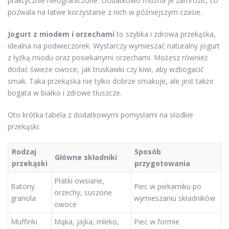
praktycznie nieograniczone. Dodatkowo można je zamrozić, co
pozwala na łatwe korzystanie z nich w późniejszym czasie.
Jogurt z miodem i orzechami
to szybka i zdrowa przekąska,
idealna na podwieczorek. Wystarczy wymieszać naturalny jogurt
z łyżką miodu oraz posiekanymi orzechami. Możesz również
dodać świeże owoce, jak truskawki czy kiwi, aby wzbogacić
smak. Taka przekąska nie tylko dobrze smakuje, ale jest także
bogata w białko i zdrowe tłuszcze.
Oto krótka tabela z dodatkowymi pomysłami na słodkie
przekąski:
Rodzaj
Sposób
Główne składniki
przekąski
przygotowania
Płatki owsiane,
Batony
Piec w piekarniku po
orzechy, suszone
granola
wymieszaniu składników
owoce
Muffinki
Mąka, jajka, mleko,
Piec w formie