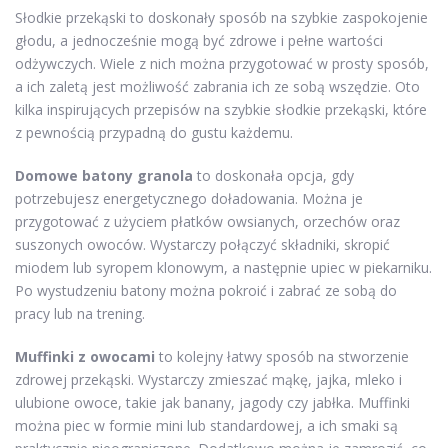
Słodkie przekąski to doskonały sposób na szybkie zaspokojenie
głodu, a jednocześnie mogą być zdrowe i pełne wartości
odżywczych. Wiele z nich można przygotować w prosty sposób,
a ich zaletą jest możliwość zabrania ich ze sobą wszędzie. Oto
kilka inspirujących przepisów na szybkie słodkie przekąski, które
z pewnością przypadną do gustu każdemu.
Domowe batony granola
to doskonała opcja, gdy
potrzebujesz energetycznego doładowania. Można je
przygotować z użyciem płatków owsianych, orzechów oraz
suszonych owoców. Wystarczy połączyć składniki, skropić
miodem lub syropem klonowym, a następnie upiec w piekarniku.
Po wystudzeniu batony można pokroić i zabrać ze sobą do
pracy lub na trening.
Muffinki z owocami
to kolejny łatwy sposób na stworzenie
zdrowej przekąski. Wystarczy zmieszać mąkę, jajka, mleko i
ulubione owoce, takie jak banany, jagody czy jabłka. Muffinki
można piec w formie mini lub standardowej, a ich smaki są