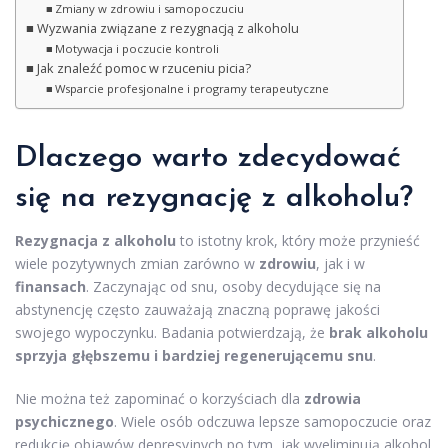
Zmiany w zdrowiu i samopoczuciu
Wyzwania związane z rezygnacją z alkoholu
Motywacja i poczucie kontroli
Jak znaleźć pomoc w rzuceniu picia?
Wsparcie profesjonalne i programy terapeutyczne
Dlaczego warto zdecydować
się na rezygnację z alkoholu?
Rezygnacja z alkoholu
to istotny krok, który może przynieść
wiele pozytywnych zmian zarówno w
zdrowiu
, jak i w
finansach
. Zaczynając od snu, osoby decydujące się na
abstynencję często zauważają znaczną poprawę jakości
swojego wypoczynku. Badania potwierdzają, że
brak alkoholu
sprzyja głębszemu i bardziej regenerującemu snu
.
Nie można też zapominać o korzyściach dla
zdrowia
psychicznego
. Wiele osób odczuwa lepsze samopoczucie oraz
redukcję objawów depresyjnych po tym, jak wyeliminują alkohol