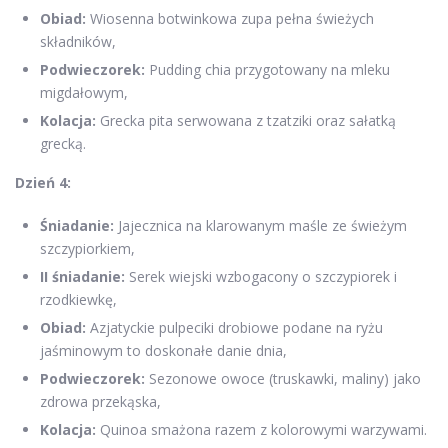
Obiad:
Wiosenna botwinkowa zupa pełna świeżych
składników,
Podwieczorek:
Pudding chia przygotowany na mleku
migdałowym,
Kolacja:
Grecka pita serwowana z tzatziki oraz sałatką
grecką.
Dzień 4:
Śniadanie:
Jajecznica na klarowanym maśle ze świeżym
szczypiorkiem,
II śniadanie:
Serek wiejski wzbogacony o szczypiorek i
rzodkiewkę,
Obiad:
Azjatyckie pulpeciki drobiowe podane na ryżu
jaśminowym to doskonałe danie dnia,
Podwieczorek:
Sezonowe owoce (truskawki, maliny) jako
zdrowa przekąska,
Kolacja:
Quinoa smażona razem z kolorowymi warzywami.