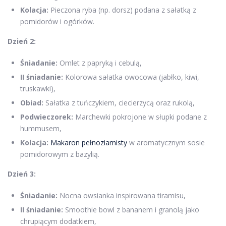
Kolacja:
Pieczona ryba (np. dorsz) podana z sałatką z
pomidorów i ogórków.
Dzień 2:
Śniadanie:
Omlet z papryką i cebulą,
II śniadanie:
Kolorowa sałatka owocowa (jabłko, kiwi,
truskawki),
Obiad:
Sałatka z tuńczykiem, ciecierzycą oraz rukolą,
Podwieczorek:
Marchewki pokrojone w słupki podane z
hummusem,
Kolacja:
Makaron pełnoziarnisty
w aromatycznym sosie
pomidorowym z bazylią.
Dzień 3:
Śniadanie:
Nocna owsianka inspirowana tiramisu,
II śniadanie:
Smoothie bowl z bananem i granolą jako
chrupiącym dodatkiem,