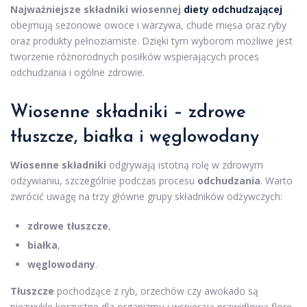
Najważniejsze składniki wiosennej
diety odchudzającej
obejmują sezonowe owoce i warzywa, chude mięsa oraz ryby
oraz produkty pełnoziarniste. Dzięki tym wyborom możliwe jest
tworzenie różnorodnych posiłków wspierających proces
odchudzania i ogólne zdrowie.
Wiosenne składniki – zdrowe
tłuszcze, białka i węglowodany
Wiosenne składniki
odgrywają istotną rolę w zdrowym
odżywianiu, szczególnie podczas procesu
odchudzania
. Warto
zwrócić uwagę na trzy główne grupy składników odżywczych:
zdrowe tłuszcze
,
białka
,
węglowodany
.
Tłuszcze
pochodzące z ryb, orzechów czy awokado są
niezwykle korzystne dla organizmu i wspierają prawidłową florę