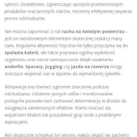
sytości. Dodatkowo, ograniczając spożycie przetworzonych
produktów oraz prostych cukrów, możemy efektywniej wspierać
proces odchudzania.
Nie można zapominać o roli
ruchu na świeżym powietrzu
–
jest on nieodzownym elementem skutecznej redukcji masy
ciała. Regularna aktywność fizyczna nie tylko przyczynia się do
spalania kalorii
, ale także poprawia ogólną wydolność
organizmu oraz nasze samopoczucie dzięki uwalnianiu
endorfin
.
Spacery
,
jogging
czy
jazda na rowerze
mogą
znacząco wspierać nas w dążeniu do wymarzonej sylwetki.
Motywacja ma również ogromne znaczenie podczas
odchudzania. Ustalenie jasnych celów i monitorowanie
postępów pozwala nam zachować determinację w drodze do
osiągnięcia zamierzonych efektów. Warto otaczać się
wsparciem bliskich lub poszukiwać grup osób z podobnymi
aspiracjami.
Aby skutecznie schudnąć tej wiosny, należy skupić się zarówno