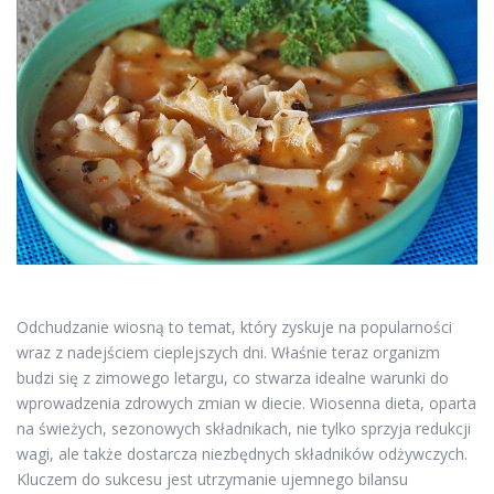
Odchudzanie wiosną to temat, który zyskuje na popularności
wraz z nadejściem cieplejszych dni. Właśnie teraz organizm
budzi się z zimowego letargu, co stwarza idealne warunki do
wprowadzenia zdrowych zmian w diecie. Wiosenna dieta, oparta
na świeżych, sezonowych składnikach, nie tylko sprzyja redukcji
wagi, ale także dostarcza niezbędnych składników odżywczych.
Kluczem do sukcesu jest utrzymanie ujemnego bilansu