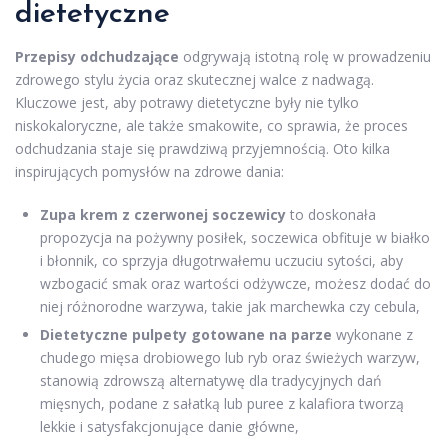
dietetyczne
Przepisy odchudzające
odgrywają istotną rolę w prowadzeniu
zdrowego stylu życia oraz skutecznej walce z nadwagą.
Kluczowe jest, aby potrawy dietetyczne były nie tylko
niskokaloryczne, ale także smakowite, co sprawia, że proces
odchudzania staje się prawdziwą przyjemnością. Oto kilka
inspirujących pomysłów na zdrowe dania:
Zupa krem z czerwonej soczewicy
to doskonała
propozycja na pożywny posiłek, soczewica obfituje w białko
i błonnik, co sprzyja długotrwałemu uczuciu sytości, aby
wzbogacić smak oraz wartości odżywcze, możesz dodać do
niej różnorodne warzywa, takie jak marchewka czy cebula,
Dietetyczne pulpety gotowane na parze
wykonane z
chudego mięsa drobiowego lub ryb oraz świeżych warzyw,
stanowią zdrowszą alternatywę dla tradycyjnych dań
mięsnych, podane z sałatką lub puree z kalafiora tworzą
lekkie i satysfakcjonujące danie główne,