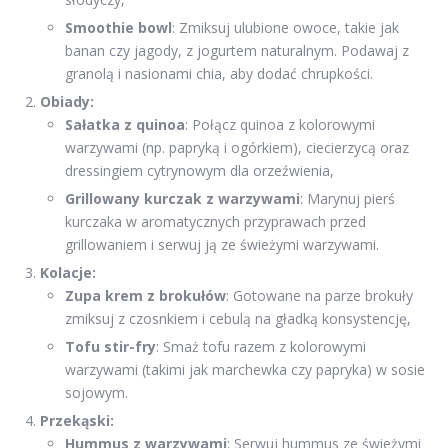
Smoothie bowl
: Zmiksuj ulubione owoce, takie jak
banan czy jagody, z jogurtem naturalnym. Podawaj z
granolą i nasionami chia, aby dodać chrupkości.
Obiady:
Sałatka z quinoa
: Połącz quinoa z kolorowymi
warzywami (np. papryką i ogórkiem), ciecierzycą oraz
dressingiem cytrynowym dla orzeźwienia,
Grillowany kurczak z warzywami
: Marynuj pierś
kurczaka w aromatycznych przyprawach przed
grillowaniem i serwuj ją ze świeżymi warzywami.
Kolacje:
Zupa krem z brokułów
: Gotowane na parze brokuły
zmiksuj z czosnkiem i cebulą na gładką konsystencję,
Tofu stir-fry
: Smaż tofu razem z kolorowymi
warzywami (takimi jak marchewka czy papryka) w sosie
sojowym.
Przekąski:
Hummus z warzywami
: Serwuj hummus ze świeżymi