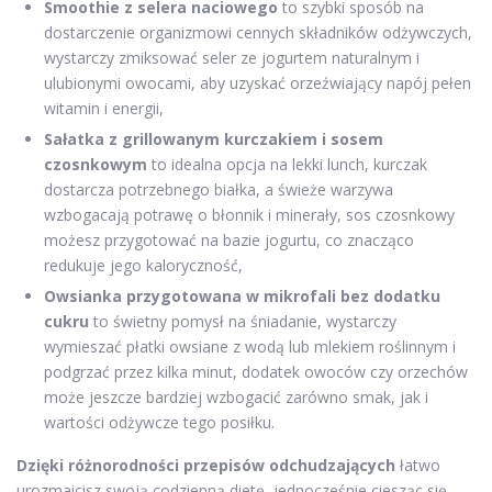
Smoothie z selera naciowego
to szybki sposób na
dostarczenie organizmowi cennych składników odżywczych,
wystarczy zmiksować seler ze jogurtem naturalnym i
ulubionymi owocami, aby uzyskać orzeźwiający napój pełen
witamin i energii,
Sałatka z grillowanym kurczakiem i sosem
czosnkowym
to idealna opcja na lekki lunch, kurczak
dostarcza potrzebnego białka, a świeże warzywa
wzbogacają potrawę o błonnik i minerały, sos czosnkowy
możesz przygotować na bazie jogurtu, co znacząco
redukuje jego kaloryczność,
Owsianka przygotowana w mikrofali bez dodatku
cukru
to świetny pomysł na śniadanie, wystarczy
wymieszać płatki owsiane z wodą lub mlekiem roślinnym i
podgrzać przez kilka minut, dodatek owoców czy orzechów
może jeszcze bardziej wzbogacić zarówno smak, jak i
wartości odżywcze tego posiłku.
Dzięki różnorodności przepisów odchudzających
łatwo
urozmaicisz swoją codzienną dietę, jednocześnie ciesząc się