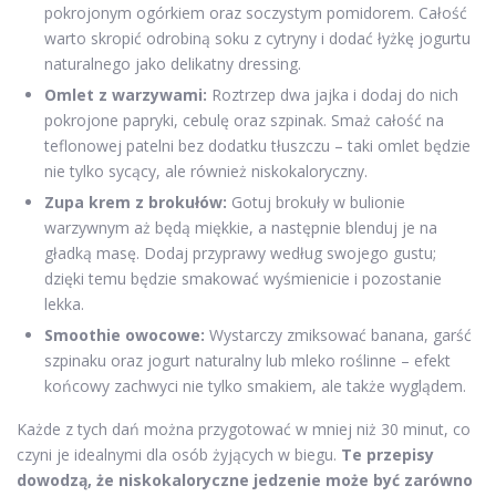
pokrojonym ogórkiem oraz soczystym pomidorem. Całość
warto skropić odrobiną soku z cytryny i dodać łyżkę jogurtu
naturalnego jako delikatny dressing.
Omlet z warzywami:
Roztrzep dwa jajka i dodaj do nich
pokrojone papryki, cebulę oraz szpinak. Smaż całość na
teflonowej patelni bez dodatku tłuszczu – taki omlet będzie
nie tylko sycący, ale również niskokaloryczny.
Zupa krem z brokułów:
Gotuj brokuły w bulionie
warzywnym aż będą miękkie, a następnie blenduj je na
gładką masę. Dodaj przyprawy według swojego gustu;
dzięki temu będzie smakować wyśmienicie i pozostanie
lekka.
Smoothie owocowe:
Wystarczy zmiksować banana, garść
szpinaku oraz jogurt naturalny lub mleko roślinne – efekt
końcowy zachwyci nie tylko smakiem, ale także wyglądem.
Każde z tych dań można przygotować w mniej niż 30 minut, co
czyni je idealnymi dla osób żyjących w biegu.
Te przepisy
dowodzą, że niskokaloryczne jedzenie może być zarówno