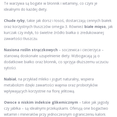
Te warzywa są bogate w błonnik i witaminy, co czyni je
idealnymi do każdej diety.
Chude ryby
, takie jak dorsz i łosoś, dostarczają cennych białek
oraz korzystnych tłuszczów omega-3. Również
białe mięso
, jak
kurczak czy indyk, to świetne źródło białka o zredukowanej
zawartości tłuszczu.
Nasiona roślin strączkowych
– soczewica i ciecierzyca –
stanowią doskonałe uzupełnienie diety. Wzbogacają ją o
dodatkowe białko oraz błonnik, co sprzyja dłuższemu uczuciu
sytości.
Nabiał
, na przykład mleko i jogurt naturalny, wspiera
metabolizm dzięki zawartości wapnia oraz probiotyków
wpływających korzystnie na florę jelitową.
Owoce o niskim indeksie glikemicznym
– takie jak jagody
czy jabłka – są idealnymi przekąskami. Oferują one bogactwo
witamin i minerałów przy jednoczesnym ograniczeniu kalorii.